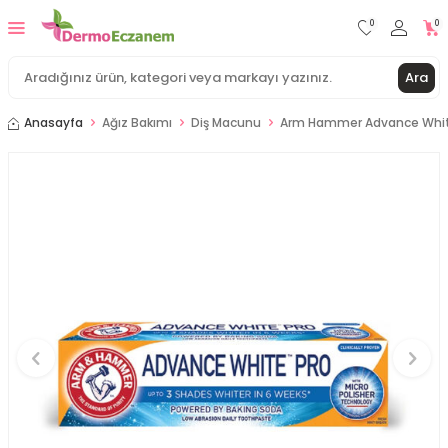
0
0
Ara
Anasayfa
Ağız Bakımı
Diş Macunu
Arm Hammer Advance White