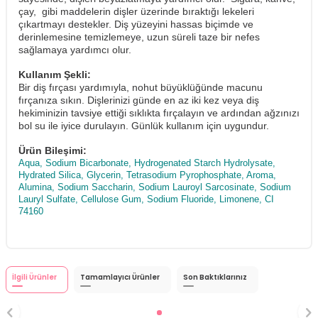
çay, gibi maddelerin dişler üzerinde bıraktığı lekeleri
çıkartmayı destekler. Diş yüzeyini hassas biçimde ve
derinlemesine temizlemeye, uzun süreli taze bir nefes
sağlamaya yardımcı olur.
Kullanım Şekli:
Bir diş fırçası yardımıyla, nohut büyüklüğünde macunu
fırçanıza sıkın. Dişlerinizi günde en az iki kez veya diş
hekiminizin tavsiye ettiği sıklıkta fırçalayın ve ardından ağzınızı
bol su ile iyice durulayın. Günlük kullanım için uygundur.
Ürün Bileşimi:
Aqua, Sodium Bicarbonate, Hydrogenated Starch Hydrolysate,
Hydrated Silica, Glycerin, Tetrasodium Pyrophosphate, Aroma,
Alumina, Sodium Saccharin, Sodium Lauroyl Sarcosinate, Sodium
Lauryl Sulfate, Cellulose Gum, Sodium Fluoride, Limonene, CI
74160
İlgili Ürünler
Tamamlayıcı Ürünler
Son Baktıklarınız