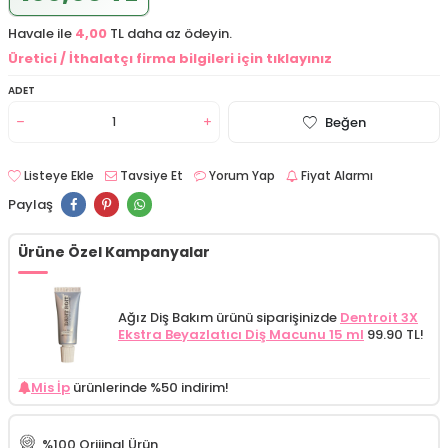
Havale ile
4,00
TL daha az ödeyin.
Üretici / İthalatçı firma bilgileri için tıklayınız
ADET
Beğen
Listeye Ekle
Tavsiye Et
Yorum Yap
Fiyat Alarmı
Paylaş
Ürüne Özel Kampanyalar
Ağız Diş Bakım ürünü siparişinizde
Dentroit 3X
Ekstra Beyazlatıcı Diş Macunu 15 ml
99.90 TL!
Mis İp
ürünlerinde %50 indirim!
%100 Orijinal Ürün