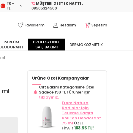
TR −
MÜŞTERI DESTEK HATTI :
TL
08505324500
0
0
Favorilerim
Hesabım
Sepetim
PARFÜM
PROFESYONEL
DERMOKOZMETIK
DEODORANT
SAÇ BAKIMI
 ml
Ürüne Özel Kampanyalar
Cilt Bakım Kategorisine Özel
 ml
Sadece 199 TL !
Ürünler için
tıklayınız.
From Natura
Kadınlar İçin
Terleme Karşıtı
Roll-on Deodorant
75 ml
ÖZEL
FİYAT!
188.55 TL!