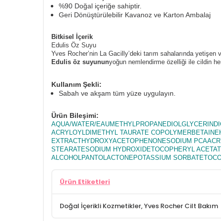
%90 Doğal içeriğe sahiptir.
Geri Dönüştürülebilir Kavanoz ve Karton Ambalaj
Bitkisel İçerik
Edulis Öz Suyu
Yves Rocher’nin La Gacilly’deki tarım sahalarında yetişen 
Edulis öz suyunun
yoğun nemlendirme özelliği ile cildin h
Kullanım Şekli:
Sabah ve akşam tüm yüze uygulayın.
Ürün Bileşimi:
AQUA/WATER/EAUMETHYLPROPANEDIOLGLYCERINDI
ACRYLOYLDIMETHYL TAURATE COPOLYMERBETAINEH
EXTRACTHYDROXYACETOPHENONESODIUM PCAACRY
STEARATESODIUM HYDROXIDETOCOPHERYL ACETATE
ALCOHOLPANTOLACTONEPOTASSIUM SORBATETOCO
Ürün Etiketleri
Doğal İçerikli Kozmetikler
,
Yves Rocher Cilt Bakım