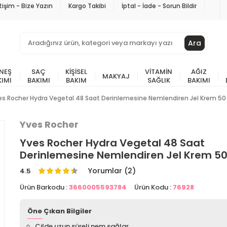
etişim - Bize Yazın
Kargo Takibi
İptal - İade - Sorun Bildir
Ara
NEŞ
SAÇ
KIŞISEL
VITAMIN
AĞIZ
MAKYAJ
KIMI
BAKIMI
BAKIM
SAĞLIK
BAKIMI
es Rocher Hydra Vegetal 48 Saat Derinlemesine Nemlendiren Jel Krem 50
Yves Rocher
Yves Rocher Hydra Vegetal 48 Saat
Derinlemesine Nemlendiren Jel Krem 50
Yorumlar (2)
4.5
Ürün Barkodu :
3660005593784
Ürün Kodu :
76928
Öne Çıkan Bilgiler
Cilde uzun süreli nem sağlar.