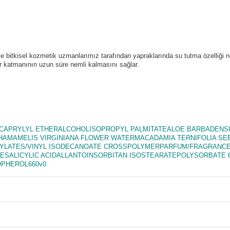
ve bitkisel kozmetik uzmanlarımız tarafından yapraklarında su tutma özelliği 
er katmanının uzun süre nemli kalmasını sağlar.
CAPRYLYL ETHERALCOHOLISOPROPYL PALMITATEALOE BARBADENSI
AMAMELIS VIRGINIANA FLOWER WATERMACADAMIA TERNIFOLIA SE
LATES/VINYL ISODECANOATE CROSSPOLYMERPARFUM/FRAGRANCEI
SALICYLIC ACIDALLANTOINSORBITAN ISOSTEARATEPOLYSORBATE 6
PHEROL660v0