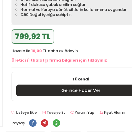
Hafif dokusu çabuk emilim sağlar.
Normal ve Kuruya dönük ciltlerin kullanımına uygundur.
%90 Doğal içeriğe sahiptir.
799,92 TL
Havale ile
16,00
TL daha az ödeyin.
Üretici / İthalatçı firma bilgileri için tıklayınız
Tükendi
Gelince Haber Ver
Listeye Ekle
Tavsiye Et
Yorum Yap
Fiyat Alarmı
Paylaş