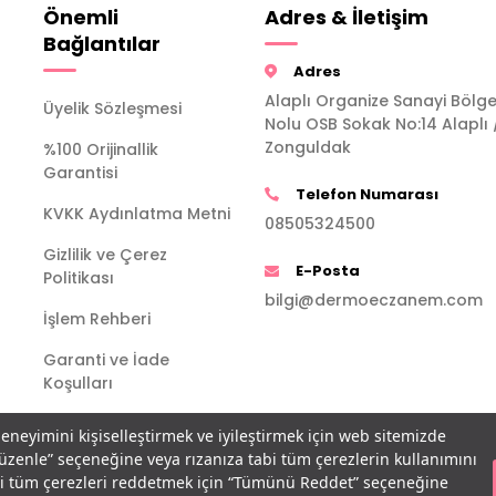
Önemli
Adres & İletişim
Bağlantılar
Adres
Alaplı Organize Sanayi Bölge
Üyelik Sözleşmesi
Nolu OSB Sokak No:14 Alaplı 
Zonguldak
%100 Orijinallik
Garantisi
Telefon Numarası
KVKK Aydınlatma Metni
08505324500
Gizlilik ve Çerez
E-Posta
Politikası
bilgi@dermoeczanem.com
İşlem Rehberi
Garanti ve İade
Koşulları
deneyimini kişiselleştirmek ve iyileştirmek için web sitemizde
Düzenle” seçeneğine veya rızanıza tabi tüm çerezlerin kullanımını
bi tüm çerezleri reddetmek için “Tümünü Reddet” seçeneğine