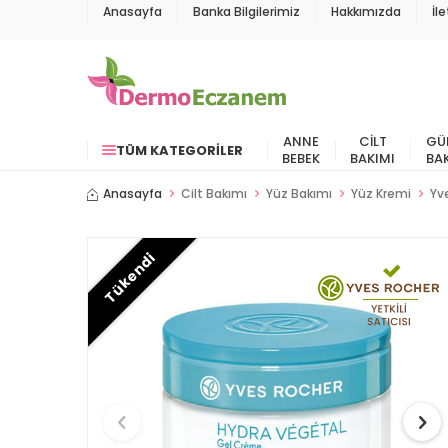
Anasayfa
Banka Bilgilerimiz
Hakkımızda
İl
ANNE
CILT
GÜ
TÜM KATEGORILER
BEBEK
BAKIMI
BA
Anasayfa
Cilt Bakımı
Yüz Bakımı
Yüz Kremi
Yv
Tükendi