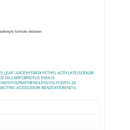
nedeniyle formüle eklenen
S LEAF JUICEHYDROXYETHYL ACRYLATE/SODIUM
ED OILCARPOBROTUS EDULIS
NOSITOLPANTHENOLPOLYGLYCERYL-10
0CITRIC ACIDSODIUM BENZOATEBENZYL