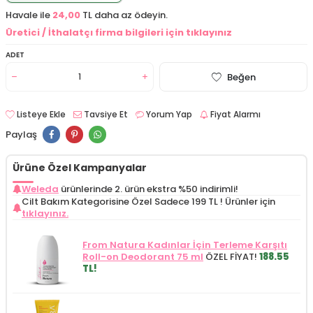
Havale ile
24,00
TL daha az ödeyin.
Üretici / İthalatçı firma bilgileri için tıklayınız
ADET
Beğen
Listeye Ekle
Tavsiye Et
Yorum Yap
Fiyat Alarmı
Paylaş
Ürüne Özel Kampanyalar
Weleda
ürünlerinde 2. ürün ekstra %50 indirimli!
Cilt Bakım Kategorisine Özel Sadece 199 TL !
Ürünler için
tıklayınız.
From Natura Kadınlar İçin Terleme Karşıtı
Roll-on Deodorant 75 ml
ÖZEL FİYAT!
188.55
TL!