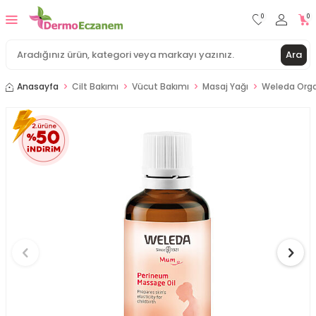
0
0
Ara
Anasayfa
Cilt Bakımı
Vücut Bakımı
Masaj Yağı
Weleda Orga