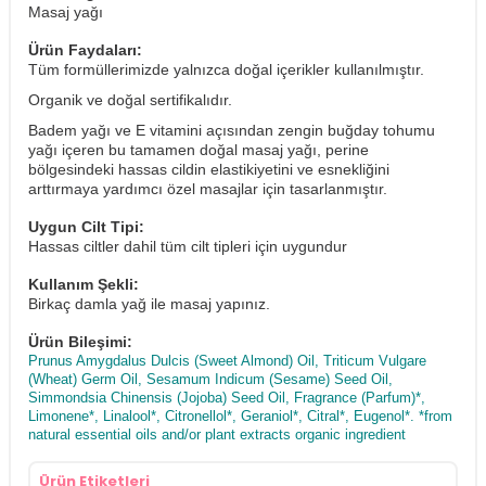
Masaj yağı
Ürün Faydaları:
Tüm formüllerimizde yalnızca doğal içerikler kullanılmıştır.
Organik ve doğal sertifikalıdır.
Badem yağı ve E vitamini açısından zengin buğday tohumu
yağı içeren bu tamamen doğal masaj yağı, perine
bölgesindeki hassas cildin elastikiyetini ve esnekliğini
arttırmaya yardımcı özel masajlar için tasarlanmıştır.
Uygun Cilt Tipi:
Hassas ciltler dahil tüm cilt tipleri için uygundur
Kullanım Şekli:
Birkaç damla yağ ile masaj yapınız.
Ürün Bileşimi:
Prunus Amygdalus Dulcis (Sweet Almond) Oil, Triticum Vulgare
(Wheat) Germ Oil, Sesamum Indicum (Sesame) Seed Oil,
Simmondsia Chinensis (Jojoba) Seed Oil, Fragrance (Parfum)*,
Limonene*, Linalool*, Citronellol*, Geraniol*, Citral*, Eugenol*. *from
natural essential oils and/or plant extracts organic ingredient
Ürün Etiketleri