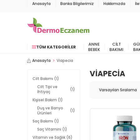
Anasayfa
Banka Bilgilerimiz
Hakkımızda
İl
ANNE
CILT
GÜ
TÜM KATEGORILER
BEBEK
BAKIMI
BA
Anasayfa
Viapecia
VIAPECIA
Cilt Bakımı
(1)
Cilt Tipi ve
(1)
İhtiyaç
Kişisel Bakım
(1)
Duş ve Banyo
(1)
Ürünleri
Saç Bakımı
(1)
Saç Vitamini
(1)
Vitamin ve Sağlık
(6)