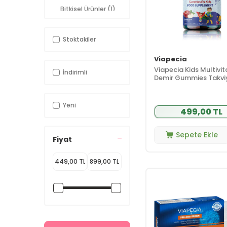
Bitkisel Ürünler
(1)
Çocuklar İçin
(1)
Besin Takviyesi
Stoktakiler
Mineral
(1)
Multivitamin
(1)
Viapecia
Viapecia Kids Multivi
Probiyotik ve
İndirimli
(1)
Demir Gummies Takvi
Prebiyotik
Edici Gıda 60 Adet
Takviye Edici
(1)
Gıdalar
Yeni
499,00 TL
Vitamin
(1)
Kampanyalar
(1)
Sepete Ekle
Fiyat
Süper Fiyatlar
(1)