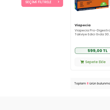
SEÇIMI FILTRELE
Viapecia
Viapecia Pro-Digestr
Takviye Edici Gıda 30
Bitkisel Tablet
599,00 TL
Sepete Ekle
Toplam
8
ürün bulunma