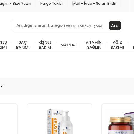
etişim - Bize Yazın
Kargo Takibi
İptal - İade - Sorun Bildir
Ara
NEŞ
SAÇ
KIŞISEL
VITAMIN
AĞIZ
MAKYAJ
KIMI
BAKIMI
BAKIM
SAĞLIK
BAKIMI