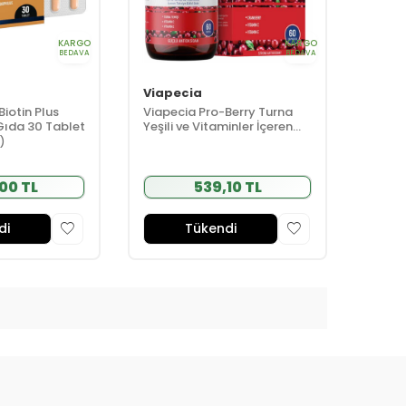
KARGO
KARGO
BEDAVA
BEDAVA
Viapecia
iotin Plus
Viapecia Pro-Berry Turna
 Gıda 30 Tablet
Yeşili ve Vitaminler İçeren
Takviye Edici Gıda 6 Kapsül
1)
00 TL
539,10 TL
di
Tükendi