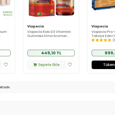
KARGO
BEDAVA
Viapecia
Viapecia
oium
Viapecia Kids D3 Vitaminli
Viapecia Pro-B
Gummies Elma Aromalı
Takviye Edici
Takviye Edici Gıda 60 Adet
(
449,10 TL
899,
Sepete Ekle
Tüken
ktadır.