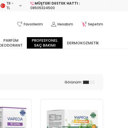
TR −
MÜŞTERI DESTEK HATTI :
TL
08505324500
0
0
Favorilerim
Hesabım
Sepetim
PARFÜM
PROFESYONEL
DERMOKOZMETIK
DEODORANT
SAÇ BAKIMI
Görünüm :