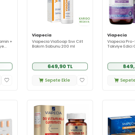
KARGO
BEDAVA
Viapecia
Viapecia
tamin +
Viapecia ViaSoap Sıvı Cilt
Viapecia Pro-
ye
Bakım Sabunu 200 ml
Takviye Edici
649,90 TL
849,
Sepete Ekle
Sepete