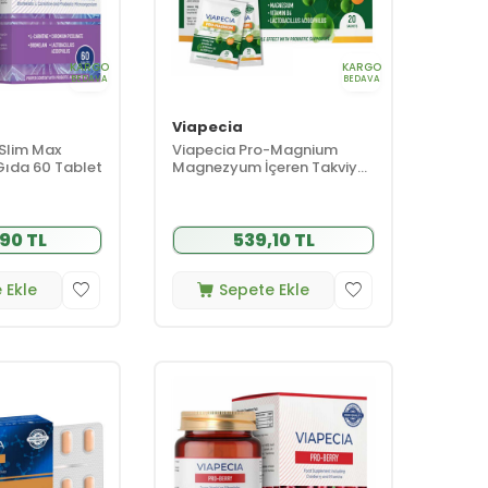
KARGO
KARGO
BEDAVA
BEDAVA
Viapecia
Slim Max
Viapecia Pro-Magnium
 Gıda 60 Tablet
Magnezyum İçeren Takviye
Edici Gıda 20 Saşe
90 TL
539,10 TL
 Ekle
Sepete Ekle