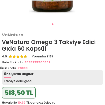
VeNatura
VeNatura Omega 3 Takviye Edici
Gıda 60 Kapsül
4.9
Yorumlar (13)
Ürün Barkodu :
8683229900362
Ürün Kodu :
70889
Öne Çıkan Bilgiler
Takviye edici gıda.
518,50 TL
Havale ile
10,37
TL daha az ödeyin.