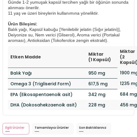
Günde 1-2 yumuşak kapsül tercihen yağlı bir öğünün sonunda
alınması önerilir.
11 yaş ve üzeri bireylerin kullanımına yöneliktir.
Ürün Bileşimi:
Balık yağı, Kapsül kabuğu [Yenilebilir jelatin (Sığır jelatini)],
Deiyonize su, Nem verici (Gliserol), Aroma verici (Portakal
aroması), Antioksidan (Tokoferolce zengin ekstrakt).
Miktar
Miktar
Etken Madde
(2
(1 Kapsül)
Kapsül
1900 m
Balık Yağı
950 mg
1235 m
Omega 3 (Trigliserid Form)
617,5 mg
684 mg
EPA (Eikosapentaenoik asit)
342 mg
DHA (Dokosahekzaenoik asit)
228 mg
456 mg
İlgili Ürünler
Tamamlayıcı Ürünler
Son Baktıklarınız