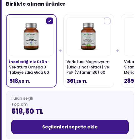
Birlikte alınan ürünler
+
+
İncelediğiniz ürün ·
VeNatura Magnezyum
VeNatur
VeNatura Omega 3
(Bisglisinat+Sitrat) ve
Vitamin
Takviye Edici Gıda 60
P5P (Vitamin B6) 60
Menaqui
Kapsül
Kapsül
Edici Gı
518
361
289
,50 TL
,25 TL
,0
1 ürün seçili
Toplam
518,50 TL
Seçilenleri sepete ekle