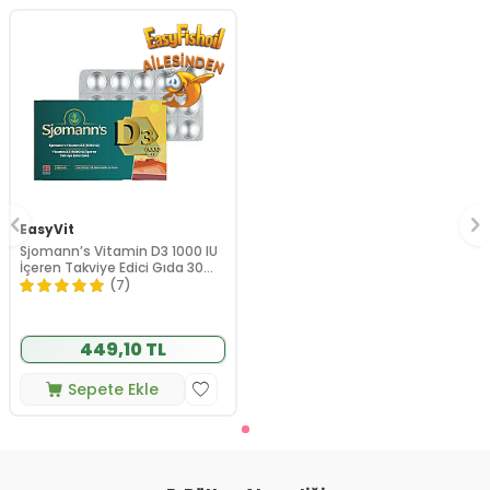
EasyVit
Sjomann’s Vitamin D3 1000 IU
İçeren Takviye Edici Gıda 30
Adet Çiğnenebilir Jel Form
(7)
449,10 TL
Sepete Ekle