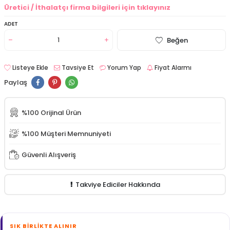
Üretici / İthalatçı firma bilgileri için tıklayınız
ADET
Beğen
Listeye Ekle
Tavsiye Et
Yorum Yap
Fiyat Alarmı
Paylaş
%100 Orijinal Ürün
%100 Müşteri Memnuniyeti
Güvenli Alışveriş
Takviye Ediciler Hakkında
SIK BIRLIKTE ALINIR