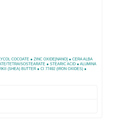
YCOL COCOATE ● ZINC OXIDE[NANO] ● CERA ALBA
ATE/TETRAISOSTEARATE ● STEARIC ACID ● ALUMINA
I (SHEA) BUTTER ● CI 77492 (IRON OXIDES) ●