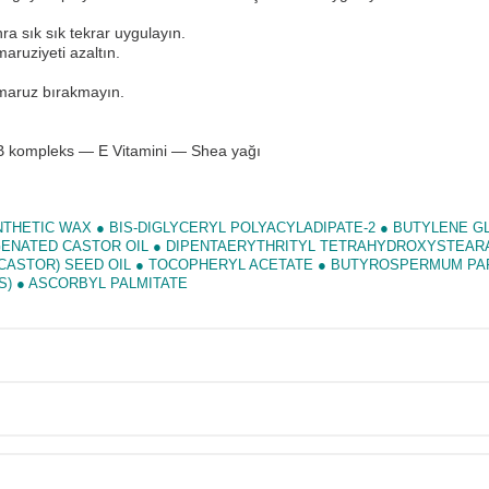
ra sık sık tekrar uygulayın.
ruziyeti azaltın.
 maruz bırakmayın.
 kompleks — E Vitamini — Shea yağı
THETIC WAX ● BIS-DIGLYCERYL POLYACYLADIPATE-2 ● BUTYLENE GL
ROGENATED CASTOR OIL ● DIPENTAERYTHRITYL TETRAHYDROXYSTEAR
(CASTOR) SEED OIL ● TOCOPHERYL ACETATE ● BUTYROSPERMUM PARKI
S) ● ASCORBYL PALMITATE