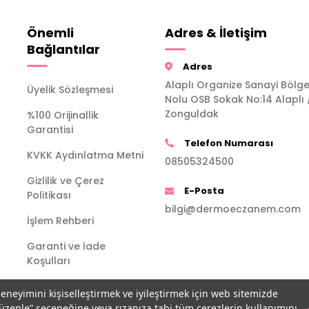
Önemli
Adres & İletişim
Bağlantılar
Adres
Alaplı Organize Sanayi Bölge
Üyelik Sözleşmesi
Nolu OSB Sokak No:14 Alaplı 
Zonguldak
%100 Orijinallik
Garantisi
Telefon Numarası
KVKK Aydınlatma Metni
08505324500
Gizlilik ve Çerez
E-Posta
Politikası
bilgi@dermoeczanem.com
İşlem Rehberi
Garanti ve İade
Koşulları
deneyimini kişiselleştirmek ve iyileştirmek için web sitemizde
Düzenle” seçeneğine veya rızanıza tabi tüm çerezlerin kullanımını