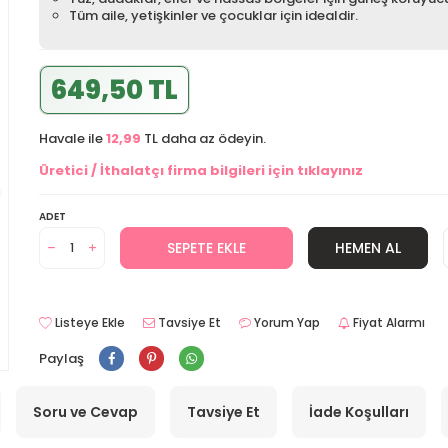
Tüm aile, yetişkinler ve çocuklar için idealdir.
649,50 TL
Havale ile
12,99
TL daha az ödeyin.
Üretici / İthalatçı firma bilgileri için tıklayınız
ADET
SEPETE EKLE
HEMEN AL
Listeye Ekle
Tavsiye Et
Yorum Yap
Fiyat Alarmı
Paylaş
Soru ve Cevap
Tavsiye Et
İade Koşulları