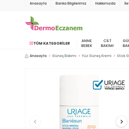
Anasayfa
Banka Bilgilerimiz
Hakkımızda
İl
ANNE
CILT
GÜ
TÜM KATEGORILER
BEBEK
BAKIMI
BA
Anasayfa
Güneş Bakımı
Yüz Güneş Kremi
Stick 