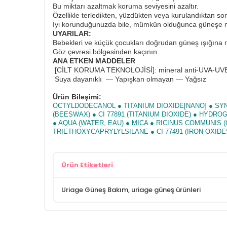
Bu miktarı azaltmak koruma seviyesini azaltır.
Özellikle terledikten, yüzdükten veya kurulandıktan son
İyi korunduğunuzda bile, mümkün olduğunca güneşe ma
UYARILAR:
Bebekleri ve küçük çocukları doğrudan güneş ışığına
Göz çevresi bölgesinden kaçının.
ANA ETKEN MADDELER
[CİLT KORUMA TEKNOLOJİSİ]: mineral anti-UVA-UVB
Suya dayanıklı — Yapışkan olmayan — Yağsız
Ürün Bileşimi:
OCTYLDODECANOL ● TITANIUM DIOXIDE[NANO] ● SYN
(BEESWAX) ● CI 77891 (TITANIUM DIOXIDE) ● HYD
● AQUA (WATER, EAU) ● MICA ● RICINUS COMMUNIS 
TRIETHOXYCAPRYLYLSILANE ● CI 77491 (IRON OXIDE
Ürün Etiketleri
Uriage Güneş Bakım
,
uriage güneş ürünleri