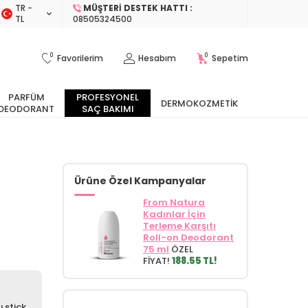
TR −
MÜŞTERI DESTEK HATTI :
TL
08505324500
0
0
Favorilerim
Hesabım
Sepetim
PARFÜM
PROFESYONEL
DERMOKOZMETIK
DEODORANT
SAÇ BAKIMI
Ürüne Özel Kampanyalar
From Natura
Kadınlar İçin
Terleme Karşıtı
Roll-on Deodorant
75 ml
ÖZEL
FİYAT!
188.55 TL!
 stick.