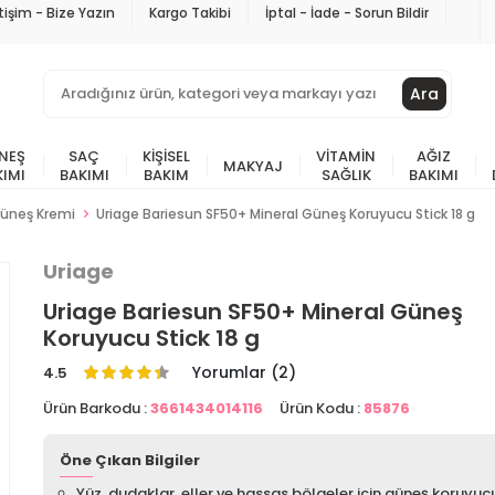
etişim - Bize Yazın
Kargo Takibi
İptal - İade - Sorun Bildir
Ara
NEŞ
SAÇ
KIŞISEL
VITAMIN
AĞIZ
MAKYAJ
KIMI
BAKIMI
BAKIM
SAĞLIK
BAKIMI
Güneş Kremi
Uriage Bariesun SF50+ Mineral Güneş Koruyucu Stick 18 g
Uriage
Uriage Bariesun SF50+ Mineral Güneş
Koruyucu Stick 18 g
Yorumlar (2)
4.5
Ürün Barkodu :
3661434014116
Ürün Kodu :
85876
Öne Çıkan Bilgiler
Yüz, dudaklar, eller ve hassas bölgeler için güneş koruyucu