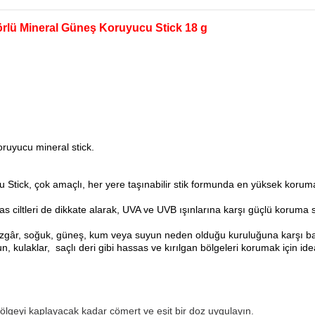
rlü Mineral Güneş Koruyucu Stick 18 g
oruyucu mineral stick.
k, çok amaçlı, her yere taşınabilir stik formunda en yüksek koruma
ssas ciltleri de dikkate alarak, UVA ve UVB ışınlarına karşı güçlü korum
; rüzgâr, soğuk, güneş, kum veya suyun neden olduğu kuruluğuna karşı ba
, kulaklar, saçlı deri gibi hassas ve kırılgan bölgeleri korumak için idea
eyi kaplayacak kadar cömert ve eşit bir doz uygulayın.