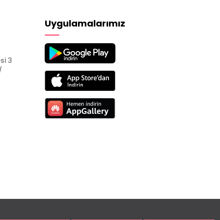
Uygulamalarımız
si 3
/