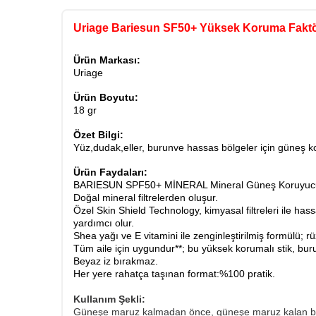
Uriage Bariesun SF50+ Yüksek Koruma Faktö
Ürün Markası:
Uriage
Ürün Boyutu:
18 gr
Özet Bilgi:
Yüz,dudak,eller, burunve hassas bölgeler için güneş k
Ürün Faydaları:
BARIESUN SPF50+ MİNERAL Mineral Güneş Koruyucu Stic
Doğal mineral filtrelerden oluşur.
Özel Skin Shield Technology, kimyasal filtreleri ile ha
yardımcı olur.
Shea yağı ve E vitamini ile zenginleştirilmiş formülü
Tüm aile için uygundur**; bu yüksek korumalı stik, burun
Beyaz iz bırakmaz.
Her yere rahatça taşınan format:%100 pratik.
Kullanım Şekli:
Güneşe maruz kalmadan önce, güneşe maruz kalan bölg