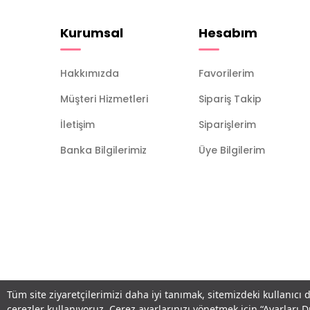
Kurumsal
Hesabım
Hakkımızda
Favorilerim
Müşteri Hizmetleri
Sipariş Takip
İletişim
Siparişlerim
Banka Bilgilerimiz
Üye Bilgilerim
Tüm site ziyaretçilerimizi daha iyi tanımak, sitemizdeki kullanıcı 
çerezler kullanıyoruz. Çerez ayarlarınızı yönetmek için “Ayarları 