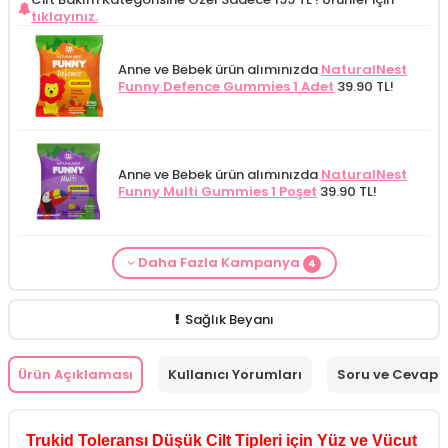
tıklayınız.
Anne ve Bebek ürün alımınızda
NaturalNest
Funny Defence Gummies 1 Adet
39.90 TL!
Anne ve Bebek ürün alımınızda
NaturalNest
Funny Multi Gummies 1 Poşet
39.90 TL!
Daha Fazla Kampanya
4
From Natura Kadınlar İçin Terleme Karşıtı
Alls Biocosmetics Organik Anti Stretch Mark
Anne ve Bebek bakımı siparişlerinizde
CARINE
Cilt Bakım ürünü siparişinizde
Mamaaura
Roll-on Deodorant 75 ml
ÖZEL FİYAT!
188.55
Çatlak Önlemeye Yardımcı Jel 350 ml
ÖZEL
Bebek Yıkama Jeli 400 ml
129.90 TL!
Baby Cleansing Milk 200 ml
149.90 TL!
TL!
FİYAT 399.90 TL!
Sağlık Beyanı
Ürün Açıklaması
Kullanıcı Yorumları
Soru ve Cevap
Trukid Toleransı Düşük Cilt Tipleri için Yüz ve Vücut