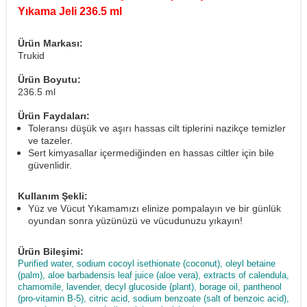
Yıkama Jeli 236.5 ml
Ürün Markası:
Trukid
Ürün Boyutu:
236.5 ml
Ürün Faydaları:
Toleransı düşük ve aşırı hassas cilt tiplerini nazikçe temizler
ve tazeler.
Sert kimyasallar içermediğinden en hassas ciltler için bile
güvenlidir.
Kullanım Şekli:
Yüz ve Vücut Yıkamamızı elinize pompalayın ve bir günlük
oyundan sonra yüzünüzü ve vücudunuzu yıkayın!
Ürün Bileşimi:
Purified water, sodium cocoyl isethionate (coconut), oleyl betaine
(palm), aloe barbadensis leaf juice (aloe vera), extracts of calendula,
chamomile, lavender, decyl glucoside (plant), borage oil, panthenol
(pro-vitamin B-5), citric acid, sodium benzoate (salt of benzoic acid),