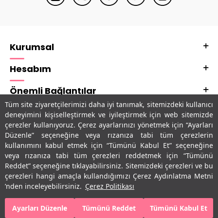
Kurumsal
Hesabım
Önemli Bağlantılar
Tüm site ziyaretçilerimizi daha iyi tanımak, sitemizdeki kullanıcı
Adres & İletişim
deneyimini kişiselleştirmek ve iyileştirmek için web sitemizde
çerezler kullanıyoruz. Çerez ayarlarınızı yönetmek için “Ayarları
Uygulamalarımız
Düzenle” seçeneğine veya rızanıza tabi tüm çerezlerin
kullanımını kabul etmek için “Tümünü Kabul Et” seçeneğine
veya rızanıza tabi tüm çerezleri reddetmek için “Tümünü
Reddet” seçeneğine tıklayabilirsiniz. Sitemizdeki çerezleri ve bu
çerezleri hangi amaçla kullandığımızı Çerez Aydınlatma Metni
’nden inceleyebilirsiniz.
Çerez Politikası
Ayarları Düzenle
Tümünü Reddet
Tümünü Kabul Et
SEPETE EKLE
HEMEN AL