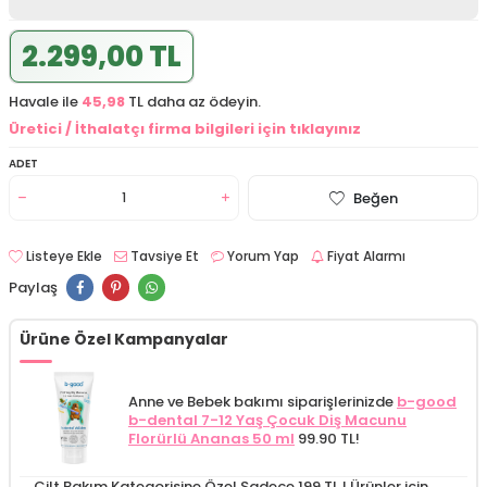
2.299,00 TL
Havale ile
45,98
TL daha az ödeyin.
Üretici / İthalatçı firma bilgileri için tıklayınız
ADET
Beğen
Listeye Ekle
Tavsiye Et
Yorum Yap
Fiyat Alarmı
Paylaş
Ürüne Özel Kampanyalar
Anne ve Bebek bakımı siparişlerinizde
b-good
b-dental 7-12 Yaş Çocuk Diş Macunu
Florürlü Ananas 50 ml
99.90 TL!
Cilt Bakım Kategorisine Özel Sadece 199 TL !
Ürünler için