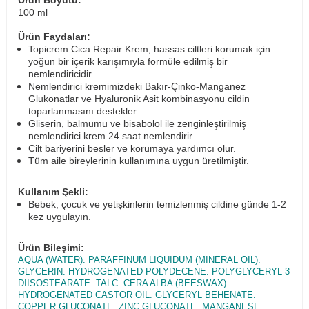
Ürün Boyutu:
100 ml
Ürün Faydaları:
Topicrem Cica Repair Krem, hassas ciltleri korumak için
yoğun bir içerik karışımıyla formüle edilmiş bir
nemlendiricidir.
Nemlendirici kremimizdeki Bakır-Çinko-Manganez
Glukonatlar ve Hyaluronik Asit kombinasyonu cildin
toparlanmasını destekler.
Gliserin, balmumu ve bisabolol ile zenginleştirilmiş
nemlendirici krem 24 saat nemlendirir.
Cilt bariyerini besler ve korumaya yardımcı olur.
Tüm aile bireylerinin kullanımına uygun üretilmiştir.
Kullanım Şekli:
Bebek, çocuk ve yetişkinlerin temizlenmiş cildine günde 1-2
kez uygulayın.
Ürün Bileşimi:
AQUA (WATER). PARAFFINUM LIQUIDUM (MINERAL OIL).
GLYCERIN. HYDROGENATED POLYDECENE. POLYGLYCERYL-3
DIISOSTEARATE. TALC. CERA ALBA (BEESWAX) .
HYDROGENATED CASTOR OIL. GLYCERYL BEHENATE.
COPPER GLUCONATE. ZINC GLUCONATE. MANGANESE