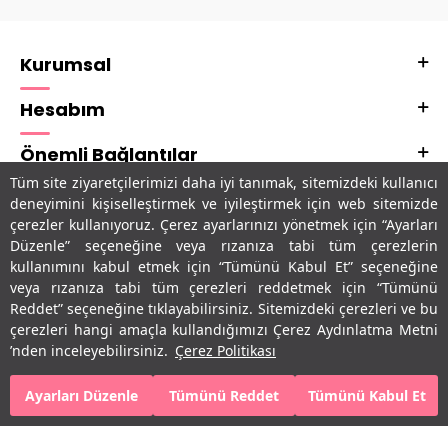
Kurumsal
Hesabım
Önemli Bağlantılar
Tüm site ziyaretçilerimizi daha iyi tanımak, sitemizdeki kullanıcı
Adres & İletişim
deneyimini kişiselleştirmek ve iyileştirmek için web sitemizde
çerezler kullanıyoruz. Çerez ayarlarınızı yönetmek için “Ayarları
Uygulamalarımız
Düzenle” seçeneğine veya rızanıza tabi tüm çerezlerin
kullanımını kabul etmek için “Tümünü Kabul Et” seçeneğine
veya rızanıza tabi tüm çerezleri reddetmek için “Tümünü
Reddet” seçeneğine tıklayabilirsiniz. Sitemizdeki çerezleri ve bu
çerezleri hangi amaçla kullandığımızı Çerez Aydınlatma Metni
’nden inceleyebilirsiniz.
Çerez Politikası
Ayarları Düzenle
Tümünü Reddet
Tümünü Kabul Et
SEPETE EKLE
HEMEN AL
T
-Soft
E-Ticaret
Sistemleriyle Hazırlanmıştır.