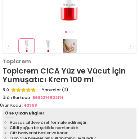
Topicrem
Topicrem CICA Yüz ve Vücut İçin
Yumuşatıcı Krem 100 ml
5.0
Yorumlar (2)
Ürün Barkodu :
8682214522114
Ürün Kodu :
43358
Öne Çıkan Bilgiler
Hassas ciltlere özel formüle edilmiştir.
Cildi yoğun bir şekilde nemlendirir.
Cilt bariyerini besler ve korur.
Tüm aile bireylerinin kullanımına uygundur.