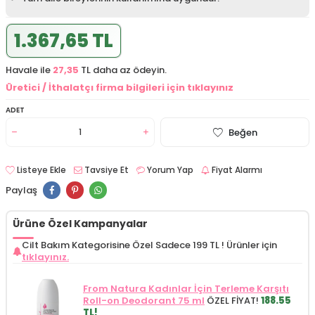
1.367,65 TL
Havale ile
27,35
TL daha az ödeyin.
Üretici / İthalatçı firma bilgileri için tıklayınız
ADET
Beğen
Listeye Ekle
Tavsiye Et
Yorum Yap
Fiyat Alarmı
Paylaş
Ürüne Özel Kampanyalar
Cilt Bakım Kategorisine Özel Sadece 199 TL !
Ürünler için
tıklayınız.
From Natura Kadınlar İçin Terleme Karşıtı
Roll-on Deodorant 75 ml
ÖZEL FİYAT!
188.55
TL!