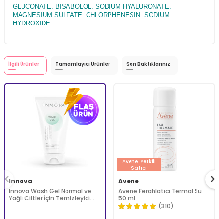
GLUCONATE. BISABOLOL. SODIUM HYALURONATE.
MAGNESIUM SULFATE. CHLORPHENESIN. SODIUM
HYDROXIDE.
İlgili Ürünler
Tamamlayıcı Ürünler
Son Baktıklarınız
Avene
Yetkili
Satıcı
Innova
Avene
Innova Wash Gel Normal ve
Avene Ferahlatıcı Termal Su
Yağlı Ciltler İçin Temizleyici
50 ml
Köpüren Jel 150 ml
(310)