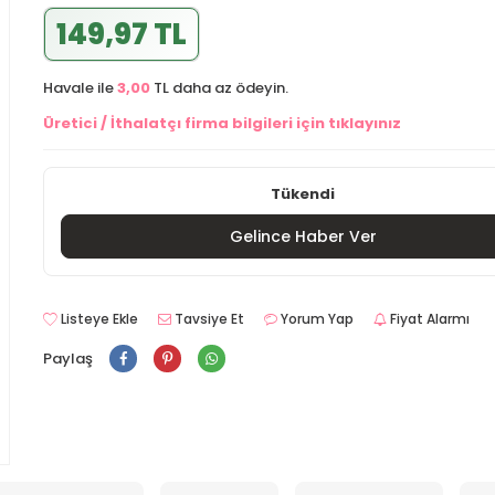
149,97 TL
Havale ile
3,00
TL daha az ödeyin.
Üretici / İthalatçı firma bilgileri için tıklayınız
Tükendi
Gelince Haber Ver
Listeye Ekle
Tavsiye Et
Yorum Yap
Fiyat Alarmı
Paylaş