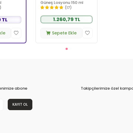
l
Güneş Losyonu 150 ml
)
(17)
1.260,79 TL
 TL
kle
Sepete Ekle
tenimize abone
Takipçilerimize özel kampa
KAYIT OL