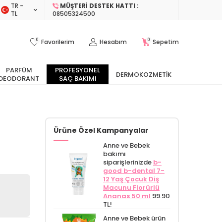
TR −
MÜŞTERI DESTEK HATTI :
TL
08505324500
0
0
Favorilerim
Hesabım
Sepetim
PARFÜM
PROFESYONEL
DERMOKOZMETIK
DEODORANT
SAÇ BAKIMI
Ürüne Özel Kampanyalar
Anne ve Bebek
bakımı
siparişlerinizde
b-
good b-dental 7-
12 Yaş Çocuk Diş
Macunu Florürlü
Ananas 50 ml
99.90
TL!
Anne ve Bebek ürün