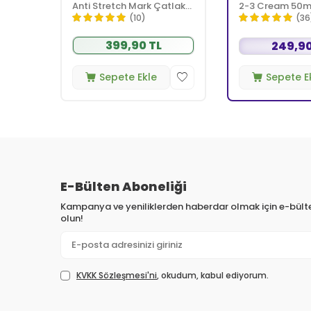
Anti Stretch Mark Çatlak
2-3 Cream 50m
Önlemeye Yardımcı Jel
(10)
(36
350 ml
399,90 TL
249,90
Sepete Ekle
Sepete E
E-Bülten Aboneliği
Kampanya ve yeniliklerden haberdar olmak için e-bül
olun!
KVKK Sözleşmesi'ni
, okudum, kabul ediyorum.