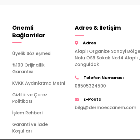
Önemli
Adres & İletişim
Bağlantılar
Adres
Alaplı Organize Sanayi Bölge
Üyelik Sözleşmesi
Nolu OSB Sokak No:14 Alaplı 
Zonguldak
%100 Orijinallik
Garantisi
Telefon Numarası
KVKK Aydınlatma Metni
08505324500
Gizlilik ve Çerez
E-Posta
Politikası
bilgi@dermoeczanem.com
İşlem Rehberi
Garanti ve İade
Koşulları