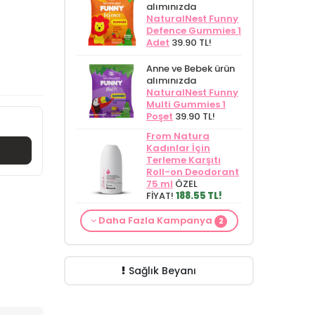
alımınızda
NaturalNest Funny
Defence Gummies 1
Adet
39.90 TL!
Anne ve Bebek ürün
alımınızda
NaturalNest Funny
Multi Gummies 1
Poşet
39.90 TL!
From Natura
Kadınlar İçin
Terleme Karşıtı
Roll-on Deodorant
75 ml
ÖZEL
FİYAT!
188.55 TL!
Alls Biocosmetics
Daha Fazla Kampanya
Organik Anti
2
Anne ve Bebek bakımı
Stretch Mark
siparişlerinizde
CARINE
Çatlak Önlemeye
Bebek Yıkama Jeli
Yardımcı Jel 350
400 ml
129.90 TL!
ml
ÖZEL FİYAT
Sağlık Beyanı
399.90 TL!