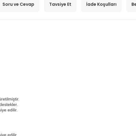
Soru ve Cevap
Tavsiye Et
İade Koşulları
Be
etilmiştir.
destekler.
ye edilir.
ye edilir.