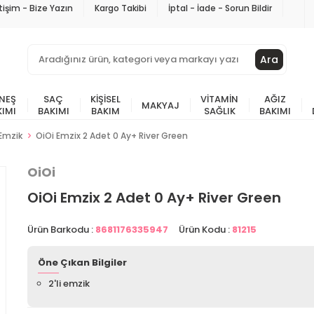
etişim - Bize Yazın
Kargo Takibi
İptal - İade - Sorun Bildir
Ara
NEŞ
SAÇ
KIŞISEL
VITAMIN
AĞIZ
MAKYAJ
KIMI
BAKIMI
BAKIM
SAĞLIK
BAKIMI
Emzik
OiOi Emzix 2 Adet 0 Ay+ River Green
OiOi
OiOi Emzix 2 Adet 0 Ay+ River Green
Ürün Barkodu :
8681176335947
Ürün Kodu :
81215
Öne Çıkan Bilgiler
2'li emzik