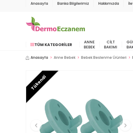
Anasayfa
Banka Bilgilerimiz
Hakkımızda
İl
ANNE
CILT
GÜ
TÜM KATEGORILER
BEBEK
BAKIMI
BA
Anasayfa
Anne Bebek
Bebek Beslenme Ürünleri
Tükendi