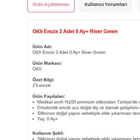
Ürün Açıklaması
Kullanıcı Yorumları
OiOi Emzix 2 Adet 0 Ay+ River Green
Ürün Adı:
OiOi Emzix 2 Adet 0 Ay+ River Green
Ürün Markası:
OiOi
Özet Bilgi:
2'li emzik
Ürün Faydaları:
Medikal sınıfı %100 premium silikondan Türkiye'de ür
Ortodontik emzik ucu doğal diş ve damak gelişimini 
Silikonun doğal yapısı sebebiyle elde yıkanması tavsi
Yaş: 0 Ay+
Kullanım Şekli:
Silikonun doğal yapısı sebebiyle elde yıkanması tavsi