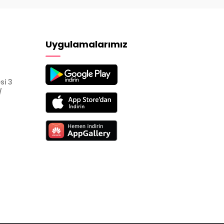
Uygulamalarımız
si 3
/