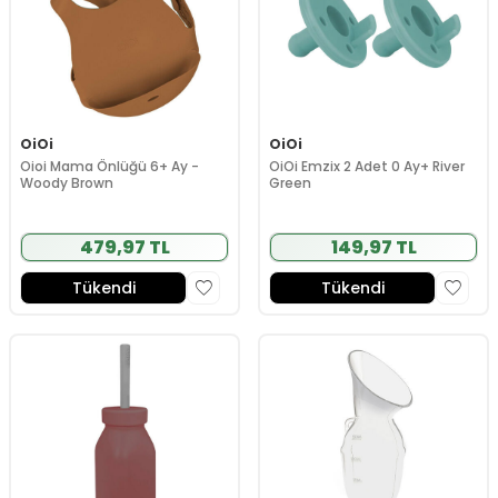
OiOi
OiOi
Oioi Mama Önlüğü 6+ Ay -
OiOi Emzix 2 Adet 0 Ay+ River
Woody Brown
Green
479,97 TL
149,97 TL
Tükendi
Tükendi