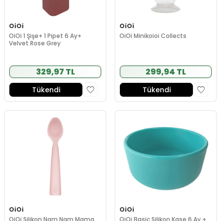
OiOi
OiOi
OiOi 1 Şişe+ 1 Pipet 6 Ay+
OiOi Minikoioi Collects
Velvet Rose Grey
329,97 TL
299,94 TL
Tükendi
Tükendi
OiOi
OiOi
OiOi Silikon Nam Nam Mama
OiOi Basic Silikon Kase 6 Ay +