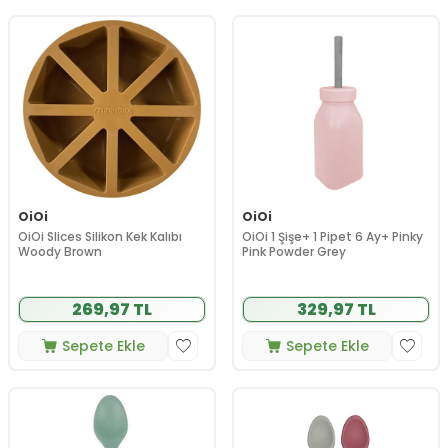
OiOi
OiOi
OiOi Slices Silikon Kek Kalıbı
OiOi 1 Şişe+ 1 Pipet 6 Ay+ Pinky
Woody Brown
Pink Powder Grey
269,97 TL
329,97 TL
Sepete Ekle
Sepete Ekle