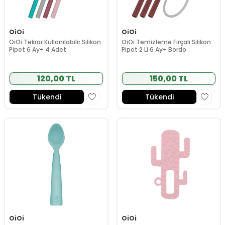
OiOi
OiOi
OiOi Tekrar Kullanılabilir Silikon
OiOi Temizleme Fırçalı Silikon
Pipet 6 Ay+ 4 Adet
Pipet 2 Li 6 Ay+ Bordo
120,00 TL
150,00 TL
Tükendi
Tükendi
OiOi
OiOi