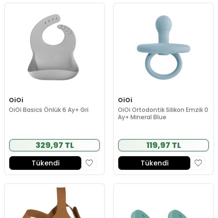
OiOi
OiOi
OiOi Basics Önlük 6 Ay+ Gri
OiOi Ortodontik Silikon Emzik 0
Ay+ Mineral Blue
329,97 TL
119,97 TL
Tükendi
Tükendi