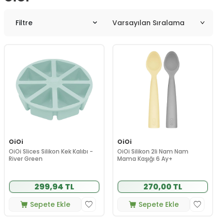
Filtre
OiOi
OiOi
OiOi Slices Silikon Kek Kalıbı -
OiOi Silikon 2li Nam Nam
River Green
Mama Kaşığı 6 Ay+
299,94 TL
270,00 TL
Sepete Ekle
Sepete Ekle