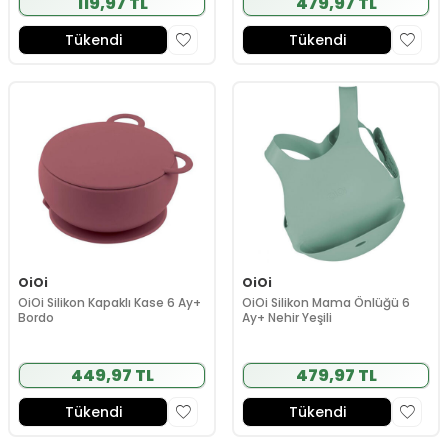
119,97 TL
479,97 TL
Tükendi
Tükendi
OiOi
OiOi
OiOi Silikon Kapaklı Kase 6 Ay+
OiOi Silikon Mama Önlüğü 6
Bordo
Ay+ Nehir Yeşili
449,97 TL
479,97 TL
Tükendi
Tükendi