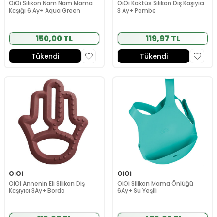
OiOi Silikon Nam Nam Mama
OiOi Kaktüs Silikon Diş Kaşıyıcı
Kaşığı 6 Ay+ Aqua Green
3 Ay+ Pembe
150,00 TL
119,97 TL
Tükendi
Tükendi
OiOi
OiOi
OiOi Annenin Eli Silikon Diş
OiOi Silikon Mama Önlüğü
Kaşıyıcı 3Ay+ Bordo
6Ay+ Su Yeşili