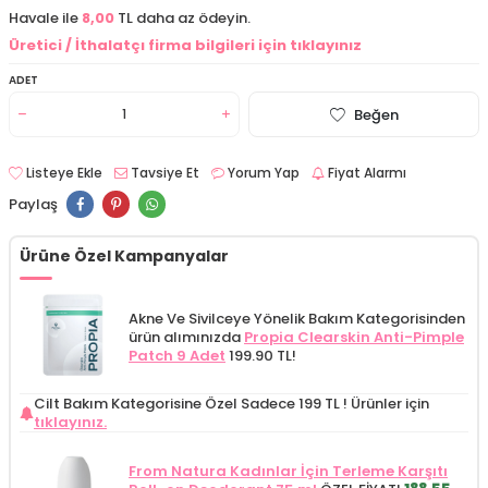
Havale ile
8,00
TL daha az ödeyin.
Üretici / İthalatçı firma bilgileri için tıklayınız
ADET
Beğen
Listeye Ekle
Tavsiye Et
Yorum Yap
Fiyat Alarmı
Paylaş
Ürüne Özel Kampanyalar
Akne Ve Sivilceye Yönelik Bakım Kategorisinden
ürün alımınızda
Propia Clearskin Anti-Pimple
Patch 9 Adet
199.90 TL!
Cilt Bakım Kategorisine Özel Sadece 199 TL !
Ürünler için
tıklayınız.
From Natura Kadınlar İçin Terleme Karşıtı