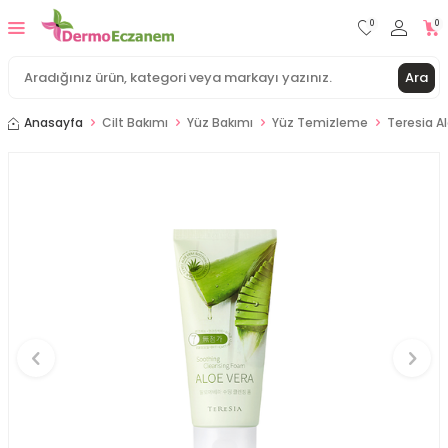
0
0
Ara
Anasayfa
Cilt Bakımı
Yüz Bakımı
Yüz Temizleme
Teresia A