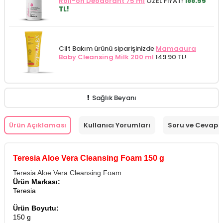
Roll-on Deodorant 75 ml
ÖZEL FİYAT!
188.55
TL!
Cilt Bakım ürünü siparişinizde
Mamaaura
Baby Cleansing Milk 200 ml
149.90 TL!
Sağlık Beyanı
Ürün Açıklaması
Kullanıcı Yorumları
Soru ve Cevap
Teresia Aloe Vera Cleansing Foam 150 g
Teresia Aloe Vera Cleansing Foam
Ürün Markası:
Teresia
Ürün Boyutu:
150 g