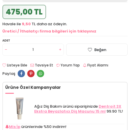
475,00 TL
Havale ile
9,50
TL daha az ödeyin.
Üretici / İthalatçı firma bilgileri için tıklayınız
ADET
Beğen
Listeye Ekle
Tavsiye Et
Yorum Yap
Fiyat Alarmı
Paylaş
Ürüne Özel Kampanyalar
Ağız Diş Bakım ürünü siparişinizde
Dentroit 3X
Ekstra Beyazlatıcı Diş Macunu 15 ml
99.90 TL!
Mis İp
ürünlerinde %50 indirim!