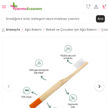
0
0
Ara
Anasayfa
Ağız Bakımı
Bebek ve Çocuklar İçin Ağız Bakımı
Çocu