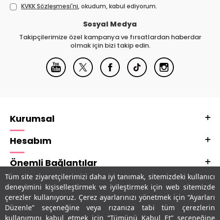
KVKK Sözleşmesi'ni
, okudum, kabul ediyorum.
Sosyal Medya
Takipçilerimize özel kampanya ve fırsatlardan haberdar
olmak için bizi takip edin.
Kurumsal
Hesabım
Önemli Bağlantılar
Tüm site ziyaretçilerimizi daha iyi tanımak, sitemizdeki kullanıcı
Adres & İletişim
deneyimini kişiselleştirmek ve iyileştirmek için web sitemizde
çerezler kullanıyoruz. Çerez ayarlarınızı yönetmek için “Ayarları
Uygulamalarımız
Düzenle” seçeneğine veya rızanıza tabi tüm çerezlerin
kullanımını kabul etmek için “Tümünü Kabul Et” seçeneğine