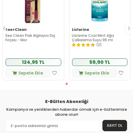
See+Clean
Listerine
See Clean Plak Algılayıcı Diş
Listerine Cool Mint Ağız
Fırçası - Mor
Çalkalama Suyu 95 ml
(2)
124,95 TL
59,90 TL
Sepete Ekle
Sepete Ekle
E-Bülten Aboneliği
Kampanya ve yeniliklerden haberdar olmak için e-bültenimize
abone olun!
KAYIT OL