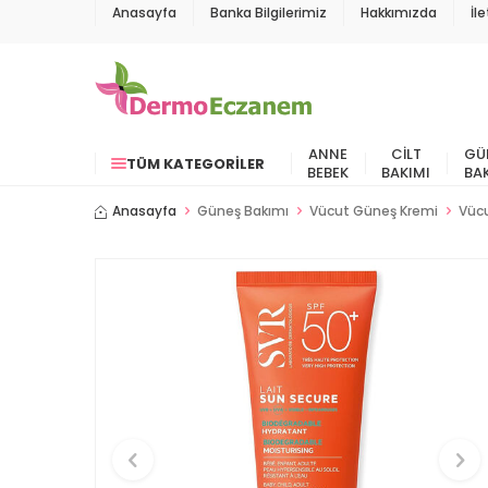
Anasayfa
Banka Bilgilerimiz
Hakkımızda
İl
ANNE
CILT
GÜ
TÜM KATEGORILER
BEBEK
BAKIMI
BA
Anasayfa
Güneş Bakımı
Vücut Güneş Kremi
Vüc