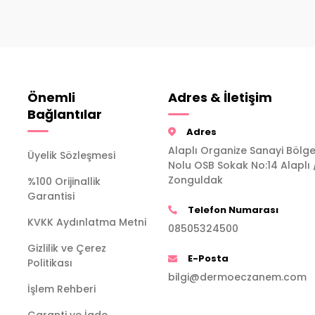
Önemli
Adres & İletişim
Bağlantılar
Adres
Alaplı Organize Sanayi Bölge
Üyelik Sözleşmesi
Nolu OSB Sokak No:14 Alaplı 
Zonguldak
%100 Orijinallik
Garantisi
Telefon Numarası
KVKK Aydınlatma Metni
08505324500
Gizlilik ve Çerez
E-Posta
Politikası
bilgi@dermoeczanem.com
İşlem Rehberi