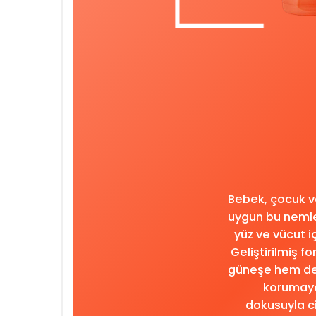
Bebek, çocuk ve
uygun bu nemlen
yüz ve vücut i
Geliştirilmiş f
güneşe hem de 
korumaya
dokusuyla ci