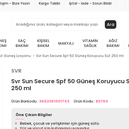
etişim - Bize Yazın
Kargo Takibi
İptal - İade - Sorun Bildir
Ara
NEŞ
SAÇ
KIŞISEL
VITAMIN
AĞIZ
MAKYAJ
KIMI
BAKIMI
BAKIM
SAĞLIK
BAKIMI
ut Güneş Losyonu
Svr Sun Secure Spf 50 Güneş Koruyucu Süt 250 ml
SVR
Svr Sun Secure Spf 50 Güneş Koruyucu 
250 ml
Ürün Barkodu :
3662361001743
Ürün Kodu :
80760
Öne Çıkan Bilgiler
Bebek, çocuk ve yetişkinler için güneş sütü.
Yüz ve vücut için kullanıma uygundur.