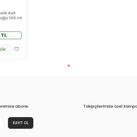
lik Asit
üğü 100 ml
 TL
kle
tenimize abone
Takipçilerimize özel kampa
KAYIT OL