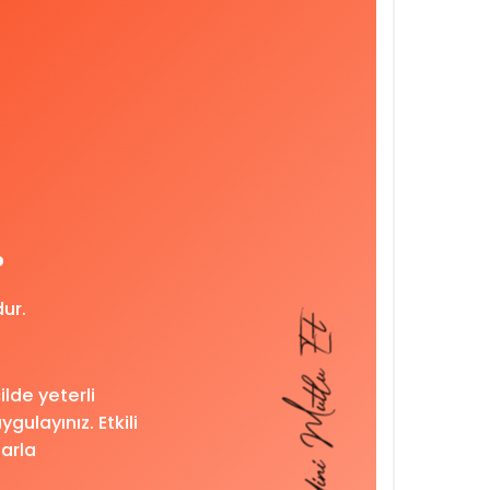
?
dur.
de yeterli
gulayınız. Etkili
larla