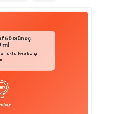
pf 50 Güneş
0 ml
el faktörlere karşı
r.
nal Ürün