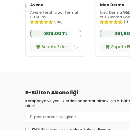
Avene
İdea Derma
Avene Ferahlatıcı Termal
İdea Derma Gliko
Su 50 ml
Yüz Yıkama Köp
(310)
(1)
309,00 TL
261,80
Sepete Ekle
Sepete E
E-Bülten Aboneliği
Kampanya ve yeniliklerden haberdar olmak için e-bül
olun!
KVKK Sözleşmesi'ni
, okudum, kabul ediyorum.