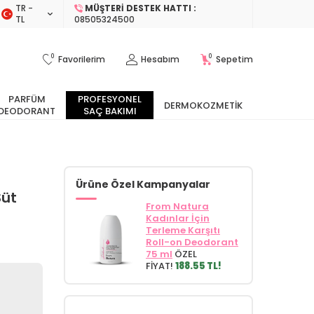
TR −
MÜŞTERI DESTEK HATTI :
TL
08505324500
0
0
Favorilerim
Hesabım
Sepetim
PARFÜM
PROFESYONEL
DERMOKOZMETIK
DEODORANT
SAÇ BAKIMI
Ürüne Özel Kampanyalar
Süt
From Natura
Kadınlar İçin
Terleme Karşıtı
Roll-on Deodorant
75 ml
ÖZEL
FİYAT!
188.55 TL!