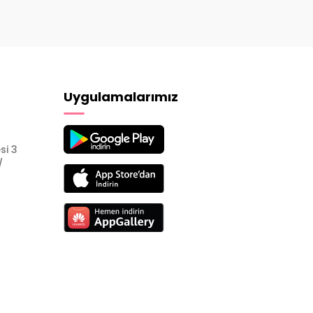
Uygulamalarımız
si 3
/