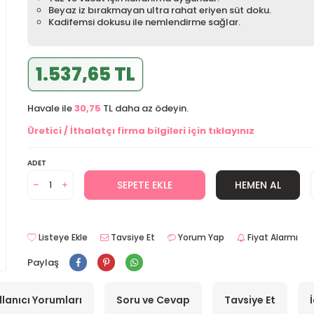
Beyaz iz bırakmayan ultra rahat eriyen süt doku.
Kadifemsi dokusu ile nemlendirme sağlar.
1.537,65 TL
Havale ile
30,75
TL daha az ödeyin.
Üretici / İthalatçı firma bilgileri için tıklayınız
ADET
SEPETE EKLE
HEMEN AL
Listeye Ekle
Tavsiye Et
Yorum Yap
Fiyat Alarmı
Paylaş
llanıcı Yorumları
Soru ve Cevap
Tavsiye Et