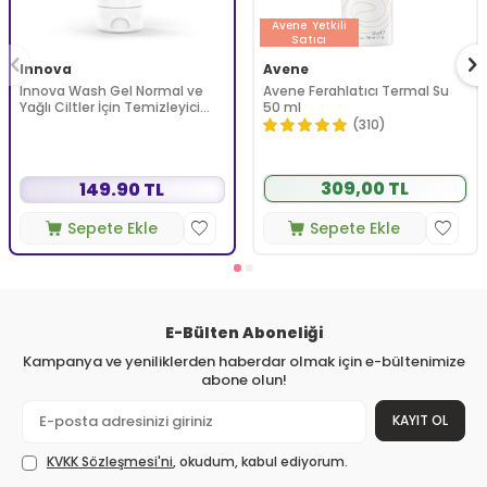
Avene
Yetkili
Satıcı
Innova
Avene
Innova Wash Gel Normal ve
Avene Ferahlatıcı Termal Su
Yağlı Ciltler İçin Temizleyici
50 ml
Köpüren Jel 150 ml
(310)
309,00 TL
149.90 TL
Sepete Ekle
Sepete Ekle
E-Bülten Aboneliği
Kampanya ve yeniliklerden haberdar olmak için e-bültenimize
abone olun!
KAYIT OL
KVKK Sözleşmesi'ni
, okudum, kabul ediyorum.