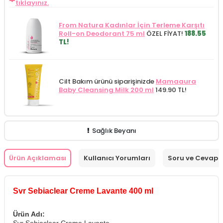
tıklayınız.
From Natura Kadınlar İçin Terleme Karşıtı
Roll-on Deodorant 75 ml
ÖZEL FİYAT!
188.55
TL!
Cilt Bakım ürünü siparişinizde
Mamaaura
Baby Cleansing Milk 200 ml
149.90 TL!
Sağlık Beyanı
Ürün Açıklaması
Kullanıcı Yorumları
Soru ve Cevap
Svr Sebiaclear Creme Lavante 400 ml
Ürün Adı: