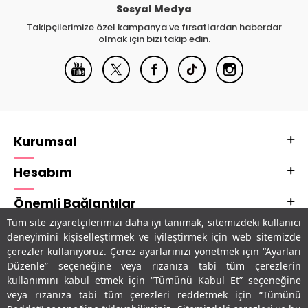
Sosyal Medya
Takipçilerimize özel kampanya ve fırsatlardan haberdar
olmak için bizi takip edin.
Kurumsal
Hesabım
Önemli Bağlantılar
Tüm site ziyaretçilerimizi daha iyi tanımak, sitemizdeki kullanıcı
Adres & İletişim
deneyimini kişiselleştirmek ve iyileştirmek için web sitemizde
çerezler kullanıyoruz. Çerez ayarlarınızı yönetmek için “Ayarları
Uygulamalarımız
Düzenle” seçeneğine veya rızanıza tabi tüm çerezlerin
kullanımını kabul etmek için “Tümünü Kabul Et” seçeneğine
veya rızanıza tabi tüm çerezleri reddetmek için “Tümünü