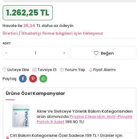
1.262,25 TL
Havale ile
25,24
TL daha az ödeyin.
Üretici / İthalatçı firma bilgileri için tıklayınız
ADET
Beğen
Listeye Ekle
Tavsiye Et
Yorum Yap
Fiyat Alarmı
Paylaş
Ürüne Özel Kampanyalar
Akne Ve Sivilceye Yönelik Bakım Kategorisinden
ürün alımınızda
Propia Clearskin Anti-Pimple
Patch 9 Adet
199.90 TL!
Cilt Bakım Kategorisine Özel Sadece 199 TL !
Ürünler için