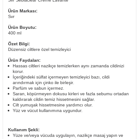
Svr Sebiaclear Creme Lavante
Ürün Markası:
Svr
Ürün Boyutu:
400 ml
Özet Bilgi:
Düzensiz ciltlere özel temizleyici
Ürün Faydaları:
Hassas ciltleri nazikçe temizlerken aynı zamanda cildinizi
korur.
İçeriğindeki sülfat içermeyen temizleyici bazı, cildi
arındırmak için çinko ile birleşir.
Parfüm ve sabun içermez.
Saran, köpürmeyen dokusu kirleri ve fazla sebumu ortadan
kaldırarak cildin temiz hissetmesini sağlar.
Cilt yumuşak hissetmesine yardımcı olur.
Yüz ve vücut kullanımına uygundur.
Kullanım Şekli:
Yüze ve/veya vücuda uygulayın, nazikçe masaj yapın ve