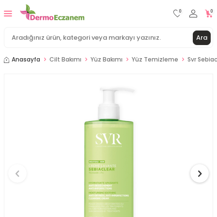
0
0
Ara
Anasayfa
Cilt Bakımı
Yüz Bakımı
Yüz Temizleme
Svr Sebia