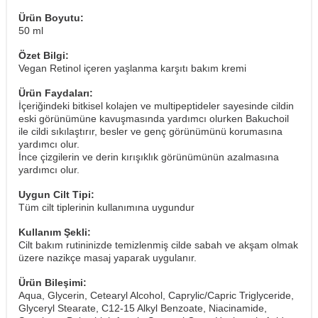
Ürün Boyutu:
50 ml
Özet Bilgi:
Vegan Retinol içeren yaşlanma karşıtı bakım kremi
Ürün Faydaları:
İçeriğindeki bitkisel kolajen ve multipeptideler sayesinde cildin
eski görünümüne kavuşmasında yardımcı olurken Bakuchoil
ile cildi sıkılaştırır, besler ve genç görünümünü korumasına
yardımcı olur.
İnce çizgilerin ve derin kırışıklık görünümünün azalmasına
yardımcı olur.
Uygun Cilt Tipi:
Tüm cilt tiplerinin kullanımına uygundur
Kullanım Şekli:
Cilt bakım rutininizde temizlenmiş cilde sabah ve akşam olmak
üzere nazikçe masaj yaparak uygulanır.
Ürün Bileşimi:
Aqua, Glycerin, Cetearyl Alcohol, Caprylic/Capric Triglyceride,
Glyceryl Stearate, C12-15 Alkyl Benzoate, Niacinamide,