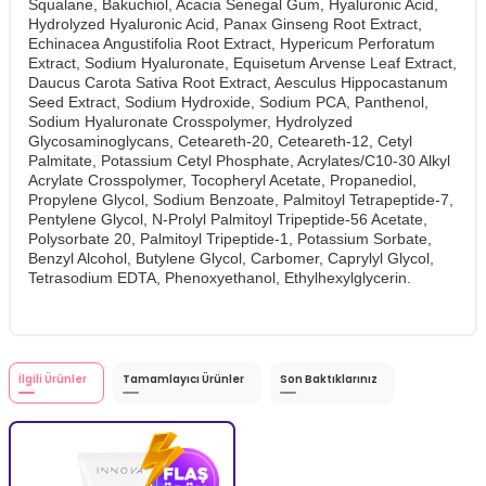
Squalane, Bakuchiol, Acacia Senegal Gum, Hyaluronic Acid,
Hydrolyzed Hyaluronic Acid, Panax Ginseng Root Extract,
Echinacea Angustifolia Root Extract, Hypericum Perforatum
Extract, Sodium Hyaluronate, Equisetum Arvense Leaf Extract,
Daucus Carota Sativa Root Extract, Aesculus Hippocastanum
Seed Extract, Sodium Hydroxide, Sodium PCA, Panthenol,
Sodium Hyaluronate Crosspolymer, Hydrolyzed
Glycosaminoglycans, Ceteareth-20, Ceteareth-12, Cetyl
Palmitate, Potassium Cetyl Phosphate, Acrylates/C10-30 Alkyl
Acrylate Crosspolymer, Tocopheryl Acetate, Propanediol,
Propylene Glycol, Sodium Benzoate, Palmitoyl Tetrapeptide-7,
Pentylene Glycol, N-Prolyl Palmitoyl Tripeptide-56 Acetate,
Polysorbate 20, Palmitoyl Tripeptide-1, Potassium Sorbate,
Benzyl Alcohol, Butylene Glycol, Carbomer, Caprylyl Glycol,
Tetrasodium EDTA, Phenoxyethanol, Ethylhexylglycerin.
İlgili Ürünler
Tamamlayıcı Ürünler
Son Baktıklarınız