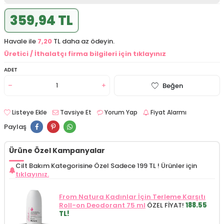
359,94 TL
Havale ile
7,20
TL daha az ödeyin.
Üretici / İthalatçı firma bilgileri için tıklayınız
ADET
Beğen
Listeye Ekle
Tavsiye Et
Yorum Yap
Fiyat Alarmı
Paylaş
Ürüne Özel Kampanyalar
Cilt Bakım Kategorisine Özel Sadece 199 TL !
Ürünler için
tıklayınız.
From Natura Kadınlar İçin Terleme Karşıtı
Roll-on Deodorant 75 ml
ÖZEL FİYAT!
188.55
TL!