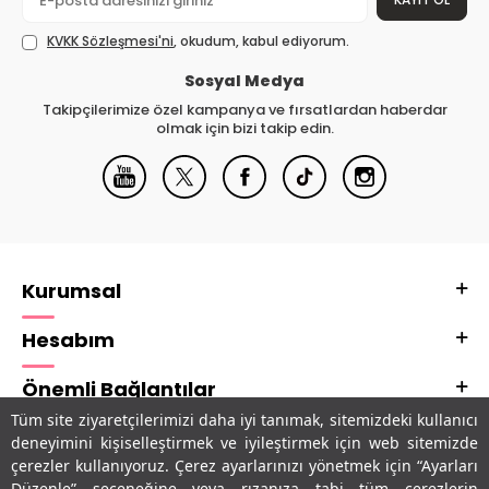
KVKK Sözleşmesi'ni
, okudum, kabul ediyorum.
Sosyal Medya
Takipçilerimize özel kampanya ve fırsatlardan haberdar
olmak için bizi takip edin.
Kurumsal
Hesabım
Önemli Bağlantılar
Tüm site ziyaretçilerimizi daha iyi tanımak, sitemizdeki kullanıcı
Adres & İletişim
deneyimini kişiselleştirmek ve iyileştirmek için web sitemizde
çerezler kullanıyoruz. Çerez ayarlarınızı yönetmek için “Ayarları
Uygulamalarımız
Düzenle” seçeneğine veya rızanıza tabi tüm çerezlerin