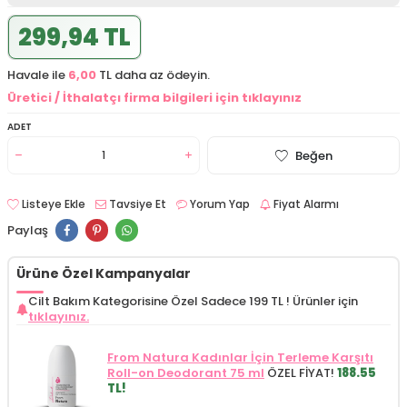
299,94 TL
Havale ile
6,00
TL daha az ödeyin.
Üretici / İthalatçı firma bilgileri için tıklayınız
ADET
Beğen
Listeye Ekle
Tavsiye Et
Yorum Yap
Fiyat Alarmı
Paylaş
Ürüne Özel Kampanyalar
Cilt Bakım Kategorisine Özel Sadece 199 TL !
Ürünler için
tıklayınız.
From Natura Kadınlar İçin Terleme Karşıtı
Roll-on Deodorant 75 ml
ÖZEL FİYAT!
188.55
TL!