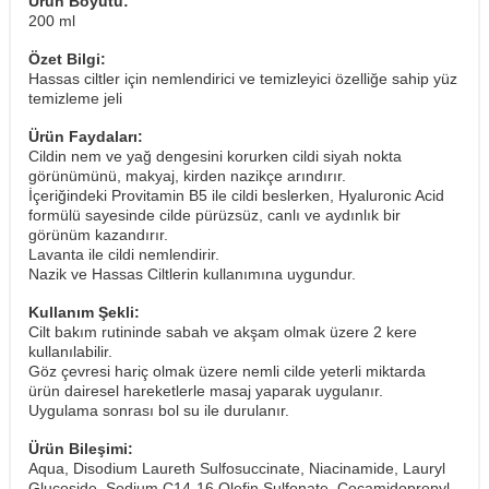
Ürün Boyutu:
200 ml
Özet Bilgi:
Hassas ciltler için nemlendirici ve temizleyici özelliğe sahip yüz
temizleme jeli
Ürün Faydaları:
Cildin nem ve yağ dengesini korurken cildi siyah nokta
görünümünü, makyaj, kirden nazikçe arındırır.
İçeriğindeki Provitamin B5 ile cildi beslerken, Hyaluronic Acid
formülü sayesinde cilde pürüzsüz, canlı ve aydınlık bir
görünüm kazandırır.
Lavanta ile cildi nemlendirir.
Nazik ve Hassas Ciltlerin kullanımına uygundur.
Kullanım Şekli:
Cilt bakım rutininde sabah ve akşam olmak üzere 2 kere
kullanılabilir.
Göz çevresi hariç olmak üzere nemli cilde yeterli miktarda
ürün dairesel hareketlerle masaj yaparak uygulanır.
​Uygulama sonrası bol su ile durulanır.
Ürün Bileşimi:
Aqua, Disodium Laureth Sulfosuccinate, Niacinamide, Lauryl
Glucoside, Sodium C14-16 Olefin Sulfonate, Cocamidopropyl