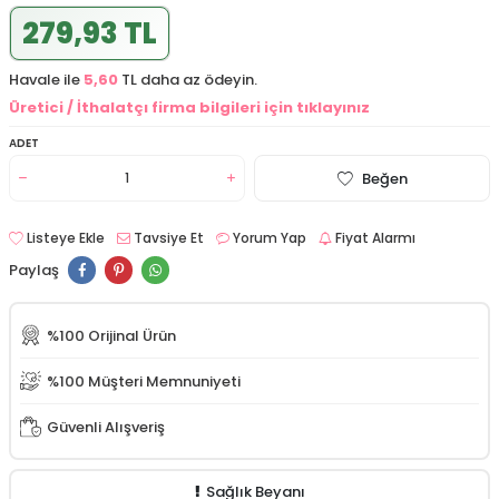
279,93 TL
Havale ile
5,60
TL daha az ödeyin.
Üretici / İthalatçı firma bilgileri için tıklayınız
ADET
Beğen
Listeye Ekle
Tavsiye Et
Yorum Yap
Fiyat Alarmı
Paylaş
%100 Orijinal Ürün
%100 Müşteri Memnuniyeti
Güvenli Alışveriş
Sağlık Beyanı