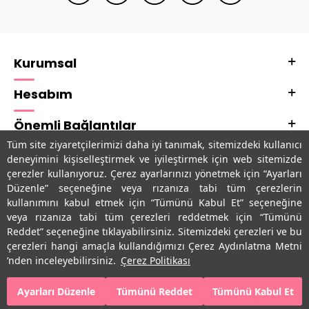
Kurumsal
Hesabım
Önemli Bağlantılar
Tüm site ziyaretçilerimizi daha iyi tanımak, sitemizdeki kullanıcı
Adres & İletişim
deneyimini kişiselleştirmek ve iyileştirmek için web sitemizde
çerezler kullanıyoruz. Çerez ayarlarınızı yönetmek için “Ayarları
Uygulamalarımız
Düzenle” seçeneğine veya rızanıza tabi tüm çerezlerin
kullanımını kabul etmek için “Tümünü Kabul Et” seçeneğine
veya rızanıza tabi tüm çerezleri reddetmek için “Tümünü
Reddet” seçeneğine tıklayabilirsiniz. Sitemizdeki çerezleri ve bu
çerezleri hangi amaçla kullandığımızı Çerez Aydınlatma Metni
’nden inceleyebilirsiniz.
Çerez Politikası
Ayarları Düzenle
Tümünü Reddet
Tümünü Kabul Et
SEPETE EKLE
HEMEN AL