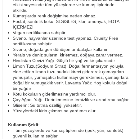
etkisi sayesinde tüm yüzeylerde ve kumaş tiplerinde
etkilidir.
Kumaşlarda renk değişimine neden olmaz.
Fosfat, sentetik koku, SLS/SLES, klor, amonyak, EDTA
İÇERMEZ!
Vegan sertifikasına sahiptir.
Siveno, hayvanlar üzerinde test yapmaz, Cruelty Free
sertifikasına sahiptir.
Siveno, doğada geri dönüşen ambalajlar kullanır.
Yeraltı ve deniz sularını kirletmez, doğaya zarar vermez.
Hindistan Cevizi Yağı: Güçlü bir yağ ve kir çıkarıcıdır.
Limon Tuzu(Sodyum Sitrat): Doğal fermantasyon yoluyla
elde edilen limon tuzu sudaki kireci gidererek çamaşırları
yumuşatır, yumuşatıcı kullanmayı gerektirmez, çamaşırlara
doğal bir yumuşaklık verir. Lavanta Yağı: Hoş kokulu doğal
bir yağdır.
Kötü kokuların giderilmesine yardımcı olur.
Çay Ağacı Yağı: Derinlemesine temizlik ve arındırma sağlar.
Gliserin: Su tutma özelliği yüksektir.
Yüzeylerdeki kirin çıkmasına yardımcı olur.
Kullanım Şekli:
Tüm yüzeylerde ve kumaş tiplerinde (ipek, yün, sentetik)
güvenli kullanım sağlar.