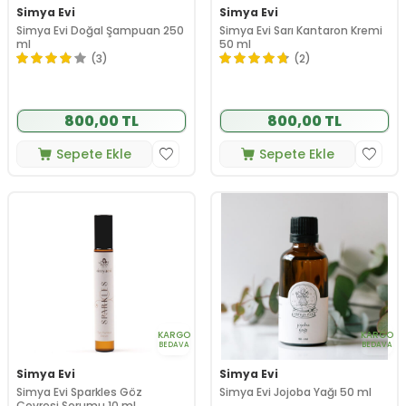
Simya Evi
Simya Evi
Simya Evi Doğal Şampuan 250
Simya Evi Sarı Kantaron Kremi
ml
50 ml
(3)
(2)
800,00 TL
800,00 TL
Sepete Ekle
Sepete Ekle
KARGO
KARGO
BEDAVA
BEDAVA
Simya Evi
Simya Evi
Simya Evi Sparkles Göz
Simya Evi Jojoba Yağı 50 ml
Çevresi Serumu 10 ml