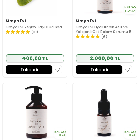
KARGO
BEDAVA
Simya Evi
Simya Evi
Simya Evi Yeşim Taşı Gua Sha
Simya Evi Hyaluronik Asit ve
Kolajenli Cilt Bakım Serumu 50
(13)
ml
(6)
400,00 TL
2.000,00 TL
Tükendi
Tükendi
KARGO
KARGO
BEDAVA
BEDAVA