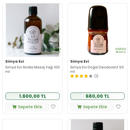
KARGO
KARGO
BEDAVA
BEDAVA
Simya Evi
Simya Evi
Simya Evi Arnika Masaj Yağı 100
Simya Evi Doğal Deodorant 50
ml
ml
(1)
1.600,00 TL
680,00 TL
Sepete Ekle
Sepete Ekle