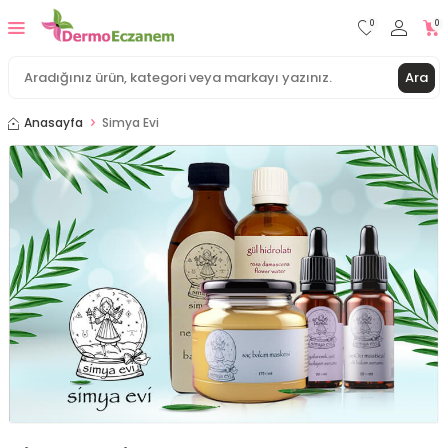
0
0
Ara
Anasayfa
Simya Evi