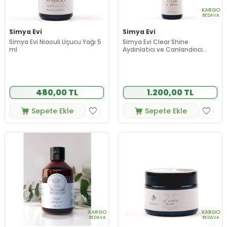
KARGO
BEDAVA
Simya Evi
Simya Evi
Simya Evi Niaouli Uçucu Yağı 5
Simya Evi Clear Shine
ml
Aydınlatıcı ve Canlandırıcı
Serum 20 ml
480,00 TL
1.200,00 TL
Sepete Ekle
Sepete Ekle
KARGO
KARGO
BEDAVA
BEDAVA