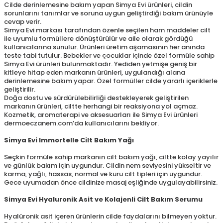
Cilde derinlemesine bakım yapan Simya Evi ürünleri, cildin
sorunlarını tanımlar ve soruna uygun geliştirdiği bakım ürünüyle
cevap verir.
Simya Evi markası tarafından özenle seçilen ham maddeler cilt
ile uyumlu formüllere dönüştürülür ve aile olarak gördüğü
kullanıcılarına sunulur. Ürünleri üretim aşamasının her anında
teste tabi tutulur. Bebekler ve çocuklar içinde özel formüle sahip
Simya Evi ürünleri bulunmaktadır. Yediden yetmişe geniş bir
kitleye hitap eden markanın ürünleri, uygulandığı alana
derinlemesine bakım yapar. Özel formüller cilde yararlı içeriklerle
geliştirilir.
Doğa dostu ve sürdürülebilirliği destekleyerek geliştirilen
markanın ürünleri, ciltte herhangi bir reaksiyona yol açmaz.
Kozmetik, aromaterapi ve aksesuarları ile Simya Evi ürünleri
dermoeczanem.com’da kullanıcılarını bekliyor.
Simya Evi Immortelle Cilt Bakım Yağı
Seçkin formüle sahip markanın cilt bakım yağı, ciltte kolay yayılır
ve günlük bakım için uygundur. Cildin nem seviyesini yükseltir ve
karma, yağlı, hassas, normal ve kuru cilt tipleri için uygundur.
Gece uyumadan önce cildinize masaj eşliğinde uygulayabilirsiniz.
Simya Evi Hyaluronik Asit ve Kolajenli Cilt Bakım Serumu
Hyalüronik asit içeren ürünlerin cilde faydalarını bilmeyen yoktur.