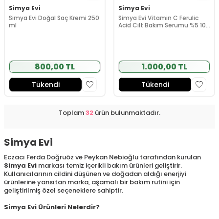
Simya Evi
Simya Evi
Simya Evi Doğal Saç Kremi 250
Simya Evi Vitamin C Ferulic
ml
Acid Cilt Bakım Serumu %5 10
ml
800,00 TL
1.000,00 TL
Tükendi
Tükendi
Toplam
32
ürün bulunmaktadır.
Simya Evi
Eczacı Ferda Doğruöz ve Peykan Nebioğlu tarafından kurulan
Simya Evi
markası temiz içerikli bakım ürünleri geliştirir.
Kullanıcılarının cildini düşünen ve doğadan aldığı enerjiyi
ürünlerine yansıtan marka, aşamalı bir bakım rutini için
geliştirilmiş özel seçeneklere sahiptir.
Simya Evi Ürünleri Nelerdir?