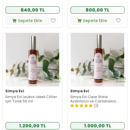
640,00 TL
800,00 TL
Sepete Ekle
Sepete Ekle
KARGO
KARGO
BEDAVA
BEDAVA
Simya Evi
Simya Evi
Simya Evi Leukos Lekeli Ciltler
Simya Evi Clear Shine
için Tonik 50 ml
Aydınlatıcı ve Canlandırıcı
Tonik 50 ml
(1)
1.200,00 TL
1.000,00 TL