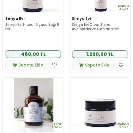
KARGO
BEDAVA
Simya Evi
Simya Evi
Simya Evi Niaouli Uçucu Yağı 5
Simya Evi Clear Shine
ml
Aydınlatıcı ve Canlandırıcı
Serum 20 ml
480,00 TL
1.200,00 TL
Sepete Ekle
Sepete Ekle
KARGO
KARGO
BEDAVA
BEDAVA