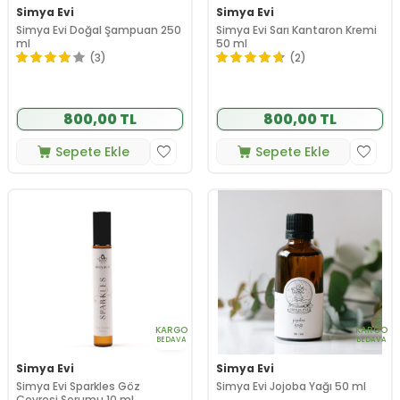
Simya Evi
Simya Evi
Simya Evi Doğal Şampuan 250
Simya Evi Sarı Kantaron Kremi
ml
50 ml
(3)
(2)
800,00 TL
800,00 TL
Sepete Ekle
Sepete Ekle
KARGO
KARGO
BEDAVA
BEDAVA
Simya Evi
Simya Evi
Simya Evi Sparkles Göz
Simya Evi Jojoba Yağı 50 ml
Çevresi Serumu 10 ml