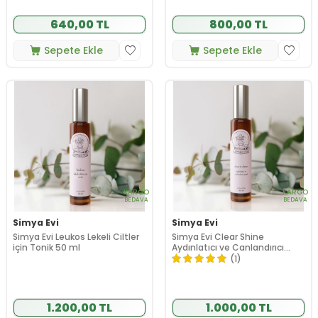
640,00 TL
800,00 TL
Sepete Ekle
Sepete Ekle
KARGO
KARGO
BEDAVA
BEDAVA
Simya Evi
Simya Evi
Simya Evi Leukos Lekeli Ciltler
Simya Evi Clear Shine
için Tonik 50 ml
Aydınlatıcı ve Canlandırıcı
Tonik 50 ml
(1)
1.200,00 TL
1.000,00 TL