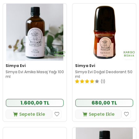
KARGO
KARGO
BEDAVA
BEDAVA
Simya Evi
Simya Evi
Simya Evi Arnika Masaj Yağı 100
Simya Evi Doğal Deodorant 50
ml
ml
(1)
1.600,00 TL
680,00 TL
Sepete Ekle
Sepete Ekle