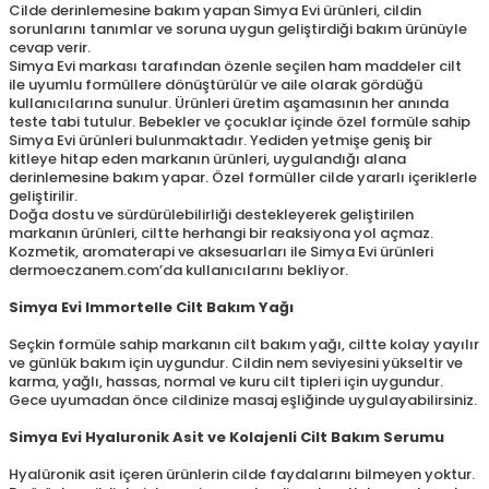
Cilde derinlemesine bakım yapan Simya Evi ürünleri, cildin
sorunlarını tanımlar ve soruna uygun geliştirdiği bakım ürünüyle
cevap verir.
Simya Evi markası tarafından özenle seçilen ham maddeler cilt
ile uyumlu formüllere dönüştürülür ve aile olarak gördüğü
kullanıcılarına sunulur. Ürünleri üretim aşamasının her anında
teste tabi tutulur. Bebekler ve çocuklar içinde özel formüle sahip
Simya Evi ürünleri bulunmaktadır. Yediden yetmişe geniş bir
kitleye hitap eden markanın ürünleri, uygulandığı alana
derinlemesine bakım yapar. Özel formüller cilde yararlı içeriklerle
geliştirilir.
Doğa dostu ve sürdürülebilirliği destekleyerek geliştirilen
markanın ürünleri, ciltte herhangi bir reaksiyona yol açmaz.
Kozmetik, aromaterapi ve aksesuarları ile Simya Evi ürünleri
dermoeczanem.com’da kullanıcılarını bekliyor.
Simya Evi Immortelle Cilt Bakım Yağı
Seçkin formüle sahip markanın cilt bakım yağı, ciltte kolay yayılır
ve günlük bakım için uygundur. Cildin nem seviyesini yükseltir ve
karma, yağlı, hassas, normal ve kuru cilt tipleri için uygundur.
Gece uyumadan önce cildinize masaj eşliğinde uygulayabilirsiniz.
Simya Evi Hyaluronik Asit ve Kolajenli Cilt Bakım Serumu
Hyalüronik asit içeren ürünlerin cilde faydalarını bilmeyen yoktur.