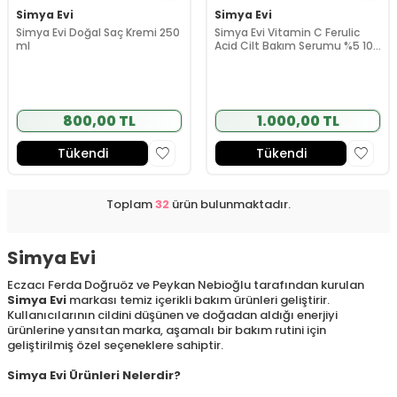
Simya Evi
Simya Evi
Simya Evi Doğal Saç Kremi 250
Simya Evi Vitamin C Ferulic
ml
Acid Cilt Bakım Serumu %5 10
ml
800,00 TL
1.000,00 TL
Tükendi
Tükendi
Toplam
32
ürün bulunmaktadır.
Simya Evi
Eczacı Ferda Doğruöz ve Peykan Nebioğlu tarafından kurulan
Simya Evi
markası temiz içerikli bakım ürünleri geliştirir.
Kullanıcılarının cildini düşünen ve doğadan aldığı enerjiyi
ürünlerine yansıtan marka, aşamalı bir bakım rutini için
geliştirilmiş özel seçeneklere sahiptir.
Simya Evi Ürünleri Nelerdir?