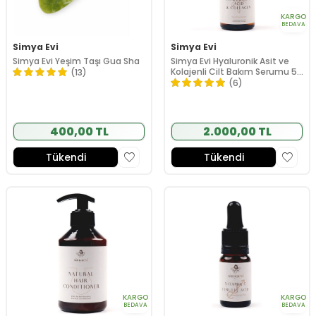
KARGO
BEDAVA
Simya Evi
Simya Evi
Simya Evi Yeşim Taşı Gua Sha
Simya Evi Hyaluronik Asit ve
Kolajenli Cilt Bakım Serumu 50
(13)
ml
(6)
400,00 TL
2.000,00 TL
Tükendi
Tükendi
KARGO
KARGO
BEDAVA
BEDAVA