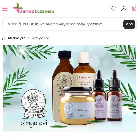
0
0
Ara
Anasayfa
Simya Evi