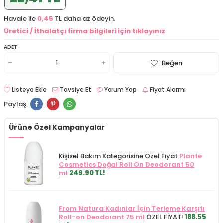
Havale ile
0,45
TL daha az ödeyin.
Üretici / İthalatçı firma bilgileri için tıklayınız
ADET
Beğen
Listeye Ekle
Tavsiye Et
Yorum Yap
Fiyat Alarmı
Paylaş
Ürüne Özel Kampanyalar
Kişisel Bakım Kategorisine Özel Fiyat
Plante
Cosmetics Doğal Roll On Deodorant 50
ml
249.90 TL!
From Natura Kadınlar İçin Terleme Karşıtı
Roll-on Deodorant 75 ml
ÖZEL FİYAT!
188.55