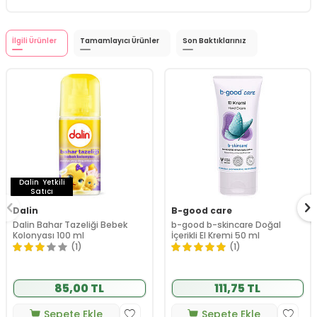
İlgili Ürünler
Tamamlayıcı Ürünler
Son Baktıklarınız
Dalin
Yetkili
Satıcı
Dalin
B-good care
Dalin Bahar Tazeliği Bebek
b-good b-skincare Doğal
Kolonyası 100 ml
İçerikli El Kremi 50 ml
(1)
(1)
85,00 TL
111,75 TL
Sepete Ekle
Sepete Ekle