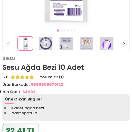
Sesu
Sesu Ağda Bezi 10 Adet
5.0
Yorumlar (1)
Ürün Barkodu :
8690605670122
Ürün Kodu :
68492
Öne Çıkan Bilgiler
10 adet ağda bezi.
1 adet spatula.
22,41 TL