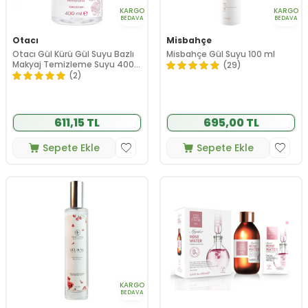
KARGO
KARGO
BEDAVA
BEDAVA
Otacı
Misbahçe
Otacı Gül Kürü Gül Suyu Bazlı
Misbahçe Gül Suyu 100 ml
Makyaj Temizleme Suyu 400
(29)
ml
(2)
611,15 TL
695,00 TL
Sepete Ekle
Sepete Ekle
KARGO
BEDAVA