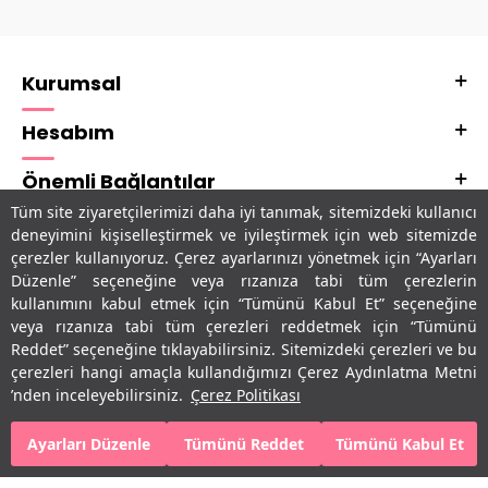
Kurumsal
Hesabım
Önemli Bağlantılar
Tüm site ziyaretçilerimizi daha iyi tanımak, sitemizdeki kullanıcı
Adres & İletişim
deneyimini kişiselleştirmek ve iyileştirmek için web sitemizde
çerezler kullanıyoruz. Çerez ayarlarınızı yönetmek için “Ayarları
Uygulamalarımız
Düzenle” seçeneğine veya rızanıza tabi tüm çerezlerin
kullanımını kabul etmek için “Tümünü Kabul Et” seçeneğine
veya rızanıza tabi tüm çerezleri reddetmek için “Tümünü
Reddet” seçeneğine tıklayabilirsiniz. Sitemizdeki çerezleri ve bu
çerezleri hangi amaçla kullandığımızı Çerez Aydınlatma Metni
’nden inceleyebilirsiniz.
Çerez Politikası
Ayarları Düzenle
Tümünü Reddet
Tümünü Kabul Et
T
-Soft
E-Ticaret
Sistemleriyle Hazırlanmıştır.