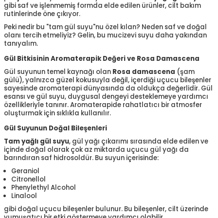
gibi saf ve işlenmemiş formda elde edilen ürünler, cilt bakım
rutinlerinde öne çıkıyor.
Peki nedir bu "tam gül suyu"nu özel kılan? Neden saf ve doğal
olanı tercih etmeliyiz? Gelin, bu mucizevi suyu daha yakından
tanıyalım.
Gül Bitkisinin Aromaterapik Değeri ve Rosa Damascena
Gül suyunun temel kaynağı olan
Rosa damascena
(şam
gülü), yalnızca güzel kokusuyla değil, içerdiği uçucu bileşenler
sayesinde aromaterapi dünyasında da oldukça değerlidir. Gül
esansı ve gül suyu, duygusal dengeyi desteklemeye yardımcı
özellikleriyle tanınır. Aromaterapide rahatlatıcı bir atmosfer
oluşturmak için sıklıkla kullanılır.
Gül Suyunun Doğal Bileşenleri
Tam yağlı gül suyu
, gül yağı çıkarımı sırasında elde edilen ve
içinde doğal olarak çok az miktarda uçucu gül yağı da
barındıran saf hidrosoldür. Bu suyun içerisinde:
Geraniol
Citronellol
Phenylethyl Alcohol
Linalool
gibi doğal uçucu bileşenler bulunur. Bu bileşenler, cilt üzerinde
yumuşatıcı bir etki göstermeye yardımcı olabilir.