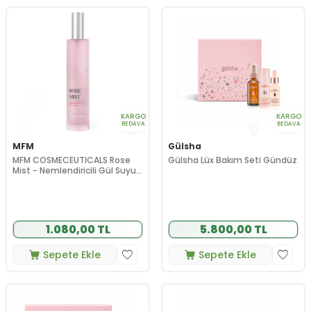
KARGO
KARGO
BEDAVA
BEDAVA
MFM
Gülsha
MFM COSMECEUTICALS Rose
Gülsha Lüx Bakım Seti Gündüz
Mist - Nemlendiricili Gül Suyu
100 ml
1.080,00 TL
5.800,00 TL
Sepete Ekle
Sepete Ekle