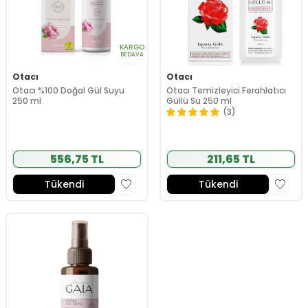
KARGO
BEDAVA
Otacı
Otacı
Otacı %100 Doğal Gül Suyu
Otacı Temizleyici Ferahlatıcı
250 ml
Güllü Su 250 ml
(3)
556,75 TL
211,65 TL
Tükendi
Tükendi