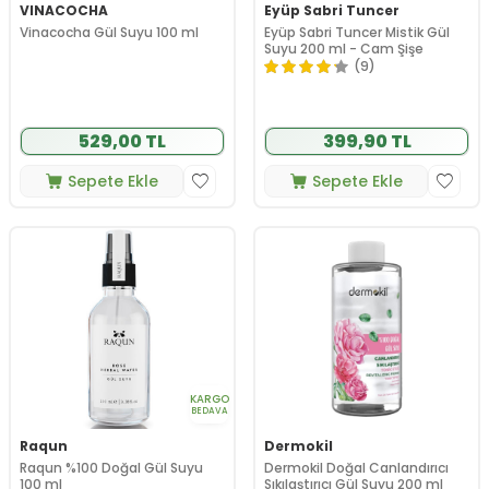
VINACOCHA
Eyüp Sabri Tuncer
Vinacocha Gül Suyu 100 ml
Eyüp Sabri Tuncer Mistik Gül
Suyu 200 ml - Cam Şişe
(9)
529,00 TL
399,90 TL
Sepete Ekle
Sepete Ekle
KARGO
BEDAVA
Raqun
Dermokil
Raqun %100 Doğal Gül Suyu
Dermokil Doğal Canlandırıcı
100 ml
Sıkılaştırıcı Gül Suyu 200 ml