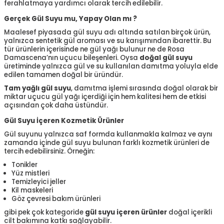
ferahlatmaya yardımcı olarak tercih edilebilir.
Gerçek Gül Suyu mu, Yapay Olan mı ?
Maalesef piyasada gül suyu adı altında satılan birçok ürün,
yalnızca sentetik gül aroması ve su karışımından ibarettir. Bu
tür ürünlerin içerisinde ne gül yağı bulunur ne de Rosa
Damascena’nın uçucu bileşenleri. Oysa
doğal gül suyu
üretiminde yalnızca gül ve su kullanılan damıtma yoluyla elde
edilen tamamen doğal bir üründür.
Tam yağlı gül suyu
, damıtma işlemi sırasında doğal olarak bir
miktar uçucu gül yağı içerdiği için hem kalitesi hem de etkisi
açısından çok daha üstündür.
Gül Suyu İçeren Kozmetik Ürünler
Gül suyunu yalnızca saf formda kullanmakla kalmaz ve aynı
zamanda içinde gül suyu bulunan farklı kozmetik ürünleri de
tercih edebilirsiniz. Örneğin:
Tonikler
Yüz mistleri
Temizleyici jeller
Kil maskeleri
Göz çevresi bakım ürünleri
gibi pek çok kategoride
gül suyu içeren ürünler
doğal içerikli
cilt bakımına katkı sağlayabilir.