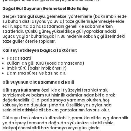
Doğal Gül Suyunun Geleneksel Elde Edilişi
Gerçek
tam gül suyu
, geleneksel yöntemlerle (bakır imbiklerde
su buharı distilasyonu yoluyla) taze güllerin işlenmesiyle elde
edilir. Isparta’da hasat zamanı genellikle sabahın erken
saatleridir. Çünkü güneş yükseldikçe gül yapraklarındaki
uçucu yağlar buharlaşabilir. Bu nedenle sabah çiği üzerindeki
taze güller özenle toplanır.
Kaliteyi etkileyen başlıca faktörler:
Hasat saati
Kullanılan gül türü (Rosa damascena)
İmbik türü (bakır imbik önerilir)
Damıtma süresi ve basıncıdır.
Gül Suyunun Cilt Bakımındaki Rolü
Gül suyu kullanımı
özellikle cilt yüzeyini ferahlatmak,
temizlemek ve bakım rutininin ilk adımlarından biri olarak
değerlendirilir. Cildi parlatmaya yardımcı olurken, hoş
kokusuyla da duyuları şımartır. Özellikle yaz aylarında
serinletici etkisiyle cilt bakım çantalarının favorisi olur.
Gül suyu tonik olarak kullanılabilir, pamukla cilde uygulanabilir
ya da sprey formunda doğrudan yüzünüze sıkabilirsiniz.
Makyaj öncesi cildi hazırlamaya veya gün içinde