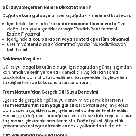
Gül Suyu Seçerken Nelere Dikkat Etmeli ?
Doğal ve
tam gül suyu
alırken aşağıdaki kriterlere dikkat edin:
İçindekiler kısmında "
rosa damascena flower water
" ve
doğal koruyucu içerikler örneğin "Radish Root ferment
Extract"
yazmalı.
İçeriğinde
alkol, paraben veya sentetik parfüm
olmamalı.
Üretim yöntemi olarak "damıtma" ya da "hidrodistilasyon"
belirtilmeli.
Saklama Koşulları
Gül suyu, doğal bir ürün olduğu için doğrudan güneş ışığından
korunmalı ve serin yerde saklanmalıdır. Açıldıktan sonra
buzdolabında muhafaza edilmesi tavsiye edilir. Böylece hem
tazeliğini hem de kokusunu uzun süre korur.
From Natura’dan Gerçek Gül Suyu Deneyimi
Eğer siz de gerçek bir gül suyu deneyimi yaşamak isterseniz,
From Natura’nın tam yağlı gül suları
dikkatle seçilmiş Rosa
damascena çiçeklerinden, geleneksel yöntemlerle elde edilir.
Her bir şişe, doğanın sunduğu saf ve katkısız dokunuşu cildinize
taşımanız için özenle hazırlanmıştır. Doğal güzelliği günlük
yaşamınıza entegre etmenin en nazik yollarından biri olabilir.
Cilt Bakımında Doğaya Dönüş