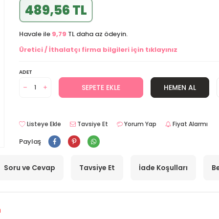
489,56 TL
Havale ile
9,79
TL daha az ödeyin.
Üretici / İthalatçı firma bilgileri için tıklayınız
ADET
SEPETE EKLE
HEMEN AL
Listeye Ekle
Tavsiye Et
Yorum Yap
Fiyat Alarmı
Paylaş
Soru ve Cevap
Tavsiye Et
İade Koşulları
Be
n