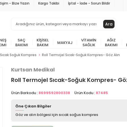
etişim - Bize Yazın
Kargo Takibi
İptal - İade - Sorun Bildir
Ara
NEŞ
SAÇ
KIŞISEL
VITAMIN
AĞIZ
MAKYAJ
KIMI
BAKIMI
BAKIM
SAĞLIK
BAKIMI
Sıcak Soğuk Kompres
Roll Termojel Sıcak-Soğuk Kompres- Göz Alın
Kurtsan Medikal
Roll Termojel Sıcak-Soğuk Kompres- Göz
Ürün Barkodu :
8699592800338
Ürün Kodu :
87485
Öne Çıkan Bilgiler
Göz ve alın bölgesi için sıcak soğus kompres