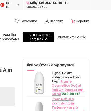
TR −
MÜŞTERI DESTEK HATTI :
TL
08505324500
0
0
Favorilerim
Hesabım
Sepetim
PARFÜM
PROFESYONEL
DERMOKOZMETIK
DEODORANT
SAÇ BAKIMI
Ürüne Özel Kampanyalar
 Alın
Kişisel Bakım
Kategorisine Özel
Fiyat
Plante
Cosmetics Doğal
Roll On Deodorant
50 ml
249.90 TL!
From Natura
Kadınlar İçin
Terleme Karşıtı