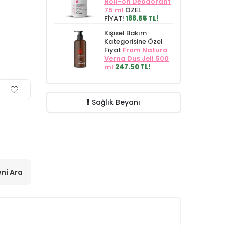
Roll-on Deodorant
75 ml
ÖZEL
FİYAT!
188.55 TL!
Kişisel Bakım
Kategorisine Özel
Fiyat
From Natura
Verna Duş Jeli 500
ml
247.50 TL!
Sağlık Beyanı
ni Ara