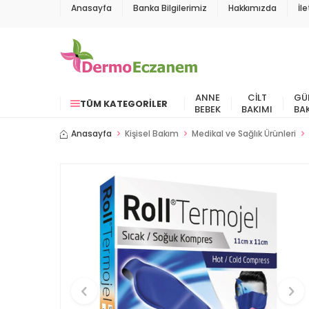
Anasayfa
Banka Bilgilerimiz
Hakkımızda
İl
ANNE
CILT
GÜ
TÜM KATEGORILER
BEBEK
BAKIMI
BA
Anasayfa
Kişisel Bakım
Medikal ve Sağlık Ürünleri