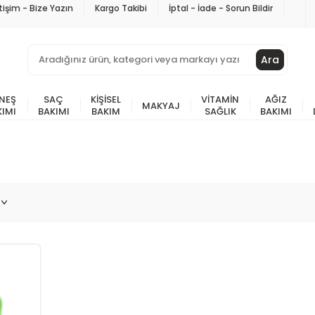
etişim - Bize Yazın
Kargo Takibi
İptal - İade - Sorun Bildir
Ara
NEŞ
SAÇ
KIŞISEL
VITAMIN
AĞIZ
MAKYAJ
KIMI
BAKIMI
BAKIM
SAĞLIK
BAKIMI