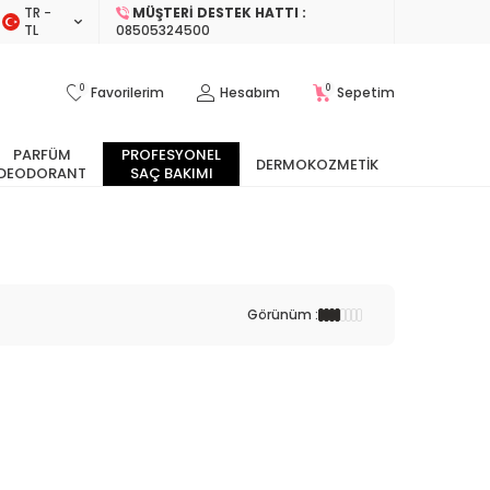
TR −
MÜŞTERI DESTEK HATTI :
TL
08505324500
0
0
Favorilerim
Hesabım
Sepetim
PARFÜM
PROFESYONEL
DERMOKOZMETIK
DEODORANT
SAÇ BAKIMI
Görünüm :