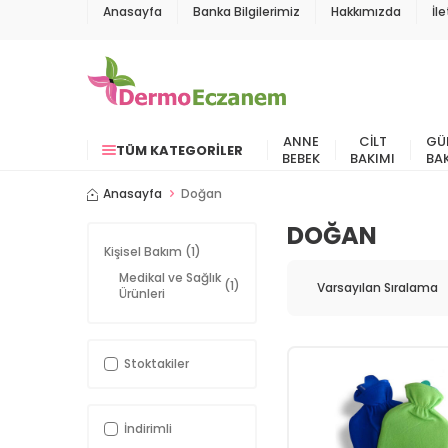
Anasayfa
Banka Bilgilerimiz
Hakkımızda
İl
ANNE
CILT
GÜ
TÜM KATEGORILER
BEBEK
BAKIMI
BA
Anasayfa
Doğan
DOĞAN
Kişisel Bakım
(1)
Medikal ve Sağlık
(1)
Ürünleri
Stoktakiler
İndirimli