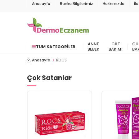
Anasayfa
Banka Bilgilerimiz
Hakkımızda
İl
ANNE
CILT
GÜ
TÜM KATEGORILER
BEBEK
BAKIMI
BA
Anasayfa
ROCS
Çok Satanlar