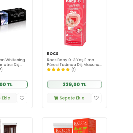
ROCS
on Whitening
Rocs Baby 0-3 Yaş Elma
rlatıcı Diş
Püresi Tadında Diş Macunu
45 gr
7)
(1)
00 TL
339,00 TL
 Ekle
Sepete Ekle