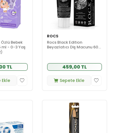
ROCS
 Özlü Bebek
Rocs Black Edition
 ml - 0-3 Yaş
Beyazlatıcı Diş Macunu 60
ml
2)
00 TL
459,00 TL
 Ekle
Sepete Ekle