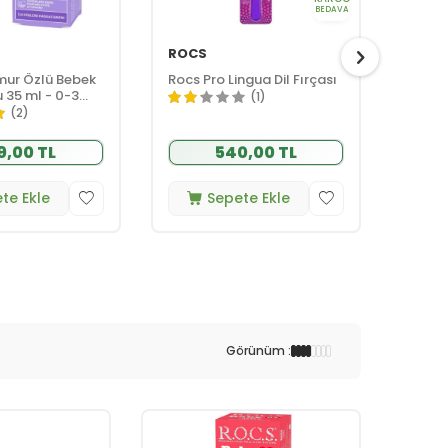
BEDAVA
ROCS
ROCS
mur Özlü Bebek
Rocs Pro Lingua Dil Fırçası
Rocs P
 35 ml - 0-3
Medi
(1)
(2)
9,00 TL
540,00 TL
te Ekle
Sepete Ekle
Görünüm :