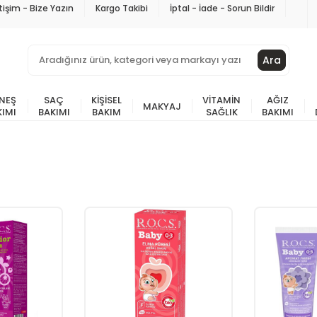
etişim - Bize Yazın
Kargo Takibi
İptal - İade - Sorun Bildir
Ara
NEŞ
SAÇ
KIŞISEL
VITAMIN
AĞIZ
MAKYAJ
KIMI
BAKIMI
BAKIM
SAĞLIK
BAKIMI