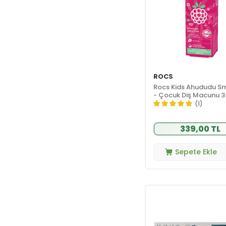
ROCS
Rocs Kids Ahududu S
- Çocuk Diş Macunu 3
35 ml
(1)
339,00 TL
Sepete Ekle