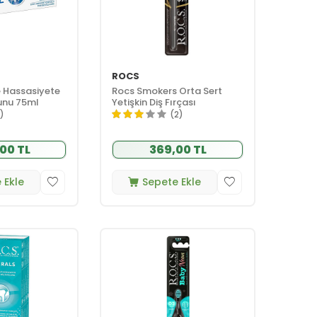
ROCS
e Hassasiyete
Rocs Smokers Orta Sert
unu 75ml
Yetişkin Diş Fırçası
1)
(2)
00 TL
369,00 TL
 Ekle
Sepete Ekle