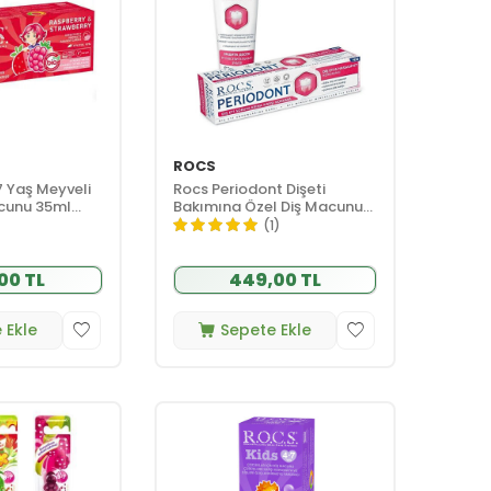
ROCS
 Yaş Meyveli
Rocs Periodont Dişeti
cunu 35ml
Bakımına Özel Diş Macunu
lekli)
75 ml
(1)
00 TL
449,00 TL
 Ekle
Sepete Ekle