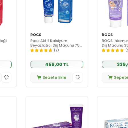
ROCS
ROCS
leği
Rocs Aktif Kalsiyum
ROCS Ihlamur
Beyazlatıcı Diş Macunu 75
Diş Macunu 35
ml
(2)
(
459,00 TL
339,
Sepete Ekle
Sepete