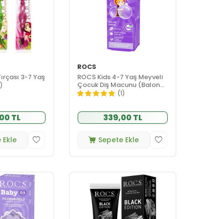
ROCS
Fırçası 3-7 Yaş
ROCS Kids 4-7 Yaş Meyveli
Çocuk Diş Macunu (Balon
1)
Sakızı) 35ml.
(1)
00 TL
339,00 TL
 Ekle
Sepete Ekle