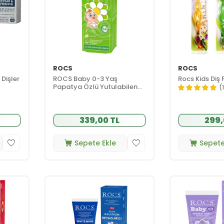
ROCS
ROCS
Dişler
ROCS Baby 0-3 Yaş
Rocs Kids Diş 
Papatya Özlü Yutulabilen
(
Diş Macunu 35ml.
339,00 TL
299,
Sepete Ekle
Sepete