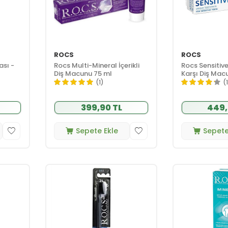
ROCS
ROCS
ası -
Rocs Multi-Mineral İçerikli
Rocs Sensitiv
Diş Macunu 75 ml
Karşı Diş Mac
(1)
(
399,90 TL
449,
Sepete Ekle
Sepete