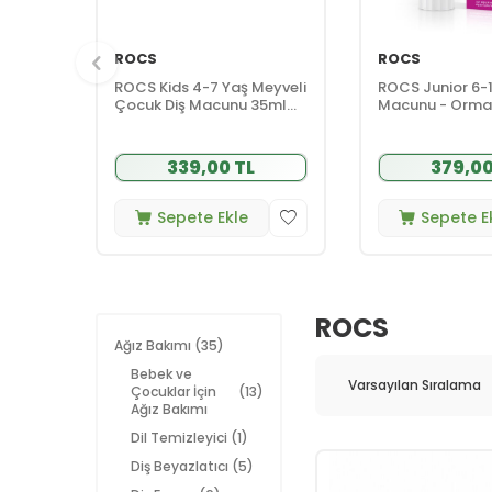
ROCS
ROCS
ROCS Kids 4-7 Yaş Meyveli
ROCS Junior 6-1
Çocuk Diş Macunu 35ml
Macunu - Orma
(Ahududulu-Çilekli)
Meyveleri Tadı
339,00 TL
379,00
Sepete Ekle
Sepete E
ROCS
Ağız Bakımı
(35)
Bebek ve
Çocuklar İçin
(13)
Ağız Bakımı
Dil Temizleyici
(1)
Diş Beyazlatıcı
(5)