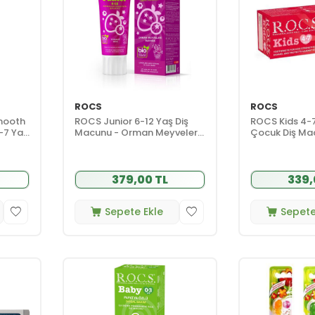
ROCS
ROCS
mooth
ROCS Junior 6-12 Yaş Diş
ROCS Kids 4-7
-7 Yaş
Macunu - Orman Meyveleri
Çocuk Diş Ma
Tadında 60 ml
(Ahududulu-Çi
379,00 TL
339,
Sepete Ekle
Sepete