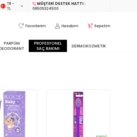
TR −
MÜŞTERI DESTEK HATTI :
TL
08505324500
0
0
Favorilerim
Hesabım
Sepetim
PARFÜM
PROFESYONEL
DERMOKOZMETIK
DEODORANT
SAÇ BAKIMI
KARGO