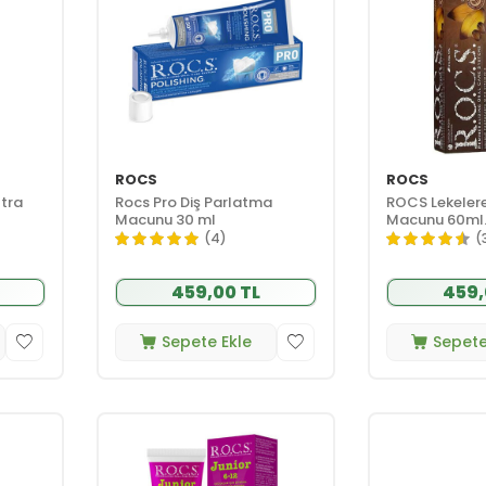
ROCS
ROCS
tra
Rocs Pro Diş Parlatma
ROCS Lekelere
Macunu 30 ml
Macunu 60ml
(4)
(
459,00 TL
459,
Sepete Ekle
Sepete