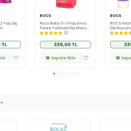
ROCS
ROCS
2 Yaş Diş
Rocs Baby 0-3 Yaş Elma
ROCS Ihla
n
Püresi Tadında Diş Macunu
Diş Macunu
nda 60 ml
45 gr
Yaş
(1)
 TL
339,00 TL
33
kle
Sepete Ekle
Sepe