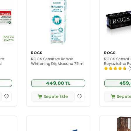
KARGO
BEDAVA
ROCS
ROCS
Gum
ROCS Sensitive Repair
ROCS Sensati
l
Whitening Diş Macunu 75 ml
Beyazlatıcı Pa
Macunu 60ml
(
449,00 TL
459,
Sepete Ekle
Sepete