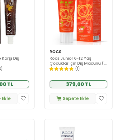
ROCS
 Karşı Diş
Rocs Junior 6-12 Yaş
.
Çocuklar için Diş Macunu (
Meyveli Gökkuşağı ) 60 ml
3)
(1)
00 TL
379,00 TL
 Ekle
Sepete Ekle