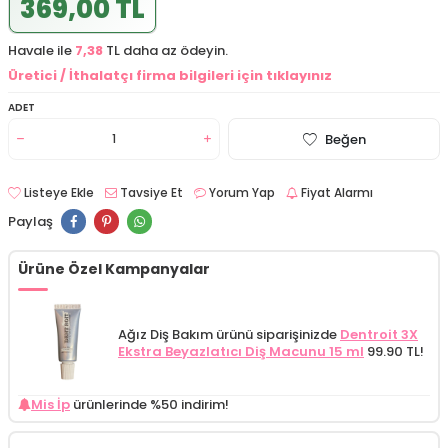
369,00 TL
Havale ile
7,38
TL daha az ödeyin.
Üretici / İthalatçı firma bilgileri için tıklayınız
ADET
Beğen
Listeye Ekle
Tavsiye Et
Yorum Yap
Fiyat Alarmı
Paylaş
Ürüne Özel Kampanyalar
Ağız Diş Bakım ürünü siparişinizde
Dentroit 3X
Ekstra Beyazlatıcı Diş Macunu 15 ml
99.90 TL!
Mis İp
ürünlerinde %50 indirim!