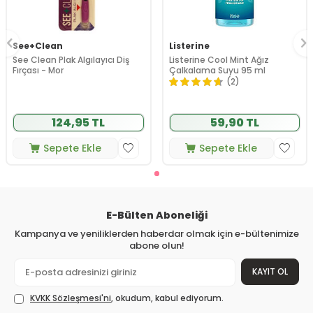
See+Clean
Listerine
See Clean Plak Algılayıcı Diş
Listerine Cool Mint Ağız
Fırçası - Mor
Çalkalama Suyu 95 ml
(2)
124,95 TL
59,90 TL
Sepete Ekle
Sepete Ekle
E-Bülten Aboneliği
Kampanya ve yeniliklerden haberdar olmak için e-bültenimize
abone olun!
KAYIT OL
KVKK Sözleşmesi'ni
, okudum, kabul ediyorum.