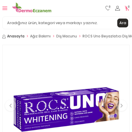
0
0
Ara
Anasayfa
Ağız Bakımı
Diş Macunu
ROCS Uno Beyazlatıcı Diş 