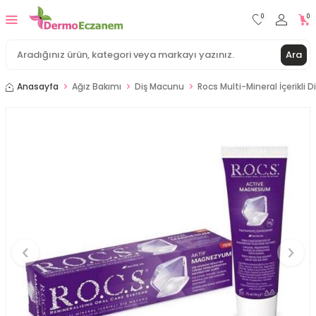
0
0
Ara
Anasayfa
Ağız Bakımı
Diş Macunu
Rocs Multi-Mineral İçerikli 