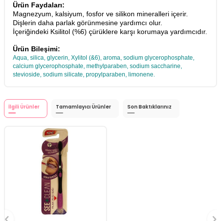
Ürün Faydaları:
Magnezyum, kalsiyum, fosfor ve silikon mineralleri içerir.
Dişlerin daha parlak görünmesine yardımcı olur.
İçeriğindeki Ksilitol (%6) çürüklere karşı korumaya yardımcıdır.
Ürün Bileşimi:
Aqua, silica, glycerin, Xylitol (&6), aroma, sodium glycerophosphate,
calcium glycerophosphate, methylparaben, sodium saccharine,
stevioside, sodium silicate, propylparaben, limonene.
İlgili Ürünler
Tamamlayıcı Ürünler
Son Baktıklarınız