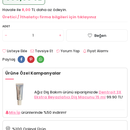
Havale ile
8,00
TL daha az ödeyin.
Üretici / İthalatçı firma bilgileri için tıklayınız
ADET
Beğen
Listeye Ekle
Tavsiye Et
Yorum Yap
Fiyat Alarmı
Paylaş
Ürüne Özel Kampanyalar
Ağız Diş Bakım ürünü siparişinizde
Dentroit 3X
Ekstra Beyazlatıcı Diş Macunu 15 ml
99.90 TL!
Mis İp
ürünlerinde %50 indirim!
%100 Orijinal Ürün