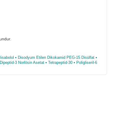
undur.
 • Bisabolol • Disodyum Etilen Dikokamid PEG-15 Disülfat •
ipeptid-3 Norlösin Asetat • Tetrapeptid-30 • Poligliseril-6