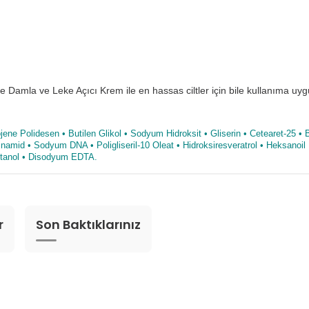
Damla ve Leke Açıcı Krem ile en hassas ciltler için bile kullanıma uyg
drojene Polidesen • Butilen Glikol • Sodyum Hidroksit • Gliserin • Cetearet-25
sinamid • Sodyum DNA • Poligliseril-10 Oleat • Hidroksiresveratrol • Heksanoil D
sietanol • Disodyum EDTA.
r
Son Baktıklarınız