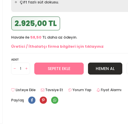
Çift fazlı süt dokusu.
2.925,00 TL
Havale ile
58,50
TL daha az ödeyin.
Üretici / İthalatçı firma bilgileri için tıklayınız
ADET
SEPETE EKLE
HEMEN AL
Listeye Ekle
Tavsiye Et
Yorum Yap
Fiyat Alarmı
Paylaş