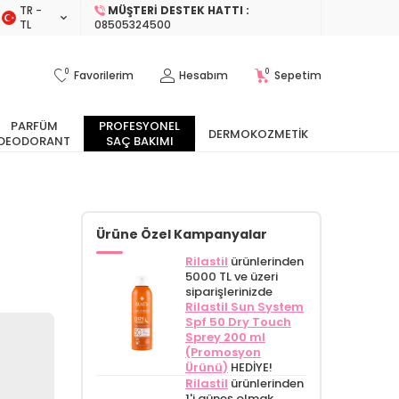
TR −
MÜŞTERI DESTEK HATTI :
TL
08505324500
0
0
Favorilerim
Hesabım
Sepetim
PARFÜM
PROFESYONEL
DERMOKOZMETIK
DEODORANT
SAÇ BAKIMI
Ürüne Özel Kampanyalar
Rilastil
ürünlerinden
5000 TL ve üzeri
siparişlerinizde
Rilastil Sun System
Spf 50 Dry Touch
Sprey 200 ml
(Promosyon
Ürünü)
HEDİYE!
Rilastil
ürünlerinden
1'i güneş olmak