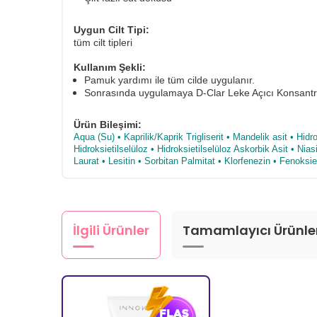
Uygun Cilt Tipi:
tüm cilt tipleri
Kullanım Şekli:
Pamuk yardımı ile tüm cilde uygulanır.
Sonrasında uygulamaya D-Clar Leke Açıcı Konsantre 
Ürün Bileşimi:
Aqua (Su) • Kaprilik/Kaprik Trigliserit • Mandelik asit • Hi
Hidroksietilselüloz • Hidroksietilselüloz Askorbik Asit • Nia
Laurat • Lesitin • Sorbitan Palmitat • Klorfenezin • Fenok
İlgili Ürünler
Tamamlayıcı Ürünle