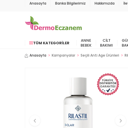
Anasayfa
Banka Bilgilerimiz
Hakkımızda
İl
ANNE
CILT
GÜ
TÜM KATEGORILER
BEBEK
BAKIMI
BA
Anasayfa
Kampanyalar
Seçili Anti Age Ürünleri
Ri