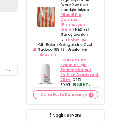
üzere 2 ve üzeri
siparişlerinizde
Rilastil Plaj
Çantası
(Promosyon
Ürünü)
HEDİYE!
Güneş ürünleri
için
tıklayınız
Cilt Bakım Kategorisine Özel
Sadece 199 TL !
Ürünler için
tıklayınız.
From Natura
Kadınlar İçin
Terleme Karşıtı
Roll-on Deodorant
75 ml
ÖZEL
FİYAT!
188.55 TL!
Cilt Bakım ürünü
Daha Fazla Kampanya
1
siparişinizde
Mamaaura Baby
Cleansing Milk 200
ml
149.90 TL!
Sağlık Beyanı