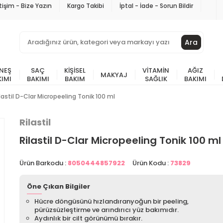
etişim - Bize Yazın
Kargo Takibi
İptal - İade - Sorun Bildir
Ara
NEŞ
SAÇ
KIŞISEL
VITAMIN
AĞIZ
MAKYAJ
KIMI
BAKIMI
BAKIM
SAĞLIK
BAKIMI
lastil D-Clar Micropeeling Tonik 100 ml
Rilastil
Rilastil D-Clar Micropeeling Tonik 100 ml
Ürün Barkodu :
8050444857922
Ürün Kodu :
73829
Öne Çıkan Bilgiler
Hücre döngüsünü hızlandıranyoğun bir peeling,
pürüzsüzleştirme ve arındırıcı yüz bakımıdır.
Aydınlık bir cilt görünümü bırakır.