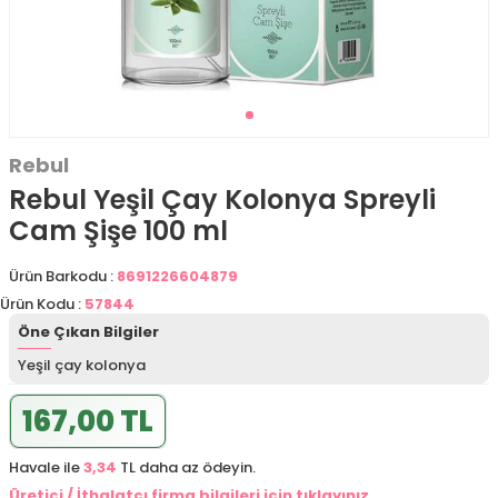
Rebul
Rebul Yeşil Çay Kolonya Spreyli
Cam Şişe 100 ml
Ürün Barkodu :
8691226604879
Ürün Kodu :
57844
Öne Çıkan Bilgiler
Yeşil çay kolonya
167,00 TL
Havale ile
3,34
TL daha az ödeyin.
Üretici / İthalatçı firma bilgileri için tıklayınız