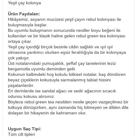
Yeşil çay kolonya
Ürün Faydaları:
Hikâyemiz, asyanın mucizesi yeşil çayın rebul kolonyası ile
buluşmasıyla başlar.
Bu uyumlu buluşmanın sonucunda nesiller boyu beğeni ile
kullanılan ve bir klasik haline gelen rebul green tea kolonyası
ortaya çıkar.
Yeşil çay içerdiği birçok besinle cildin sağlıklı ve ışıl ışıl
olmasına yardımcı olurken eşsiz ferahlığıyla da bir kolonyaya
çok yakışır.
Üst notalarındaki yumuşaklık, şeffaf çay tanelerinin leziz
bergamotla uyumlu deminden gelir.
Kokunun kalbindeki hoş kokulu bitkisel notalar, baş döndüren
beyaz çiçeklerin kokusuyla sarmalanmış tabiat hissini
yaşatanlardır.
En derinlerde ise sandal ağacı ve sedir ağacının sıcacık
odunsu kokusu alırsınız.
Böylece rebul green tea nesilden nesile geçen vazgeçilmez bir
tutkuya dönüşürken, aynı zamanda hiç bitmeyen ve dilden dile
dolaşan bir hikayenin de kahramanı olur.
Uygun Saç Tipi:
Tüm cilt tipleri