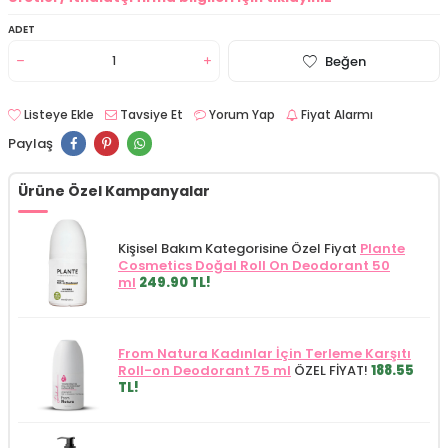
ADET
Beğen
Listeye Ekle
Tavsiye Et
Yorum Yap
Fiyat Alarmı
Paylaş
Ürüne Özel Kampanyalar
Kişisel Bakım Kategorisine Özel Fiyat
Plante
Cosmetics Doğal Roll On Deodorant 50
ml
249.90 TL!
From Natura Kadınlar İçin Terleme Karşıtı
Roll-on Deodorant 75 ml
ÖZEL FİYAT!
188.55
TL!