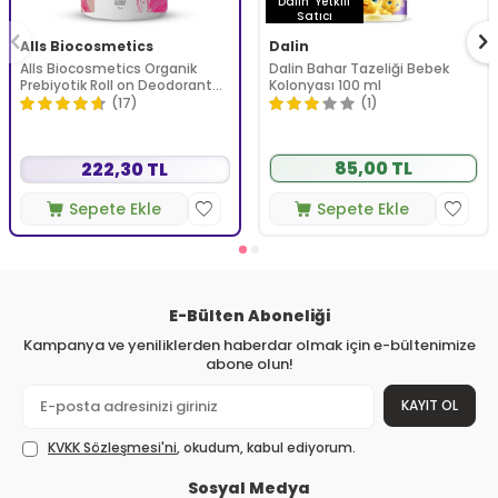
Dalin
Yetkili
Satıcı
Alls Biocosmetics
Dalin
Alls Biocosmetics Organik
Dalin Bahar Tazeliği Bebek
Prebiyotik Roll on Deodorant
Kolonyası 100 ml
75 ml - Kadınlar İçin
(17)
(1)
85,00 TL
222,30 TL
Sepete Ekle
Sepete Ekle
E-Bülten Aboneliği
Kampanya ve yeniliklerden haberdar olmak için e-bültenimize
abone olun!
KAYIT OL
KVKK Sözleşmesi'ni
, okudum, kabul ediyorum.
Sosyal Medya