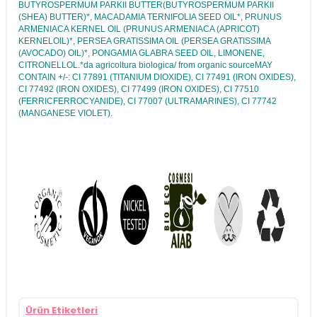
BUTYROSPERMUM PARKII BUTTER(BUTYROSPERMUM PARKII
(SHEA) BUTTER)*, MACADAMIA TERNIFOLIA SEED OIL*, PRUNUS
ARMENIACA KERNEL OIL (PRUNUS ARMENIACA (APRICOT)
KERNELOIL)*, PERSEA GRATISSIMA OIL (PERSEA GRATISSIMA
(AVOCADO) OIL)*, PONGAMIA GLABRA SEED OIL, LIMONENE,
CITRONELLOL.*da agricoltura biologica/ from organic sourceMAY
CONTAIN +/-: CI 77891 (TITANIUM DIOXIDE), CI 77491 (IRON OXIDES),
CI 77492 (IRON OXIDES), CI 77499 (IRON OXIDES), CI 77510
(FERRICFERROCYANIDE), CI 77007 (ULTRAMARINES), CI 77742
(MANGANESE VIOLET).
Ürün Etiketleri