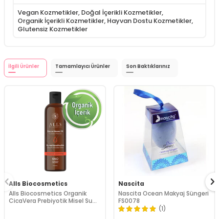
Vegan Kozmetikler
,
Doğal İçerikli Kozmetikler
,
Organik İçerikli Kozmetikler
,
Hayvan Dostu Kozmetikler
,
Glutensiz Kozmetikler
İlgili Ürünler
Tamamlayıcı Ürünler
Son Baktıklarınız
Alls Biocosmetics
Nascita
Alls Biocosmetics Organik
Nascita Ocean Makyaj Süngeri
CicaVera Prebiyotik Misel Su
FS0078
200 ml
(1)