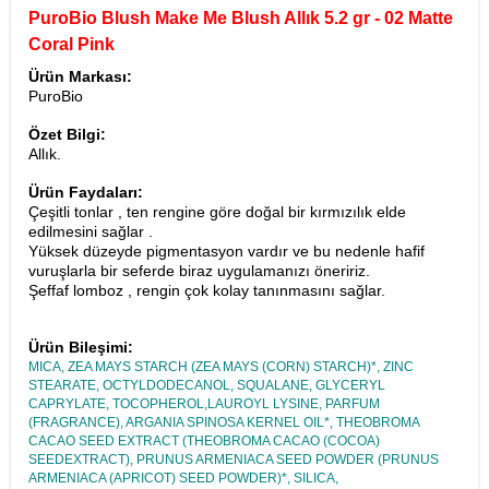
PuroBio Blush Make Me Blush Allık 5.2 gr - 02 Matte
Coral Pink
Ürün Markası:
PuroBio
Özet Bilgi:
Allık.
Ürün Faydaları:
Çeşitli tonlar , ten rengine göre doğal bir kırmızılık elde
edilmesini sağlar .
Yüksek düzeyde pigmentasyon vardır ve bu nedenle hafif
vuruşlarla bir seferde biraz uygulamanızı öneririz.
Şeffaf lomboz , rengin çok kolay tanınmasını sağlar.
Ürün Bileşimi:
MICA, ZEA MAYS STARCH (ZEA MAYS (CORN) STARCH)*, ZINC
STEARATE, OCTYLDODECANOL, SQUALANE, GLYCERYL
CAPRYLATE, TOCOPHEROL,LAUROYL LYSINE, PARFUM
(FRAGRANCE), ARGANIA SPINOSA KERNEL OIL*, THEOBROMA
CACAO SEED EXTRACT (THEOBROMA CACAO (COCOA)
SEEDEXTRACT), PRUNUS ARMENIACA SEED POWDER (PRUNUS
ARMENIACA (APRICOT) SEED POWDER)*, SILICA,