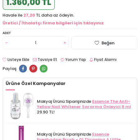
1.360,00 TL
Havale ile
27,20
TL daha az ödeyin.
Üretici / İthalatçı firma bilgileri için tıklayınız
ADET
Beğen
Listeye Ekle
Tavsiye Et
Yorum Yap
Fiyat Alarmı
Paylaş
Ürüne Özel Kampanyalar
Makyaj Ürünü Siparişinizde
Essence The Anti-
Yellow Nail Whitener Sararma Önleyici 8 ml
29.90 TL!
Makyaj Ürünü Siparişinizde
Essence
Eyeshadow Brush - 01 Throwing A Little