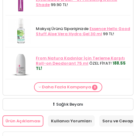
Shade
99.90 TL!
Makyaj Ürünü Siparişinizde
Essence Hello Good
Stuff Aloe Vera Hydro Gel 30 ml
99 TL!
From Natura Kadınlar İçin Terleme Karşıtı
Roll-on Deodorant 75 ml
ÖZEL FİYAT!
188.55
TL!
Daha Fazla Kampanya
3
Makyaj Kategorisine Özel Fiyat
İdea Derma
PuroBio
siparişlerinizde
Purobio Emily Face
Makyaj Ürünü Siparişinizde
İnnova Wash Gel
Glikolik Asit Yüz Yıkama Köpüğü 200
Sheet Mask - 15 ml (Promosyon Ürünü)
Purifying and Moisturizing Gel Cleanser 150
ml
279.50 TL!
HEDİYE!
ml
149.90 TL!
Sağlık Beyanı
Ürün Açıklaması
Kullanıcı Yorumları
Soru ve Cevap