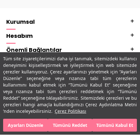
Kurumsal
Hesabım
Önemli Bağlantılar
Tüm site ziyaretçilerimizi daha iyi tanımak, sitemizdeki kullanıcı
Adres & İletişim
deneyimini kişiselleştirmek ve iyileştirmek için web sitemizde
çerezler kullanıyoruz. Çerez ayarlarınızı yönetmek için “Ayarları
Uygulamalarımız
Düzenle” seçeneğine veya rızanıza tabi tüm çerezlerin
kullanımını kabul etmek için “Tümünü Kabul Et” seçeneğine
veya rızanıza tabi tüm çerezleri reddetmek için “Tümünü
Reddet” seçeneğine tıklayabilirsiniz. Sitemizdeki çerezleri ve bu
çerezleri hangi amaçla kullandığımızı Çerez Aydınlatma Metni
’nden inceleyebilirsiniz.
Çerez Politikası
Ayarları Düzenle
Tümünü Reddet
Tümünü Kabul Et
SEPETE EKLE
HEMEN AL
T
-Soft
E-Ticaret
Sistemleriyle Hazırlanmıştır.