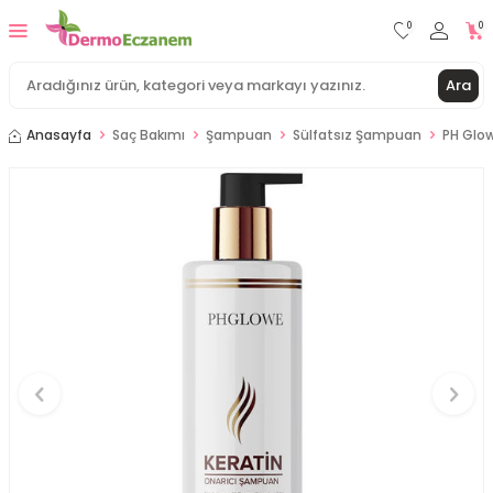
0
0
Ara
Anasayfa
Saç Bakımı
Şampuan
Sülfatsız Şampuan
PH Glo