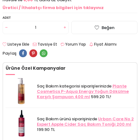
Üretici / İthalatçı firma bilgileri için tıklayınız
ADET
Beğen
Listeye Ekle
Tavsiye Et
Yorum Yap
Fiyat Alarmı
Paylaş
Ürüne Özel Kampanyalar
Saç Bakım kategorisi siparişlerinizde
Plante
Cosmetics P-Aqua Energy Yoğun Dökülme
Karşıtı Şampuan 400 ml
599.20 TL!
Saç Bakım ürünü siparişinizde
Urban Care No 2
Expert Apple Cider Saç Bakım Toniği 200 ml
199.90 TL