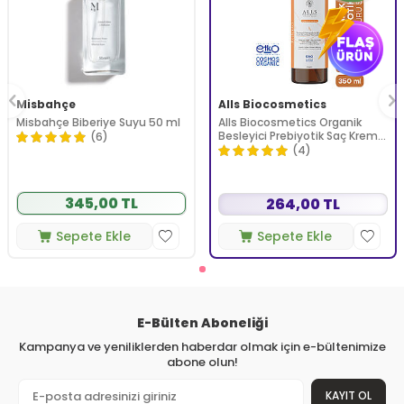
Misbahçe
Alls Biocosmetics
Misbahçe Biberiye Suyu 50 ml
Alls Biocosmetics Organik
Besleyici Prebiyotik Saç Kremi
(6)
350 ml
(4)
345,00 TL
264,00 TL
Sepete Ekle
Sepete Ekle
E-Bülten Aboneliği
Kampanya ve yeniliklerden haberdar olmak için e-bültenimize
abone olun!
KAYIT OL