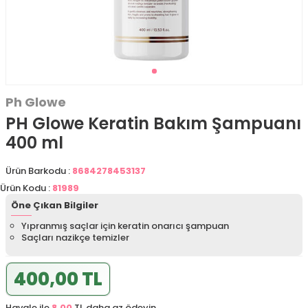
Ph Glowe
PH Glowe Keratin Bakım Şampuanı
400 ml
Ürün Barkodu :
8684278453137
Ürün Kodu :
81989
Öne Çıkan Bilgiler
Yıpranmış saçlar için keratin onarıcı şampuan
Saçları nazikçe temizler
400,00 TL
Havale ile
8,00
TL daha az ödeyin.