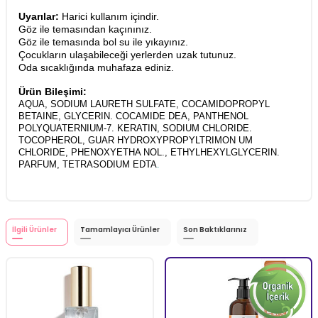
Uyarılar:
Harici kullanım içindir.
Göz ile temasından kaçınınız.
Göz ile temasında bol su ile yıkayınız.
Çocukların ulaşabileceği yerlerden uzak tutunuz.
Oda sıcaklığında muhafaza ediniz.
Ürün Bileşimi:
AQUA, SODIUM LAURETH SULFATE, COCAMIDOPROPYL
BETAINE, GLYCERIN. COCAMIDE DEA, PANTHENOL
POLYQUATERNIUM-7. KERATIN, SODIUM CHLORIDE.
TOCOPHEROL, GUAR HYDROXYPROPYLTRIMON UM
CHLORIDE, PHENOXYETHA NOL., ETHYLHEXYLGLYCERIN.
PARFUM, TETRASODIUM EDTA
.
İlgili Ürünler
Tamamlayıcı Ürünler
Son Baktıklarınız