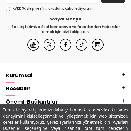
KVKK Sözleşmesi'ni
, okudum, kabul ediyorum.
Sosyal Medya
Takipçilerimize özel kampanya ve fırsatlardan haberdar
olmak için bizi takip edin.
Kurumsal
Hesabım
Önemli Bağlantılar
Tüm site ziyaretçilerimizi daha iyi tanımak, sitemizdeki kullanıcı
Adres & İletişim
deneyimini kişiselleştirmek ve iyileştirmek için web sitemizde
çerezler kullanıyoruz. Çerez ayarlarınızı yönetmek için “Ayarları
Uygulamalarımız
Düzenle” seçeneğine veya rızanıza tabi tüm çerezlerin