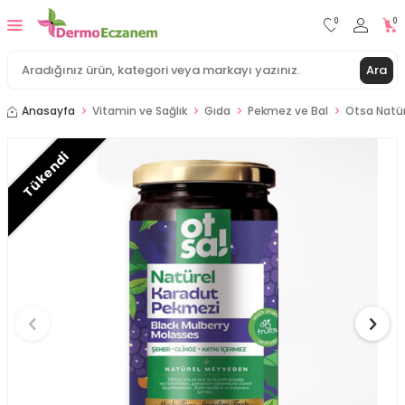
0
0
Ara
Anasayfa
Vitamin ve Sağlık
Gıda
Pekmez ve Bal
Otsa Natür
Tükendi