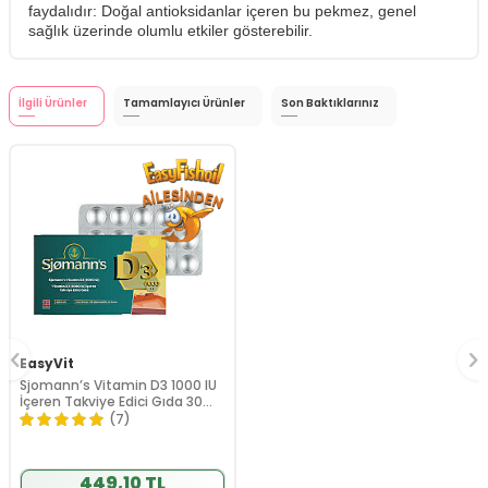
faydalıdır: Doğal antioksidanlar içeren bu pekmez, genel
sağlık üzerinde olumlu etkiler gösterebilir.
İlgili Ürünler
Tamamlayıcı Ürünler
Son Baktıklarınız
EasyVit
Sjomann’s Vitamin D3 1000 IU
İçeren Takviye Edici Gıda 30
Adet Çiğnenebilir Jel Form
(7)
449,10 TL