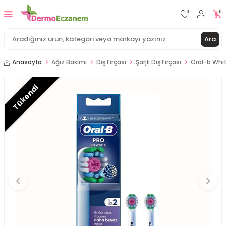
0
0
Ara
Anasayfa
Ağız Bakımı
Diş Fırçası
Şarjlı Diş Fırçası
Oral-b Whit
Tükendi