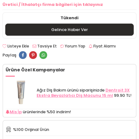
Üretici / İthalatçı firma bilgileri için tıklayınız
Tükendi
Gelince Haber Ver
Listeye Ekle
Tavsiye Et
Yorum Yap
Fiyat Alarmı
Paylaş
Ürüne Özel Kampanyalar
Ağız Diş Bakım ürünü siparişinizde
Dentroit 3X
Ekstra Beyazlatıcı Diş Macunu 15 ml
99.90 TL!
Mis İp
ürünlerinde %50 indirim!
%100 Orijinal Ürün