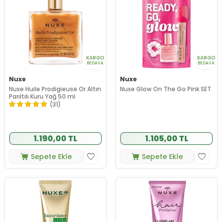
KARGO
KARGO
BEDAVA
BEDAVA
Nuxe
Nuxe
Nuxe Huile Prodigieuse Or Altın
Nuxe Glow On The Go Pink SET
Parıltılı Kuru Yağ 50 ml
(31)
1.190,00 TL
1.105,00 TL
Sepete Ekle
Sepete Ekle