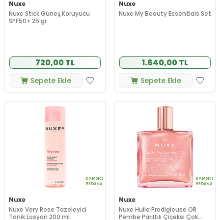
Nuxe
Nuxe
Nuxe Stick Güneş Koruyucu
Nuxe My Beauty Essentials Set
SPF50+ 25 gr
720,00 TL
1.640,00 TL
Sepete Ekle
Sepete Ekle
KARGO
KARGO
BEDAVA
BEDAVA
Nuxe
Nuxe
Nuxe Very Rose Tazeleyici
Nuxe Huile Prodigieuse OR
Tonik Losyon 200 ml
Pembe Parıltılı Çiçeksi Çok