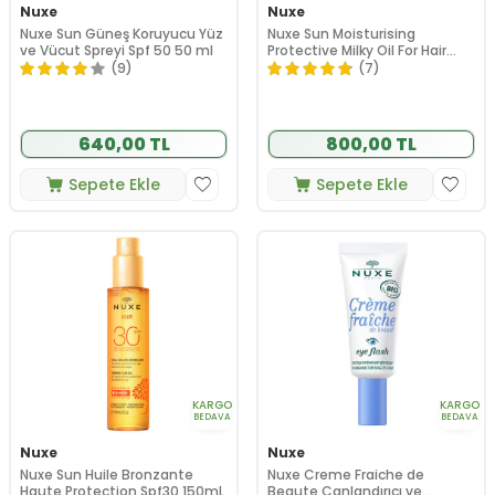
Nuxe
Nuxe
Nuxe Sun Güneş Koruyucu Yüz
Nuxe Sun Moisturising
ve Vücut Spreyi Spf 50 50 ml
Protective Milky Oil For Hair
100ml
(9)
(7)
640,00 TL
800,00 TL
Sepete Ekle
Sepete Ekle
KARGO
KARGO
BEDAVA
BEDAVA
Nuxe
Nuxe
Nuxe Sun Huile Bronzante
Nuxe Creme Fraiche de
Haute Protection Spf30 150mL
Beaute Canlandırıcı ve