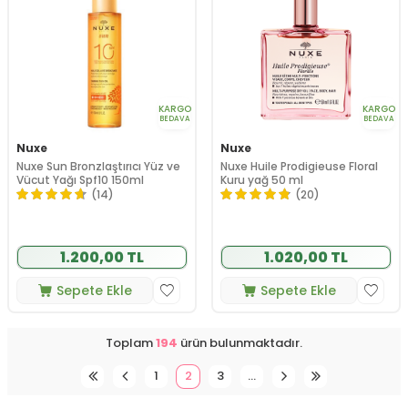
KARGO
KARGO
BEDAVA
BEDAVA
Nuxe
Nuxe
Nuxe Sun Bronzlaştırıcı Yüz ve
Nuxe Huile Prodigieuse Floral
Vücut Yağı Spf10 150ml
Kuru yağ 50 ml
(14)
(20)
1.200,00 TL
1.020,00 TL
Sepete Ekle
Sepete Ekle
Toplam
194
ürün bulunmaktadır.
1
2
3
…