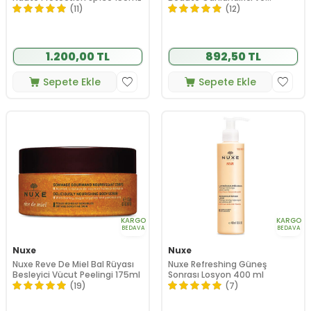
Nemlendirici Göz Çevresi
(11)
(12)
Bakım Kremi 15 ml
1.200,00 TL
892,50 TL
Sepete Ekle
Sepete Ekle
KARGO
KARGO
BEDAVA
BEDAVA
Nuxe
Nuxe
Nuxe Reve De Miel Bal Rüyası
Nuxe Refreshing Güneş
Besleyici Vücut Peelingi 175ml
Sonrası Losyon 400 ml
(19)
(7)