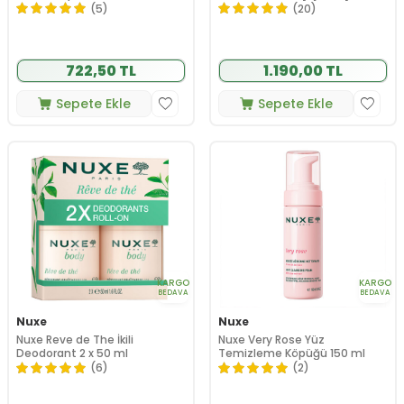
Amaçlı Kuru Yağ 50 ml
(5)
(20)
722,50 TL
1.190,00 TL
Sepete Ekle
Sepete Ekle
KARGO
KARGO
BEDAVA
BEDAVA
Nuxe
Nuxe
Nuxe Reve de The İkili
Nuxe Very Rose Yüz
Deodorant 2 x 50 ml
Temizleme Köpüğü 150 ml
(6)
(2)