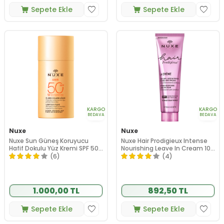
Sepete Ekle
Sepete Ekle
KARGO
KARGO
BEDAVA
BEDAVA
Nuxe
Nuxe
Nuxe Sun Güneş Koruyucu
Nuxe Hair Prodigieux Intense
Hafif Dokulu Yüz Kremi SPF 50
Nourishing Leave In Cream 100
50 ml
ml
(6)
(4)
1.000,00 TL
892,50 TL
Sepete Ekle
Sepete Ekle