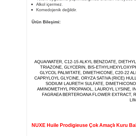
Alkol içermez.
Komedojenik değildir.
Ürün Bileşimi:
AQUA/WATER, C12-15 ALKYL BENZOATE, DIETH
TRIAZONE, GLYCERIN, BIS-ETHYLHEXYLOXY
GLYCOL PALMITATE, DIMETHICONE, C20-22 
CAPRYLOYL GLYCINE, ORYZA SATIVA (RICE) HU
SODIUM LAURETH SULFATE, DIMETHICONOL
AMINOMETHYL PROPANOL, LAUROYL LYSINE, I
FAGRAEA BERTEROANA FLOWER EXTRACT, RO
LI
NUXE Huile Prodigieuse Çok Amaçlı Kuru Bak