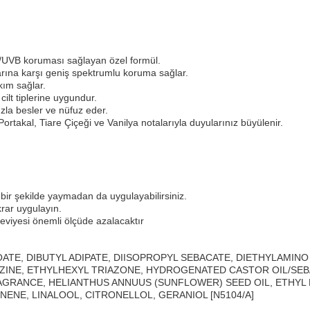
VA/UVB koruması sağlayan özel formül.
rına karşı geniş spektrumlu koruma sağlar.
kım sağlar.
lt tiplerine uygundur.
zla besler ve nüfuz eder.
ortakal, Tiare Çiçeği ve Vanilya notalarıyla duyularınız büyülenir.
 bir şekilde yaymadan da uygulayabilirsiniz.
rar uygulayın.
eviyesi önemli ölçüde azalacaktır
ATE, DIBUTYL ADIPATE, DIISOPROPYL SEBACATE, DIETHYLAMIN
NE, ETHYLHEXYL TRIAZONE, HYDROGENATED CASTOR OIL/SEBA
GRANCE, HELIANTHUS ANNUUS (SUNFLOWER) SEED OIL, ETHYL 
ENE, LINALOOL, CITRONELLOL, GERANIOL [N5104/A]