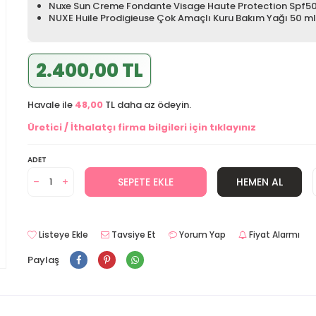
Nuxe Sun Creme Fondante Visage Haute Protection Spf5
NUXE Huile Prodigieuse Çok Amaçlı Kuru Bakım Yağı 50 ml
2.400,00 TL
Havale ile
48,00
TL daha az ödeyin.
Üretici / İthalatçı firma bilgileri için tıklayınız
ADET
SEPETE EKLE
HEMEN AL
Listeye Ekle
Tavsiye Et
Yorum Yap
Fiyat Alarmı
Paylaş