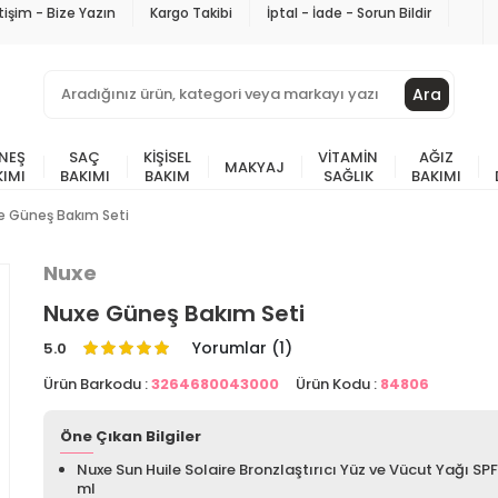
etişim - Bize Yazın
Kargo Takibi
İptal - İade - Sorun Bildir
Ara
NEŞ
SAÇ
KIŞISEL
VITAMIN
AĞIZ
MAKYAJ
KIMI
BAKIMI
BAKIM
SAĞLIK
BAKIMI
e Güneş Bakım Seti
Nuxe
Nuxe Güneş Bakım Seti
Yorumlar (1)
5.0
Ürün Barkodu :
3264680043000
Ürün Kodu :
84806
Öne Çıkan Bilgiler
Nuxe Sun Huile Solaire Bronzlaştırıcı Yüz ve Vücut Yağı SP
ml