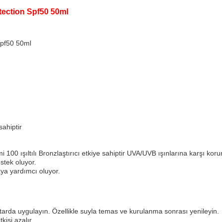
ection Spf50 50ml
pf50 50ml
ahiptir
100 ışıltılı Bronzlaştırıcı etkiye sahiptir UVA/UVB ışınlarına karşı 
stek oluyor.
ya yardımcı oluyor.
rda uygulayın. Özellikle suyla temas ve kurulanma sonrası yenileyin.
isi azalır.