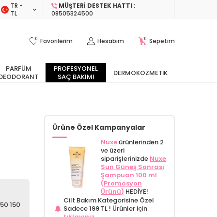
TR −
MÜŞTERI DESTEK HATTI :
TL
08505324500
0
0
Favorilerim
Hesabım
Sepetim
PARFÜM
PROFESYONEL
DERMOKOZMETIK
DEODORANT
SAÇ BAKIMI
Ürüne Özel Kampanyalar
Nuxe
ürünlerinden 2
ve üzeri
siparişlerinizde
Nuxe
Sun Güneş Sonrası
Şampuan 100 ml
(Promosyon
Ürünü)
HEDİYE!
Cilt Bakım Kategorisine Özel
F50 150
Sadece 199 TL !
Ürünler için
tıklayınız.