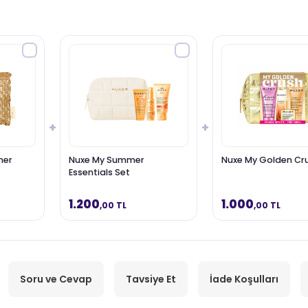
+
+
mer
Nuxe My Summer
Nuxe My Golden Cr
Essentials Set
1.200
1.000
,00 TL
,00 TL
Soru ve Cevap
Tavsiye Et
İade Koşulları