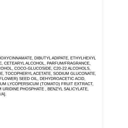
OXYCINNAMATE, DIBUTYL ADIPATE, ETHYLHEXYL
E, CETEARYL ALCOHOL, PARFUM/FRAGRANCE,
COHOL, COCO-GLUCOSIDE, C20-22 ALCOHOLS,
IDE, TOCOPHERYL ACETATE, SODIUM GLUCONATE,
FLOWER) SEED OIL, DEHYDROACETIC ACID,
NUM LYCOPERSICUM (TOMATO) FRUIT EXTRACT,
URIDINE PHOSPHATE , BENZYL SALICYLATE,
A].