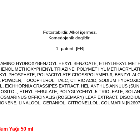
Fotostabildir. Alkol içermez.
Komedojenik degildir.
1 patent [FR]
YLAMINO HYDROXYBENZOYL HEXYL BENZOATE, ETHYLHEXYL METH
PHENOL METHOXYPHENYL TRIAZINE, POLYMETHYL METHACRYLAT
ALKYL PHOSPHATE, POLYACRYLATE CROSSPOLYMER-6, BENZYL AL
LL POWDER, TOCOPHEROL, TALC, CITRIC ACID, SODIUM HYDROX
, EICHHORNIA CRASSIPES EXTRACT, HELIANTHUS ANNUUS (SUN
NOSITOL, ETHYL FERULATE, POLYGLYCERYL-5 TRIOLEATE, SOLA
SMARINUS OFFICINALIS (ROSEMARY) LEAF EXTRACT, DISODIUM 
MONENE, LINALOOL, GERANIOL, CITRONELLOL, COUMARIN [N2607/
ım Yağı 50 ml