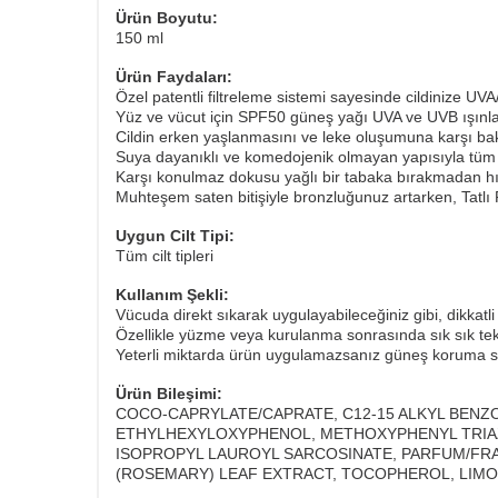
Ürün Boyutu:
150 ml
Ürün Faydaları:
Özel patentli filtreleme sistemi sayesinde cildinize U
Yüz ve vücut için SPF50 güneş yağı UVA ve UVB ışınla
Cildin erken yaşlanmasını ve leke oluşumuna karşı ba
Suya dayanıklı ve komedojenik olmayan yapısıyla tüm ci
Karşı konulmaz dokusu yağlı bir tabaka bırakmadan hı
Muhteşem saten bitişiyle bronzluğunuz artarken, Tatlı P
Uygun Cilt Tipi:
Tüm cilt tipleri
Kullanım Şekli:
Vücuda direkt sıkarak uygulayabileceğiniz gibi, dikkatli
Özellikle yüzme veya kurulanma sonrasında sık sık tek
​Yeterli miktarda ürün uygulamazsanız güneş koruma s
Ürün Bileşimi:
COCO-CAPRYLATE/CAPRATE, C12-15 ALKYL BENZO
ETHYLHEXYLOXYPHENOL, METHOXYPHENYL TRIAZI
ISOPROPYL LAUROYL SARCOSINATE, PARFUM/FRA
(ROSEMARY) LEAF EXTRACT, TOCOPHEROL, LIMON