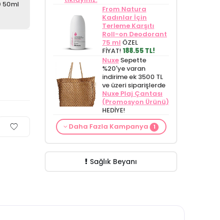
0 50ml
From Natura
Kadınlar İçin
Terleme Karşıtı
Roll-on Deodorant
75 ml
ÖZEL
FİYAT!
188.55 TL!
Nuxe
Sepette
%20'ye varan
indirime ek 3500 TL
ve üzeri siparişlerde
Nuxe Plaj Çantası
(Promosyon Ürünü)
HEDİYE!
Cilt Bakım ürünü
Daha Fazla Kampanya
1
siparişinizde
Mamaaura Baby
Cleansing Milk 200
ml
149.90 TL!
Sağlık Beyanı