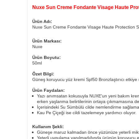
Nuxe Sun Creme Fondante Visage Haute Prot
Ürün Adı:
Nuxe Sun Creme Fondante Visage Haute Protection S
Ürün Markası:
Nuxe
Ürün Boyutu:
50ml
Özet Bilgi:
Güneş koruyucu yüz kremi Spf50 Bronzlaştırıcı etkiye s
Ürün Faydaları:
Yazı anımsatan kokusuyla NUXE'un yeni bakım kremi 
erken yaşlanma belirtilerinin ortaya çıkmamasına de
İçerisindeki Su Sümbülü cilde nemlendirme sağlama
Kau Pe Çiçeği ise cildi tazelemeye yardımcı oluyor.
Kullanım Şekli:
Güneşe maruz kalmadan önce yüzünüze yeterli mikta
Yeterli uygulama yapılmadığında ürünün koruyucu etk