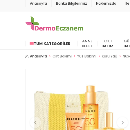
Anasayfa
Banka Bilgilerimiz
Hakkımızda
İl
ANNE
CILT
GÜ
TÜM KATEGORILER
BEBEK
BAKIMI
BA
Anasayfa
Cilt Bakımı
Yüz Bakımı
Kuru Yağ
Nux