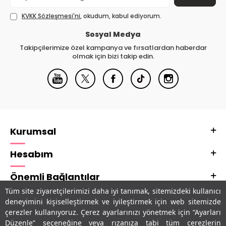
KVKK Sözleşmesi'ni
, okudum, kabul ediyorum.
Sosyal Medya
Takipçilerimize özel kampanya ve fırsatlardan haberdar
olmak için bizi takip edin.
Kurumsal
Hesabım
Önemli Bağlantılar
Tüm site ziyaretçilerimizi daha iyi tanımak, sitemizdeki kullanıcı
Adres & İletişim
deneyimini kişiselleştirmek ve iyileştirmek için web sitemizde
çerezler kullanıyoruz. Çerez ayarlarınızı yönetmek için “Ayarları
Uygulamalarımız
Düzenle” seçeneğine veya rızanıza tabi tüm çerezlerin