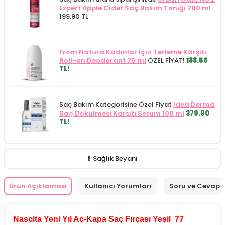
Expert Apple Cider Saç Bakım Toniği 200 ml
199.90 TL
From Natura Kadınlar İçin Terleme Karşıtı
Roll-on Deodorant 75 ml
ÖZEL FİYAT!
188.55
TL!
Saç Bakım Kategorisine Özel Fiyat
İdea Derma
Saç Dökülmesi Karşıtı Serum 100 ml
379.90
TL!
Sağlık Beyanı
Ürün Açıklaması
Kullanıcı Yorumları
Soru ve Cevap
Nascita
Yeni Yıl Aç-Kapa Saç Fırçası Yeşil 77