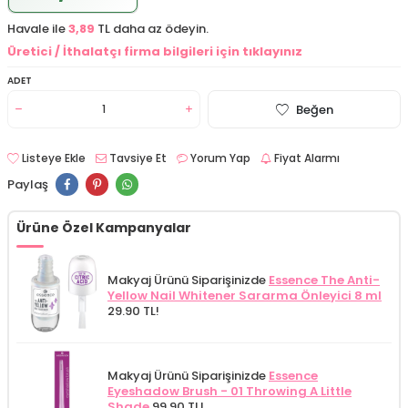
Havale ile
3,89
TL daha az ödeyin.
Üretici / İthalatçı firma bilgileri için tıklayınız
ADET
Beğen
Listeye Ekle
Tavsiye Et
Yorum Yap
Fiyat Alarmı
Paylaş
Ürüne Özel Kampanyalar
Makyaj Ürünü Siparişinizde
Essence The Anti-
Yellow Nail Whitener Sararma Önleyici 8 ml
29.90 TL!
Makyaj Ürünü Siparişinizde
Essence
Eyeshadow Brush - 01 Throwing A Little
Shade
99.90 TL!