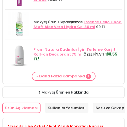
Makyaj Ürünü Siparişinizde
Essence Hello Good
Stuff Aloe Vera Hydro Gel 30 ml
99 TL!
From Natura Kadınlar İçin Terleme Karşıtı
Roll-on Deodorant 75 ml
ÖZEL FİYAT!
188.55
TL!
Daha Fazla Kampanya
2
Makyaj Kategorisine Özel Fiyat
İdea Derma
Makyaj Ürünü Siparişinizde
İnnova Wash Gel
Glikolik Asit Yüz Yıkama Köpüğü 200
Purifying and Moisturizing Gel Cleanser 150
ml
279.50 TL!
ml
149.90 TL!
Makyaj Ürünleri Hakkında
Ürün Açıklaması
Kullanıcı Yorumları
Soru ve Cevap
Nascita The Artist Oval Yapılı Kapatıcı Fırçası