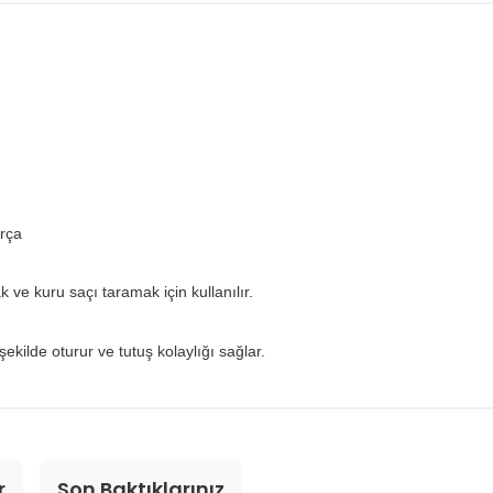
ırça
ve kuru saçı taramak için kullanılır.
ilde oturur ve tutuş kolaylığı sağlar.
r
Son Baktıklarınız