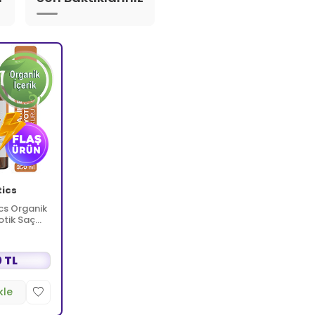
tics
cs Organik
otik Saç
 TL
kle