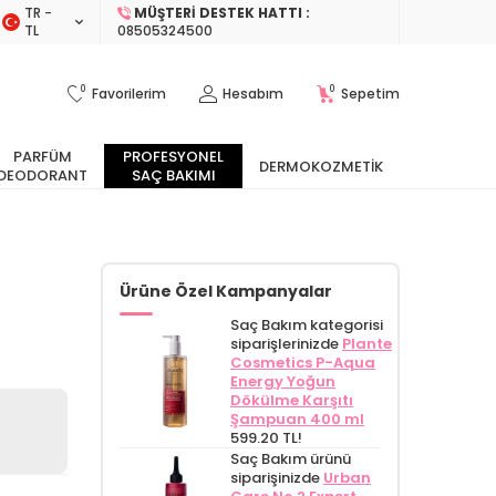
TR −
MÜŞTERI DESTEK HATTI :
TL
08505324500
0
0
Favorilerim
Hesabım
Sepetim
PARFÜM
PROFESYONEL
DERMOKOZMETIK
DEODORANT
SAÇ BAKIMI
Ürüne Özel Kampanyalar
Saç Bakım kategorisi
siparişlerinizde
Plante
Cosmetics P-Aqua
Energy Yoğun
Dökülme Karşıtı
Şampuan 400 ml
599.20 TL!
Saç Bakım ürünü
siparişinizde
Urban