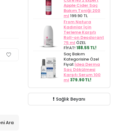
Care No 2 Expert
Apple Cider Saç
Bakım Toniği 200
ml
199.90 TL
From Natura
Kadınlar İçin
Terleme Karşıtı
Roll-on Deodorant
75 ml
ÖZEL
FİYAT!
188.55 TL!
Saç Bakım
Kategorisine Özel
Fiyat
İdea Derma
Saç Dökülmesi
Karşıtı Serum 100
ml
379.90 TL!
Sağlık Beyanı
ni Ara