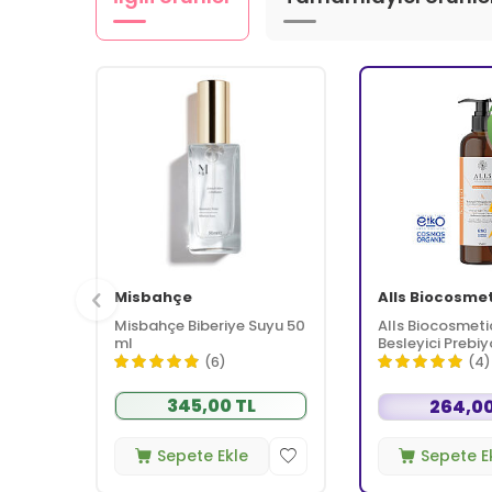
Misbahçe
Alls Biocosme
Misbahçe Biberiye Suyu 50
Alls Biocosmeti
ml
Besleyici Prebiy
Kremi 350 ml
(6)
(4)
345,00 TL
264,00
Sepete Ekle
Sepete E