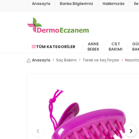
Anasayfa
Banka Bilgilerimiz
Hakkımızda
İl
ANNE
CILT
GÜ
TÜM KATEGORILER
BEBEK
BAKIMI
BA
Anasayfa
Saç Bakımı
Tarak ve Saç Fırçası
Nascit