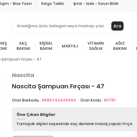
etişim - Bize Yazın
Kargo Takibi
İptal - İade - Sorun Bildir
Ara
NEŞ
SAÇ
KIŞISEL
VITAMIN
AĞIZ
MAKYAJ
KIMI
BAKIMI
BAKIM
SAĞLIK
BAKIMI
a Şampuan Fırçası - 47
Nascita
Nascita Şampuan Fırçası - 47
Ürün Barkodu :
8680742439393
Ürün Kodu :
80751
Öne Çıkan Bilgiler
Yumuşak dişleri sayesinde saç derisine masaj yapan fırça