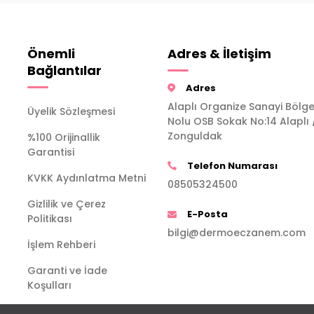
Önemli
Adres & İletişim
Bağlantılar
Adres
Alaplı Organize Sanayi Bölge
Üyelik Sözleşmesi
Nolu OSB Sokak No:14 Alaplı 
Zonguldak
%100 Orijinallik
Garantisi
Telefon Numarası
KVKK Aydınlatma Metni
08505324500
Gizlilik ve Çerez
E-Posta
Politikası
bilgi@dermoeczanem.com
İşlem Rehberi
Garanti ve İade
Koşulları