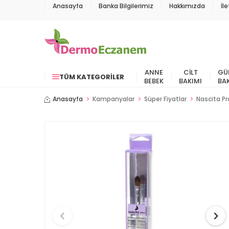
Anasayfa
Banka Bilgilerimiz
Hakkımızda
İl
ANNE
CILT
GÜ
TÜM KATEGORILER
BEBEK
BAKIMI
BA
Anasayfa
Kampanyalar
Süper Fiyatlar
Nascita Pr