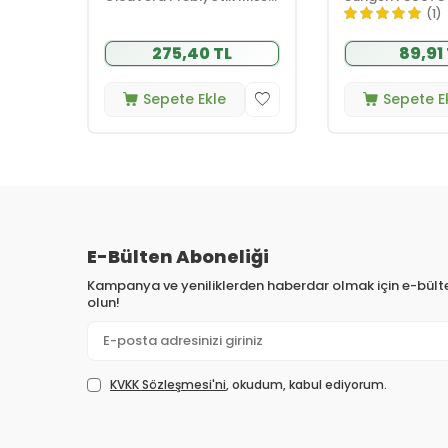
Su 200 ml
(1)
275,40 TL
89,91
Sepete Ekle
Sepete E
E-Bülten Aboneliği
Kampanya ve yeniliklerden haberdar olmak için e-bül
olun!
KVKK Sözleşmesi'ni
, okudum, kabul ediyorum.