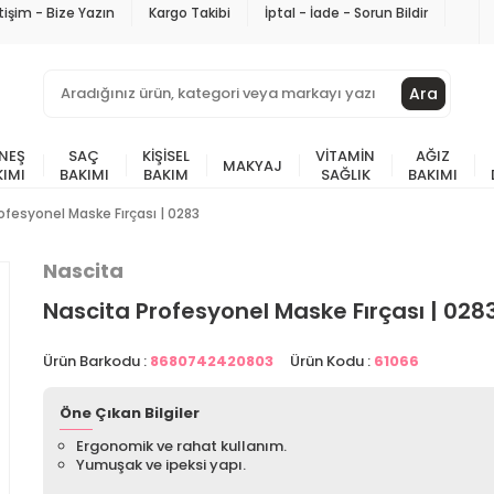
etişim - Bize Yazın
Kargo Takibi
İptal - İade - Sorun Bildir
Ara
NEŞ
SAÇ
KIŞISEL
VITAMIN
AĞIZ
MAKYAJ
KIMI
BAKIMI
BAKIM
SAĞLIK
BAKIMI
ofesyonel Maske Fırçası | 0283
Nascita
Nascita Profesyonel Maske Fırçası | 028
Ürün Barkodu :
8680742420803
Ürün Kodu :
61066
Öne Çıkan Bilgiler
Ergonomik ve rahat kullanım.
Yumuşak ve ipeksi yapı.