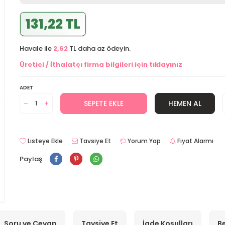
131,22 TL
Havale ile
2,62
TL daha az ödeyin.
Üretici / İthalatçı firma bilgileri için tıklayınız
ADET
SEPETE EKLE
HEMEN AL
Listeye Ekle
Tavsiye Et
Yorum Yap
Fiyat Alarmı
Paylaş
Soru ve Cevap
Tavsiye Et
İade Koşulları
Be