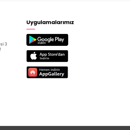
Uygulamalarımız
si 3
/