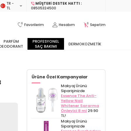
TR −
MÜŞTERI DESTEK HATTI :
TL
08505324500
0
0
Favorilerim
Hesabım
Sepetim
PARFÜM
PROFESYONEL
DERMOKOZMETIK
DEODORANT
SAÇ BAKIMI
Ürüne Özel Kampanyalar
3
Makyaj Ürünü
Siparişinizde
Essence The Anti-
Yellow Nail
Whitener Sararma
Önleyici 8 ml
29.90
TL!
Makyaj Ürünü
Siparişinizde