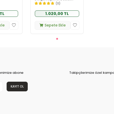
Serumu 8 ml
(11)
 TL
1.020,00 TL
kle
Sepete Ekle
tenimize abone
Takipçilerimize özel kampa
KAYIT OL