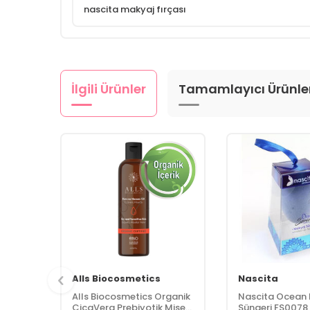
nascita makyaj fırçası
İlgili Ürünler
Tamamlayıcı Ürünle
Alls Biocosmetics
Nascita
Alls Biocosmetics Organik
Nascita Ocean
CicaVera Prebiyotik Misel
Süngeri FS0078