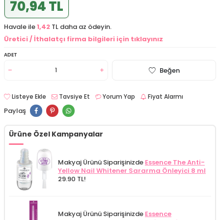
70,94 TL
Havale ile
1,42
TL daha az ödeyin.
Üretici / İthalatçı firma bilgileri için tıklayınız
ADET
Beğen
Listeye Ekle
Tavsiye Et
Yorum Yap
Fiyat Alarmı
Paylaş
Ürüne Özel Kampanyalar
Makyaj Ürünü Siparişinizde
Essence The Anti-
Yellow Nail Whitener Sararma Önleyici 8 ml
29.90 TL!
Makyaj Ürünü Siparişinizde
Essence