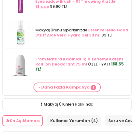
Eyeshadow Brush - 01 Throwing A Little
Shade
99.90 TL!
Makyaj Ürünü Siparişinizde
Essence Hello Good
Stuff Aloe Vera Hydro Gel 30 ml
99 TL!
From Natura Kadınlar İçin Terleme Karşıtı
Roll-on Deodorant 75 ml
ÖZEL FİYAT!
188.55
TL!
Daha Fazla Kampanya
2
Makyaj Kategorisine Özel Fiyat
İdea Derma
Makyaj Ürünü Siparişinizde
İnnova Wash Gel
Glikolik Asit Yüz Yıkama Köpüğü 200
Purifying and Moisturizing Gel Cleanser 150
ml
279.50 TL!
ml
149.90 TL!
Makyaj Ürünleri Hakkında
Ürün Açıklaması
Kullanıcı Yorumları (4)
Soru ve Cev