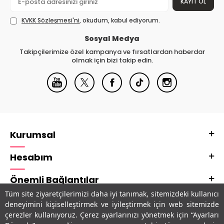
KAYIT OL
KVKK Sözleşmesi'ni
, okudum, kabul ediyorum.
Sosyal Medya
Takipçilerimize özel kampanya ve fırsatlardan haberdar
olmak için bizi takip edin.
Kurumsal
Hesabım
Önemli Bağlantılar
Tüm site ziyaretçilerimizi daha iyi tanımak, sitemizdeki kullanıcı
Adres & İletişim
deneyimini kişiselleştirmek ve iyileştirmek için web sitemizde
çerezler kullanıyoruz. Çerez ayarlarınızı yönetmek için “Ayarları