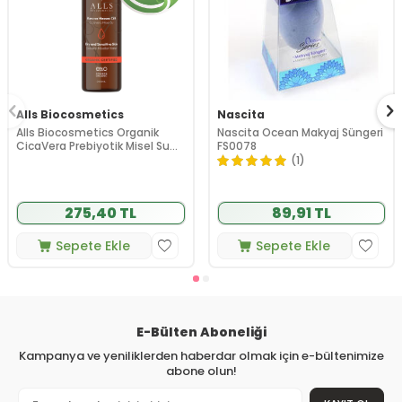
Alls Biocosmetics
Nascita
Alls Biocosmetics Organik
Nascita Ocean Makyaj Süngeri
CicaVera Prebiyotik Misel Su
FS0078
200 ml
(1)
275,40 TL
89,91 TL
Sepete Ekle
Sepete Ekle
E-Bülten Aboneliği
Kampanya ve yeniliklerden haberdar olmak için e-bültenimize
abone olun!