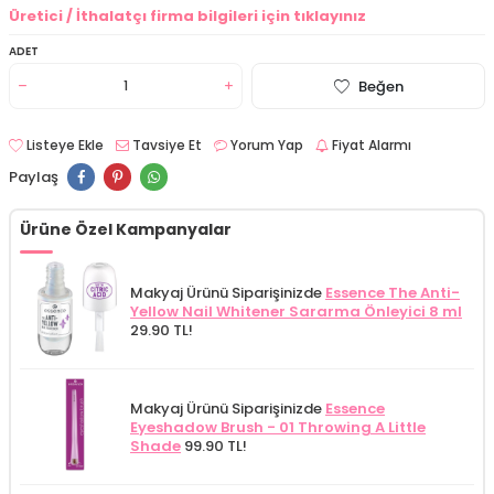
Üretici / İthalatçı firma bilgileri için tıklayınız
ADET
Beğen
Listeye Ekle
Tavsiye Et
Yorum Yap
Fiyat Alarmı
Paylaş
Ürüne Özel Kampanyalar
Makyaj Ürünü Siparişinizde
Essence The Anti-
Yellow Nail Whitener Sararma Önleyici 8 ml
29.90 TL!
Makyaj Ürünü Siparişinizde
Essence
Eyeshadow Brush - 01 Throwing A Little
Shade
99.90 TL!