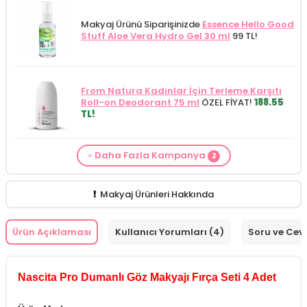
Makyaj Ürünü Siparişinizde
Essence Hello Good
Stuff Aloe Vera Hydro Gel 30 ml
99 TL!
From Natura Kadınlar İçin Terleme Karşıtı
Roll-on Deodorant 75 ml
ÖZEL FİYAT!
188.55
TL!
Daha Fazla Kampanya
2
Makyaj Kategorisine Özel Fiyat
İdea Derma
Makyaj Ürünü Siparişinizde
İnnova Wash Gel
Glikolik Asit Yüz Yıkama Köpüğü 200
Purifying and Moisturizing Gel Cleanser 150
ml
279.50 TL!
ml
149.90 TL!
Makyaj Ürünleri Hakkında
Ürün Açıklaması
Kullanıcı Yorumları (4)
Soru ve Cev
Nascita Pro Dumanlı Göz Makyajı Fırça Seti 4 Adet