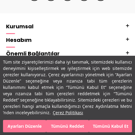
Kurumsal
Hesabım
Önemli Bağlantılar
Tüm site ziyaretçilerimizi daha iyi tanımak, sitemizdeki kullanıcı
Adres & İletişim
deneyimini kişiselleştirmek ve iyileştirmek için web sitemizde
çerezler kullanıyoruz. Çerez ayarlarınızı yönetmek için “Ayarları
Uygulamalarımız
Düzenle” seçeneğine veya rızanıza tabi tüm çerezlerin
kullanımını kabul etmek için “Tümünü Kabul Et” seçeneğine
veya rızanıza tabi tüm çerezleri reddetmek için “Tümünü
Reddet” seçeneğine tıklayabilirsiniz. Sitemizdeki çerezleri ve bu
çerezleri hangi amaçla kullandığımızı Çerez Aydınlatma Metni
’nden inceleyebilirsiniz.
Çerez Politikası
Ayarları Düzenle
Tümünü Reddet
Tümünü Kabul Et