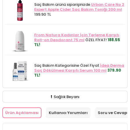
Saç Bakım ürünü siparişinizde
Urban Care No 2
Expert Apple Cider Saç Bakım Toniği 200 ml
199.90 TL
From Natura Kadınlar İçin Terleme Karşıtı
Roll-on Deodorant 75 ml
ÖZEL FİYAT!
188.55
TL!
Saç Bakım Kategorisine Özel Fiyat
İdea Derma
Saç Dökülmesi Karşıtı Serum 100 ml
379.90
TL!
Sağlık Beyanı
Ürün Açıklaması
Kullanıcı Yorumları
Soru ve Cevap