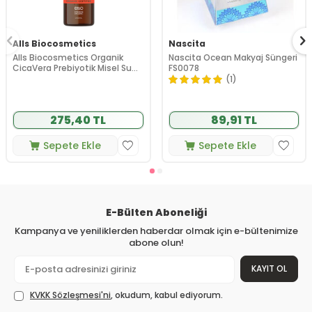
Alls Biocosmetics
Nascita
Alls Biocosmetics Organik
Nascita Ocean Makyaj Süngeri
CicaVera Prebiyotik Misel Su
FS0078
200 ml
(1)
275,40 TL
89,91 TL
Sepete Ekle
Sepete Ekle
E-Bülten Aboneliği
Kampanya ve yeniliklerden haberdar olmak için e-bültenimize
abone olun!
KAYIT OL
KVKK Sözleşmesi'ni
, okudum, kabul ediyorum.