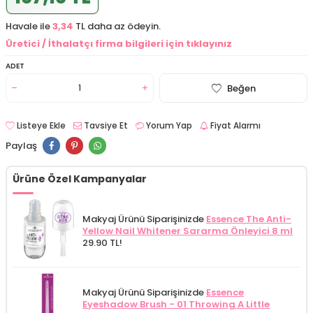
Havale ile
3,34
TL daha az ödeyin.
Üretici / İthalatçı firma bilgileri için tıklayınız
ADET
Beğen
Listeye Ekle
Tavsiye Et
Yorum Yap
Fiyat Alarmı
Paylaş
Ürüne Özel Kampanyalar
Makyaj Ürünü Siparişinizde
Essence The Anti-
Yellow Nail Whitener Sararma Önleyici 8 ml
29.90 TL!
Makyaj Ürünü Siparişinizde
Essence
Eyeshadow Brush - 01 Throwing A Little