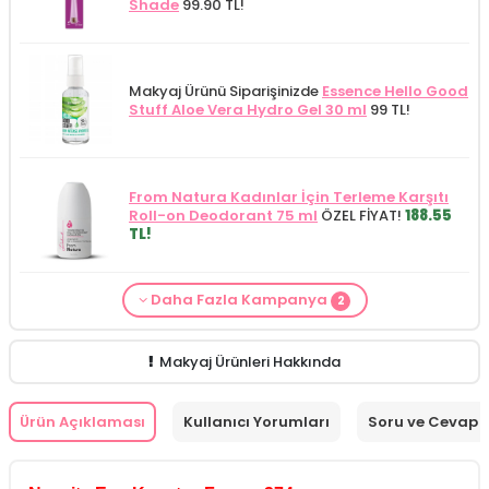
Shade
99.90 TL!
Makyaj Ürünü Siparişinizde
Essence Hello Good
Stuff Aloe Vera Hydro Gel 30 ml
99 TL!
From Natura Kadınlar İçin Terleme Karşıtı
Roll-on Deodorant 75 ml
ÖZEL FİYAT!
188.55
TL!
Daha Fazla Kampanya
2
Makyaj Kategorisine Özel Fiyat
İdea Derma
Makyaj Ürünü Siparişinizde
İnnova Wash Gel
Glikolik Asit Yüz Yıkama Köpüğü 200
Purifying and Moisturizing Gel Cleanser 150
ml
279.50 TL!
ml
149.90 TL!
Makyaj Ürünleri Hakkında
Ürün Açıklaması
Kullanıcı Yorumları
Soru ve Cevap