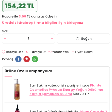
154,22 TL
Havale ile
3,08
TL daha az ödeyin.
Üretici / İthalatçı firma bilgileri için tıklayınız
ADET
Beğen
Listeye Ekle
Tavsiye Et
Yorum Yap
Fiyat Alarmı
Paylaş
Ürüne Özel Kampanyalar
Saç Bakım kategorisi siparişlerinizde
Plante
Cosmetics P-Aqua Energy Yoğun Dökülme
Karşıtı Şampuan 400 ml
599.20 TL!
Saç Bakım ürünü siparişinizde
Urban Care No 2