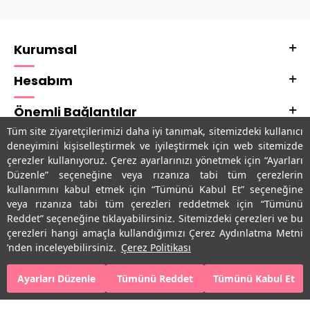
Kurumsal
Hesabım
Önemli Bağlantılar
Tüm site ziyaretçilerimizi daha iyi tanımak, sitemizdeki kullanıcı
Adres & İletişim
deneyimini kişiselleştirmek ve iyileştirmek için web sitemizde
çerezler kullanıyoruz. Çerez ayarlarınızı yönetmek için “Ayarları
Uygulamalarımız
Düzenle” seçeneğine veya rızanıza tabi tüm çerezlerin
kullanımını kabul etmek için “Tümünü Kabul Et” seçeneğine
veya rızanıza tabi tüm çerezleri reddetmek için “Tümünü
Reddet” seçeneğine tıklayabilirsiniz. Sitemizdeki çerezleri ve bu
çerezleri hangi amaçla kullandığımızı Çerez Aydınlatma Metni
’nden inceleyebilirsiniz.
Çerez Politikası
Ayarları Düzenle
Tümünü Reddet
Tümünü Kabul Et
SEPETE EKLE
HEMEN AL
T
-Soft
E-Ticaret
Sistemleriyle Hazırlanmıştır.