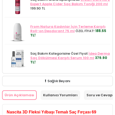
Expert Apple Cider Saç Bakım Toniği 200 ml
199.90 TL
From Natura Kadınlar İçin Terleme Karşıtı
Roll-on Deodorant 75 ml
ÖZEL FİYAT!
188.55
TL!
Saç Bakım Kategorisine Özel Fiyat
İdea Derma
Saç Dökülmesi Karşıtı Serum 100 ml
379.90
TL!
Sağlık Beyanı
Ürün Açıklaması
Kullanıcı Yorumları
Soru ve Cevap
Nascita 3D Fleksi Yılbaşı Temalı Saç Fırçası 69