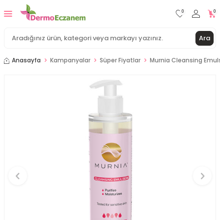
0
0
Ara
Anasayfa
Kampanyalar
Süper Fiyatlar
Murnia Cleansing Emul