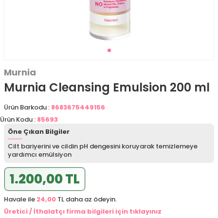
Murnia
Murnia Cleansing Emulsion 200 ml
Ürün Barkodu :
8683675449156
Ürün Kodu :
85693
Öne Çıkan Bilgiler
Cilt bariyerini ve cildin pH dengesini koruyarak temizlemeye
yardımcı emülsiyon
1.200,00 TL
Havale ile
24,00
TL daha az ödeyin.
Üretici / İthalatçı firma bilgileri için tıklayınız