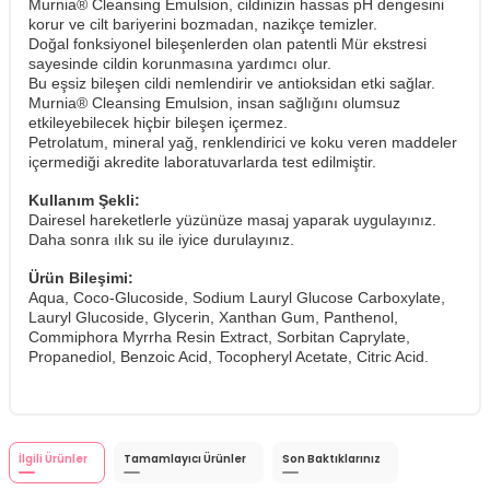
Murnia® Cleansing Emulsion, cildinizin hassas pH dengesini
korur ve cilt bariyerini bozmadan, nazikçe temizler.
Doğal fonksiyonel bileşenlerden olan patentli Mür ekstresi
sayesinde cildin korunmasına yardımcı olur.
Bu eşsiz bileşen cildi nemlendirir ve antioksidan etki sağlar.
Murnia® Cleansing Emulsion, insan sağlığını olumsuz
etkileyebilecek hiçbir bileşen içermez.
Petrolatum, mineral yağ, renklendirici ve koku veren maddeler
içermediği akredite laboratuvarlarda test edilmiştir.
Kullanım Şekli:
Dairesel hareketlerle yüzünüze masaj yaparak uygulayınız.
​Daha sonra ılık su ile iyice durulayınız.
Ürün Bileşimi:
Aqua, Coco-Glucoside, Sodium Lauryl Glucose Carboxylate,
Lauryl Glucoside, Glycerin, Xanthan Gum, Panthenol,
Commiphora Myrrha Resin Extract, Sorbitan Caprylate,
Propanediol, Benzoic Acid, Tocopheryl Acetate, Citric Acid.
İlgili Ürünler
Tamamlayıcı Ürünler
Son Baktıklarınız