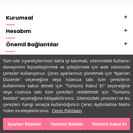
Kurumsal
Hesabım
Önemli Bağlantılar
Adres & İletişim
Tüm site ziyaretçilerimizi daha iyi tanımak, sitemizdeki kullanıcı
deneyimini kişiselleştirmek ve iyileştirmek için web sitemizde
Uygulamalarımız
çerezler kullanıyoruz. Çerez ayarlarınızı yönetmek için “Ayarları
Düzenle” seçeneğine veya rızanıza tabi tüm çerezlerin
kullanımını kabul etmek için “Tümünü Kabul Et” seçeneğine
veya rızanıza tabi tüm çerezleri reddetmek için “Tümünü
Reddet” seçeneğine tıklayabilirsiniz. Sitemizdeki çerezleri ve bu
çerezleri hangi amaçla kullandığımızı Çerez Aydınlatma Metni
’nden inceleyebilirsiniz.
Çerez Politikası
Ayarları Düzenle
Tümünü Reddet
Tümünü Kabul Et
T
-Soft
E-Ticaret
Sistemleriyle Hazırlanmıştır.