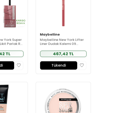
KARGO
BEDAVA
Maybelline
ew York Super
Maybelline New York Lifter
Likit Parlak Ruj
Liner Dudak Kalemi 09
ck
Peaking
42 TL
467,42 TL
di
Tükendi