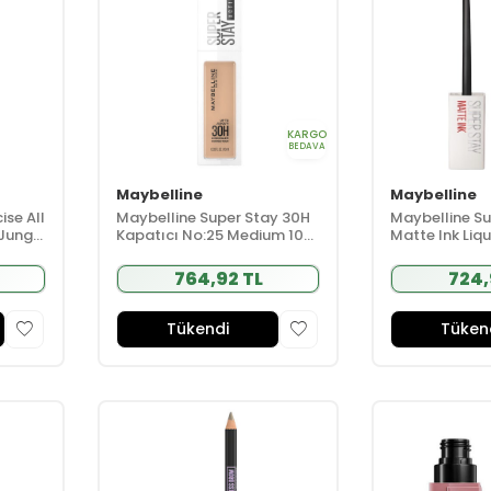
KARGO
BEDAVA
Maybelline
Maybelline
ise All
Maybelline Super Stay 30H
Maybelline Su
 Jungle
Kapatıcı No:25 Medium 10
Matte Ink Liqu
ml
- 20 Pioneer -
764,92 TL
724,
Tükendi
Tüken