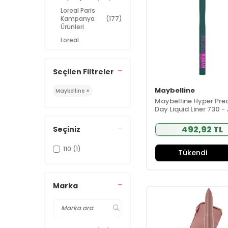
Loreal Paris
Kampanya
(177)
Ürünleri
Loreal
Kampanya
(22)
Ürünleri
Süper Fiyatlar
(5)
Seçilen Filtreler
Maybelline
Maybelline ×
Maybelline Hyper Prec
Day Liquid Liner 730 -
Green
492,92 TL
Seçiniz
110
(1)
Tükendi
Marka