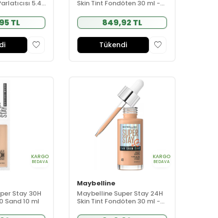
rlatıcısı 5.4
Skin Tint Fondöten 30 ml -
blegum
20
95 TL
849,92 TL
di
Tükendi
KARGO
KARGO
BEDAVA
BEDAVA
Maybelline
uper Stay 30H
Maybelline Super Stay 24H
0 Sand 10 ml
Skin Tint Fondöten 30 ml -
40