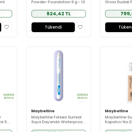
 ml
Powder-Foundation 9 g - 10
Gloss Dudak Pa
ml - 024 Bub
824,42 TL
799,
Tükendi
Tüken
KARGO
KARGO
BEDAVA
BEDAVA
Maybelline
Maybelline
y
Maybelline Falsies Surreal
Maybelline S
ick 5ml
Suya Dayanıklı Waterproof
Kapatıcı No:2
Maskara 10 ml