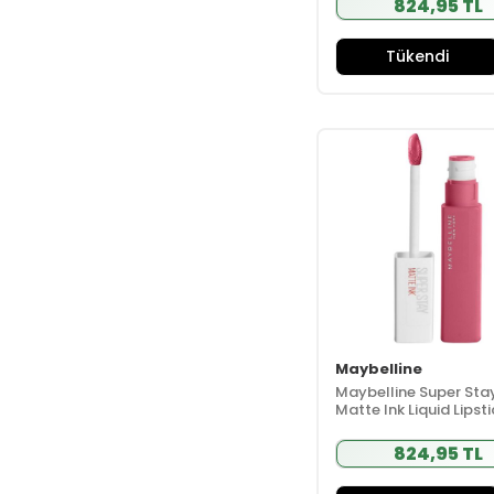
824,95 TL
Cosrx
(31)
Cover Hair
(10)
Tükendi
Cream Co.
(62)
Cronos Pharma
(6)
Curaprox
(73)
Curesona
(6)
Dailyshot
(11)
Dalba
(25)
Dalin
(42)
Darphin
(55)
Davines
(182)
Day2Day
(20)
Maybelline
Dead Sea Beyond
Maybelline Super Sta
(9)
Matte Ink Liquid Lipst
- 125 Inspirer - Pembe
Dead Sea Spa
Magik
(22)
824,95 TL
Densa Essential