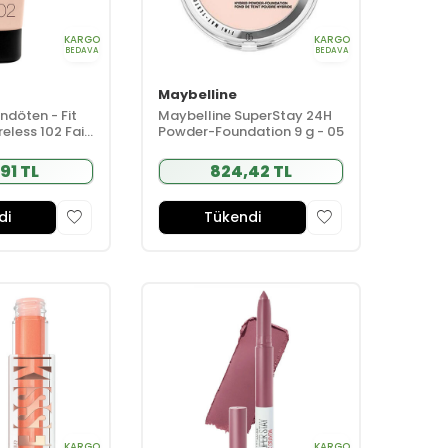
KARGO
KARGO
BEDAVA
BEDAVA
Maybelline
ndöten - Fit
Maybelline SuperStay 24H
less 102 Fair
Powder-Foundation 9 g - 05
91 TL
824,42 TL
di
Tükendi
KARGO
KARGO