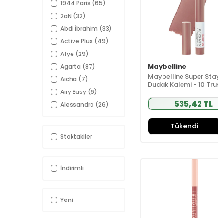
1944 Paris
(65)
2aN
(32)
Abdi İbrahim
(33)
Active Plus
(49)
Afye
(29)
Maybelline
Agarta
(87)
Maybelline Super Sta
Aicha
(7)
Dudak Kalemi - 10 Tru
Your Gut
Airy Easy
(6)
535,42 TL
Alessandro
(26)
Alfheim
(83)
Tükendi
Alkagin
(10)
Stoktakiler
Alldermo
(44)
Allergo İlaç
(8)
Alls Biocosmetics
İndirimli
(37)
Alpecin
(7)
Yeni
And You
(84)
Anua
(7)