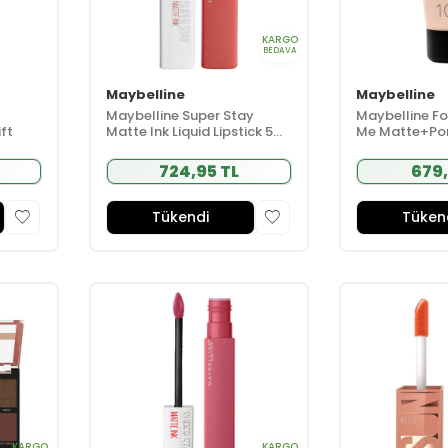
KARGO
BEDAVA
Maybelline
Maybelline
Maybelline Super Stay
Maybelline Fo
ft
Matte Ink Liquid Lipstick 5ml
Me Matte+Pore
- 130 Self-Starter -
Ivory 30 ml
Nude/Kahve
724,95 TL
679,
Tükendi
Tüken
KARGO
KARGO