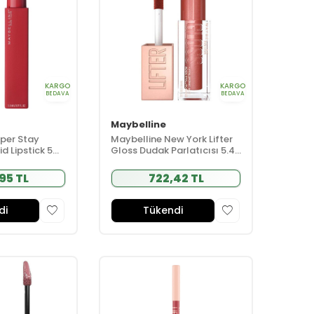
KARGO
KARGO
BEDAVA
BEDAVA
Maybelline
per Stay
Maybelline New York Lifter
id Lipstick 5ml
Gloss Dudak Parlatıcısı 5.4
 Kırmızı
ml - 019 Gold
95 TL
722,42 TL
di
Tükendi