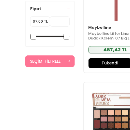
Arko Nem
(10)
Fiyat
Arkopharma
(16)
Arm Hammer
(12)
Maybelline
Armure Dor
(10)
Maybelline Lifter Liner
Arotolia
(46)
Dudak Kalemi 07 Big Li
Assos İlaç
(51)
467,42 TL
Aurelia Geneve
(30)
SEÇIMI FILTRELE
Aveeno
(25)
Tükendi
Avene
(125)
b-good
(7)
B-good care
(36)
Babe
(87)
Babyton
(66)
Bahar Babacan
(11)
Bailleul
Dermatoloji
(10)