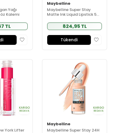
Maybelline
rgan Yağı
Maybelline Super Stay
Göz Kalemi
Matte Ink Liquid Lipstick 5ml
- 50 Voyager - Bordo
67 TL
824,95 TL
di
Tükendi
KARGO
KARGO
BEDAVA
BEDAVA
Maybelline
w York Lifter
Maybelline Super Stay 24H