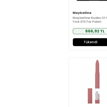
Barbaris
(19)
Barulab
(30)
Maybelline
Batiste
(13)
Maybelline Nudes Of
Beamarry
(24)
York 010 Far Paleti
Beauty İnsideout
(9)
866,92 TL
Beauty Omelette
(26)
Tükendi
Beaver
(39)
Bebak
(6)
Bepanthol
(29)
Best Pharma
(12)
Bibimcos
(24)
Bio Oil
(11)
Biobaby
(10)
Bioblas
(24)
Bioder
(12)
Bioderma
(151)