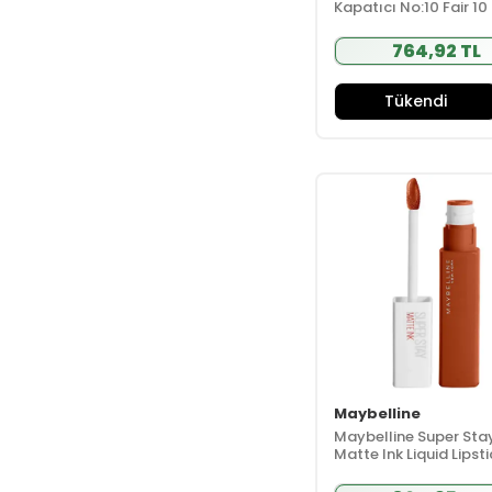
Kapatıcı No:10 Fair 10
CeceMed
(27)
Celenes By
764,92 TL
Sweden
(69)
Cerave
(41)
Tükendi
Christian Breton
(75)
Claderm
(23)
Clara Hygienics
(26)
Clinique
(188)
Colastin
(5)
Colgate
(9)
Color Soin
(36)
Comilaç
(6)
Conalt
(50)
Maybelline
Corega
(8)
Maybelline Super Sta
Cosmed
(87)
Matte Ink Liquid Lipst
- 135 Globe-Trotter -
Cosmogenesis
Kahverengi
Labs
(36)