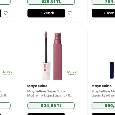
628,91 TL
764,
Tükendi
Tüken
KARGO
KARGO
BEDAVA
BEDAVA
Maybelline
Maybelline
y
Maybelline Super Stay
Maybelline Ma
ick 5ml
Matte Ink Liquid Lipstick 5ml
Liquid Eyeline
- 15 Lover - Pembe
824,95 TL
560,