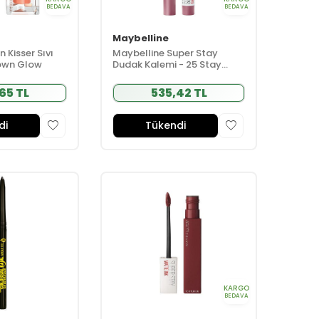
BEDAVA
BEDAVA
Maybelline
 Kisser Sıvı
Maybelline Super Stay
town Glow
Dudak Kalemi - 25 Stay
Exceptional
65 TL
535,42 TL
di
Tükendi
KARGO
BEDAVA