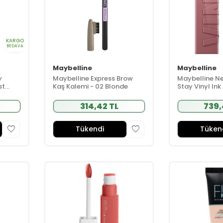
KARGO
BEDAVA
Maybelline
Maybelline
y
Maybelline Express Brow
Maybelline N
st
Kaş Kalemi - 02 Blonde
Stay Vinyl Ink 
- 110 Awestru
314,42 TL
739,
Tükendi
Tüken