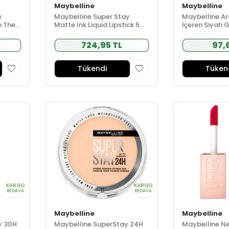
Maybelline
Maybelline
y
Maybelline Super Stay
Maybelline A
n The
Matte Ink Liquid Lipstick 5ml
İçeren Siyah 
- 60 Poet - Nude
724,95 TL
97,
Tükendi
Tüken
KARGO
KARGO
BEDAVA
BEDAVA
Maybelline
Maybelline
y 30H
Maybelline SuperStay 24H
Maybelline Ne