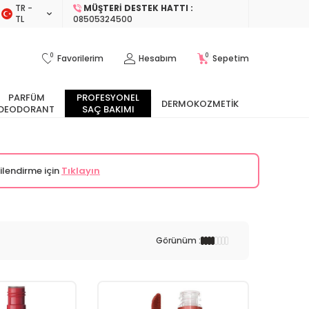
TR −
MÜŞTERI DESTEK HATTI :
TL
08505324500
0
0
Favorilerim
Hesabım
Sepetim
PARFÜM
PROFESYONEL
DERMOKOZMETIK
DEODORANT
SAÇ BAKIMI
ilendirme için
Tıklayın
Görünüm :