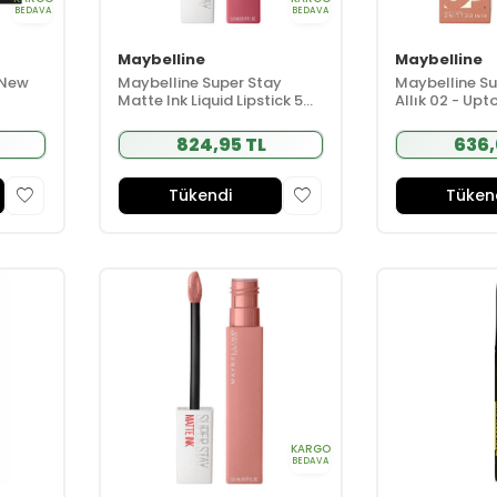
BEDAVA
BEDAVA
Maybelline
Maybelline
 New
Maybelline Super Stay
Maybelline Sun
Matte Ink Liquid Lipstick 5ml
Allık 02 - Up
- 180 Revolutionary - Pembe
824,95 TL
636,
Tükendi
Tüken
KARGO
BEDAVA