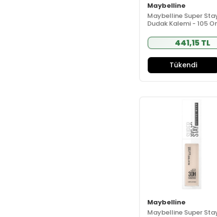
Biolane
(39)
Maybelline
Maybelline Super Sta
Bionaturca
(33)
Dudak Kalemi - 105 O
BioNike
(84)
Grind
Bionnex
(43)
441,15 TL
BioSmile
(6)
Tükendi
Bioxcin
(96)
Blistex
(12)
Bloomy By Nature
(23)
Bolca
(8)
Bübchen
(37)
BugaLab
(16)
Burberry
(7)
Burts Bees
(43)
Capicade
(49)
CARINE
(18)
Carmex
(7)
Maybelline
Maybelline Super Sta
Caudalie
(133)