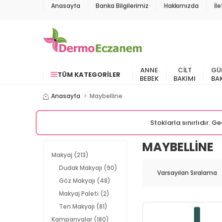
Anasayfa
Banka Bilgilerimiz
Hakkımızda
İl
ANNE
CILT
GÜ
TÜM KATEGORILER
BEBEK
BAKIMI
BA
Anasayfa
Maybelline
Stoklarla sınırlıdır. 
MAYBELLINE
Makyaj
(213)
Dudak Makyajı
(90)
Göz Makyajı
(48)
Makyaj Paleti
(2)
Ten Makyajı
(81)
Kampanyalar
(180)