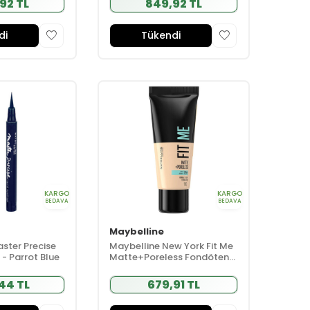
92 TL
849,92 TL
di
Tükendi
KARGO
KARGO
BEDAVA
BEDAVA
Maybelline
ster Precise
Maybelline New York Fit Me
r - Parrot Blue
Matte+Poreless Fondöten
30 ml - 110 Porselen
44 TL
679,91 TL