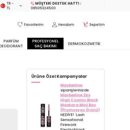
TR −
MÜŞTERI DESTEK HATTI :
TL
08505324500
0
0
Favorilerim
Hesabım
Sepetim
PARFÜM
PROFESYONEL
DERMOKOZMETIK
DEODORANT
SAÇ BAKIMI
Ürüne Özel Kampanyalar
Maybelline
siparişlerinizde
Maybelline Sky
High Cosmic Black
Maskara Mini Boy
(Promosyon Ürünü)
HEDİYE! Lash
Sensational
Firework
Electroblack