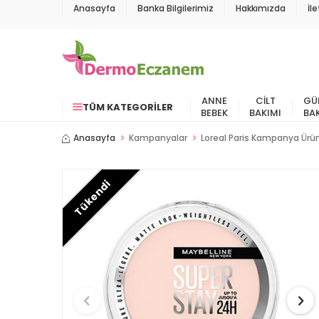
Anasayfa
Banka Bilgilerimiz
Hakkımızda
İl
ANNE
CILT
GÜ
TÜM KATEGORILER
BEBEK
BAKIMI
BA
Anasayfa
Kampanyalar
Loreal Paris Kampanya Ürün
Tükendi