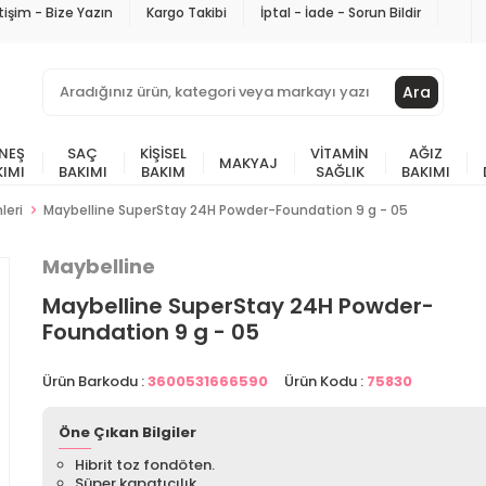
etişim - Bize Yazın
Kargo Takibi
İptal - İade - Sorun Bildir
Ara
NEŞ
SAÇ
KIŞISEL
VITAMIN
AĞIZ
MAKYAJ
KIMI
BAKIMI
BAKIM
SAĞLIK
BAKIMI
leri
Maybelline SuperStay 24H Powder-Foundation 9 g - 05
Maybelline
Maybelline SuperStay 24H Powder-
Foundation 9 g - 05
Ürün Barkodu :
3600531666590
Ürün Kodu :
75830
Öne Çıkan Bilgiler
Hibrit toz fondöten.
Süper kapatıcılık