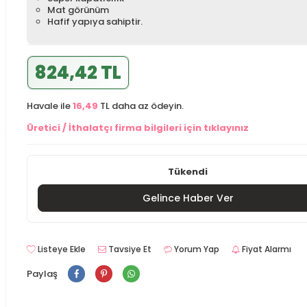
Mat görünüm
Hafif yapıya sahiptir.
824,42 TL
Havale ile
16,49
TL daha az ödeyin.
Üretici / İthalatçı firma bilgileri için tıklayınız
Tükendi
Gelince Haber Ver
Listeye Ekle
Tavsiye Et
Yorum Yap
Fiyat Alarmı
Paylaş