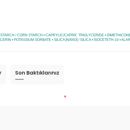
MAYS STARCH / CORN STARCH • CAPRYLIC/CAPRIC TRIGLYCERIDE • DIMETHI
IN • POTASSIUM SORBATE • SILICA [NANO] / SILICA • ISOCETETH-10 • A
r
Son Baktıklarınız