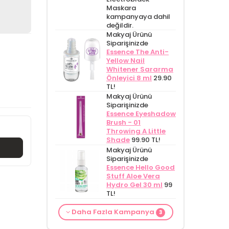
Maskara
kampanyaya dahil
değildir.
Makyaj Ürünü
Siparişinizde
Essence The Anti-
Yellow Nail
Whitener Sararma
Önleyici 8 ml
29.90
TL!
Makyaj Ürünü
Siparişinizde
Essence Eyeshadow
Brush - 01
Throwing A Little
Shade
99.90 TL!
Makyaj Ürünü
Siparişinizde
Essence Hello Good
Stuff Aloe Vera
Hydro Gel 30 ml
99
TL!
From Natura
Makyaj Kategorisine
Makyaj Ürünü
Daha Fazla Kampanya
Kadınlar İçin
Özel Fiyat
İdea
3
Siparişinizde
İnnova
Terleme Karşıtı
Derma Glikolik Asit
Wash Gel Purifying