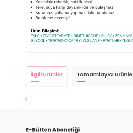
Kesintisiz rahatlık, hafiflik hissi.
Tere, suya karşı dayanıklıdır ve bulaşmaz.
Kurumaz, çatlama yapmaz, leke bırakmaz.
Bu bir toz geçmişi!
Ürün Bileşimi:
TALC • ZINC STEARATE • DIMETHICONE • SILICA • ZEA 
GLYCOL • TRIETHOXYCAPRYLYLSILANE • ETHYLHEXYLGLYCER
İlgili Ürünler
Tamamlayıcı Ürünle
E-Bülten Aboneliği