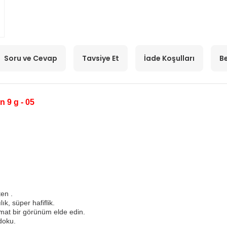
Soru ve Cevap
Tavsiye Et
İade Koşulları
Be
 9 g - 05
en .
k, süper hafiflik.
mat bir görünüm elde edin.
doku.