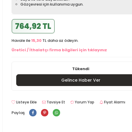
Gözçevresi için kullanıma uygun.
764,92 TL
Havale ile
15,30
TL daha az ödeyin.
Üretici / İthalatçı firma bilgileri için tıklayınız
Tükendi
Gelince Haber Ver
Listeye Ekle
Tavsiye Et
Yorum Yap
Fiyat Alarmı
Paylaş