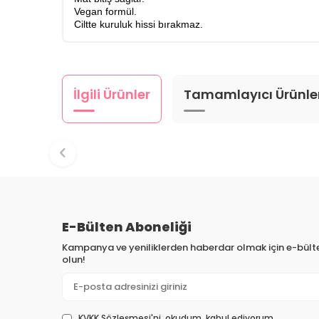
Vegan formül.
Ciltte kuruluk hissi bırakmaz.
İlgili Ürünler
Tamamlayıcı Ürünle
E-Bülten Aboneliği
Kampanya ve yeniliklerden haberdar olmak için e-bül
olun!
KVKK Sözleşmesi'ni
, okudum, kabul ediyorum.