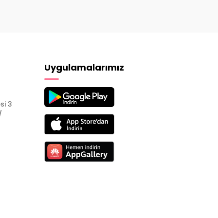
Uygulamalarımız
si 3
/