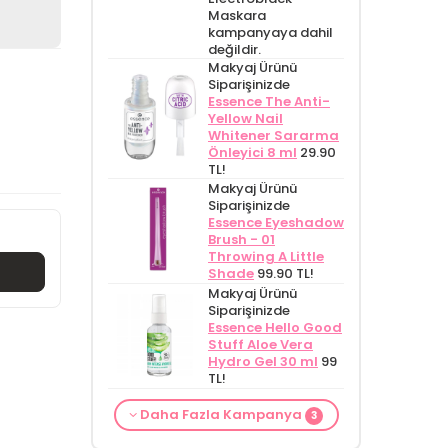
Maskara
kampanyaya dahil
değildir.
Makyaj Ürünü
Siparişinizde
Essence The Anti-
Yellow Nail
Whitener Sararma
Önleyici 8 ml
29.90
TL!
Makyaj Ürünü
Siparişinizde
Essence Eyeshadow
Brush - 01
Throwing A Little
Shade
99.90 TL!
Makyaj Ürünü
Siparişinizde
Essence Hello Good
Stuff Aloe Vera
Hydro Gel 30 ml
99
TL!
From Natura
Makyaj Kategorisine
Makyaj Ürünü
Daha Fazla Kampanya
Kadınlar İçin
Özel Fiyat
İdea
3
Siparişinizde
İnnova
Terleme Karşıtı
Derma Glikolik Asit
Wash Gel Purifying