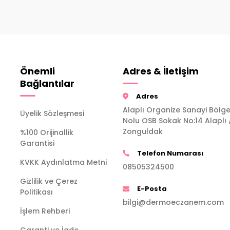
Önemli
Adres & İletişim
Bağlantılar
Adres
Alaplı Organize Sanayi Bölge
Üyelik Sözleşmesi
Nolu OSB Sokak No:14 Alaplı 
Zonguldak
%100 Orijinallik
Garantisi
Telefon Numarası
KVKK Aydınlatma Metni
08505324500
Gizlilik ve Çerez
E-Posta
Politikası
bilgi@dermoeczanem.com
İşlem Rehberi