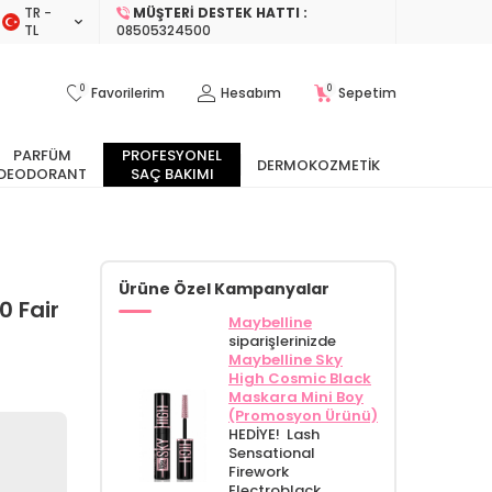
TR −
MÜŞTERI DESTEK HATTI :
TL
08505324500
0
0
Favorilerim
Hesabım
Sepetim
PARFÜM
PROFESYONEL
DERMOKOZMETIK
DEODORANT
SAÇ BAKIMI
Ürüne Özel Kampanyalar
0 Fair
Maybelline
siparişlerinizde
Maybelline Sky
High Cosmic Black
Maskara Mini Boy
(Promosyon Ürünü)
HEDİYE! Lash
Sensational
Firework
Electroblack