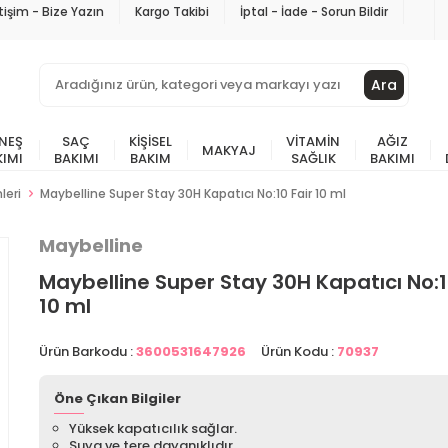
etişim - Bize Yazın
Kargo Takibi
İptal - İade - Sorun Bildir
Ara
NEŞ
SAÇ
KIŞISEL
VITAMIN
AĞIZ
MAKYAJ
KIMI
BAKIMI
BAKIM
SAĞLIK
BAKIMI
leri
Maybelline Super Stay 30H Kapatıcı No:10 Fair 10 ml
Maybelline
Maybelline Super Stay 30H Kapatıcı No:1
10 ml
Ürün Barkodu :
3600531647926
Ürün Kodu :
70937
Öne Çıkan Bilgiler
Yüksek kapatıcılık sağlar.
Suya ve tere dayanıklıdır.