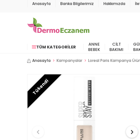
Anasayfa
Banka Bilgilerimiz
Hakkımızda
İl
ANNE
CILT
GÜ
TÜM KATEGORILER
BEBEK
BAKIMI
BA
Anasayfa
Kampanyalar
Loreal Paris Kampanya Ürün
Tükendi