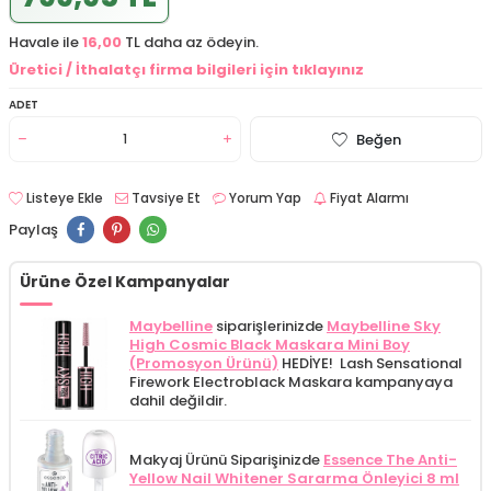
Havale ile
16,00
TL daha az ödeyin.
Üretici / İthalatçı firma bilgileri için tıklayınız
ADET
Beğen
Listeye Ekle
Tavsiye Et
Yorum Yap
Fiyat Alarmı
Paylaş
Ürüne Özel Kampanyalar
Maybelline
siparişlerinizde
Maybelline Sky
High Cosmic Black Maskara Mini Boy
(Promosyon Ürünü)
HEDİYE! Lash Sensational
Firework Electroblack Maskara kampanyaya
dahil değildir.
Makyaj Ürünü Siparişinizde
Essence The Anti-
Yellow Nail Whitener Sararma Önleyici 8 ml